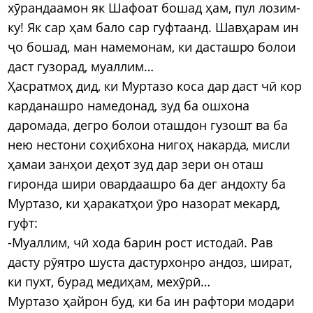
хӯрандаамон як Шафоат бошад ҳам, пул лозим-
ку! Як сар ҳам бало сар гуфтаанд. Шавҳарам ин
ҷо бошад, ман намемонам, ки дасташро болои
даст гузорад, муаллим…
Ҳасратмоҳ дид, ки Муртазо коса дар даст чӣ кор
карданашро намедонад, зуд ба ошхона
даромада, дегро болои оташдон гузошт ва ба
нею нестони соҳибхона нигоҳ накарда, мисли
ҳамаи занҳои деҳот зуд дар зери он оташ
гиронда шири овардаашро ба дег андохту ба
Муртазо, ки ҳаракатҳои ӯро назорат мекард,
гуфт:
-Муаллим, чӣ хода барин рост истодаӣ. Рав
дасту рӯятро шуста дастурхонро андоз, шират,
ки пухт, бурад медиҳам, мехӯрӣ…
Муртазо ҳайрон буд, ки ба ин рафтори модари