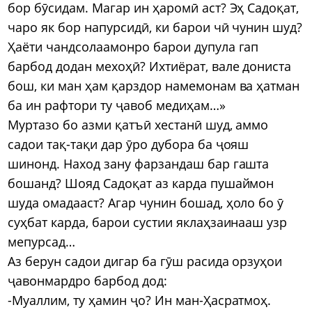
бор бӯсидам. Магар ин ҳаромӣ аст? Эҳ Садоқат,
чаро як бор напурсидӣ, ки барои чӣ чунин шуд?
Ҳаёти чандсолаамонро барои дупула гап
барбод додан мехоҳӣ? Ихтиёрат, вале дониста
бош, ки ман ҳам қарздор намемонам ва ҳатман
ба ин рафтори ту ҷавоб медиҳам…»
Муртазо бо азми қатъӣ хестанӣ шуд, аммо
садои тақ-тақи дар ӯро дубора ба ҷояш
шинонд. Наход зану фарзандаш бар гашта
бошанд? Шояд Садоқат аз карда пушаймон
шуда омадааст? Агар чунин бошад, ҳоло бо ӯ
суҳбат карда, барои сустии яклаҳзаинааш узр
мепурсад…
Аз берун садои дигар ба гӯш расида орзуҳои
ҷавонмардро барбод дод:
-Муаллим, ту ҳамин ҷо? Ин ман-Ҳасратмоҳ.