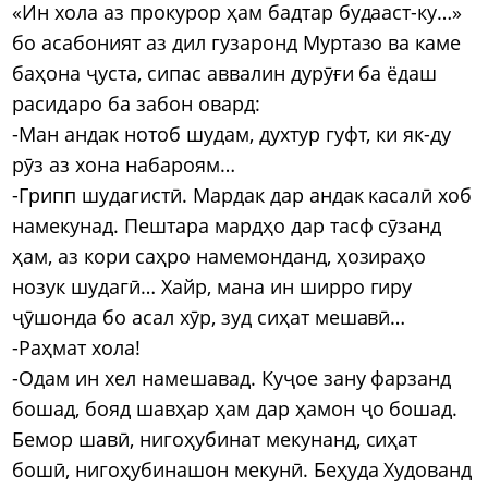
«Ин хола аз прокурор ҳам бадтар будааст-ку…»
бо асабоният аз дил гузаронд Муртазо ва каме
баҳона ҷуста, сипас аввалин дурӯғи ба ёдаш
расидаро ба забон овард:
-Ман андак нотоб шудам, духтур гуфт, ки як-ду
рӯз аз хона набароям…
-Грипп шудагистӣ. Мардак дар андак касалӣ хоб
намекунад. Пештара мардҳо дар тасф сӯзанд
ҳам, аз кори саҳро намемонданд, ҳозираҳо
нозук шудагӣ… Хайр, мана ин ширро гиру
ҷӯшонда бо асал хӯр, зуд сиҳат мешавӣ…
-Раҳмат хола!
-Одам ин хел намешавад. Куҷое зану фарзанд
бошад, бояд шавҳар ҳам дар ҳамон ҷо бошад.
Бемор шавӣ, нигоҳубинат мекунанд, сиҳат
бошӣ, нигоҳубинашон мекунӣ. Беҳуда Худованд