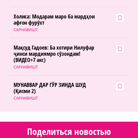
Холиса: Модарам маро ба мардҳои
афғон фурӯхт
САРНАВИШТ
Мақсуд Гадоев: Ба хотири Нилуфар
ҷинси мардиямро сӯзондам!
(ВИДЕО+7 акс)
САРНАВИШТ
МУНАВВАР ДАР ГӮР ЗИНДА ШУД
(Қисми 2)
САРНАВИШТ
Поделиться новостью