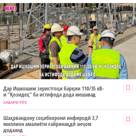
Дар Ишкошим зеристгоҳи барқии 110/35 кВ-
и “Қозидеҳ” ба истифода дода мешавад
ХАБАРИ РӮЗ
Шаҳрвандону соҳибкорони инфиродӣ 3,7
миллион амалиёти ғайринақдӣ анҷом
додаанд