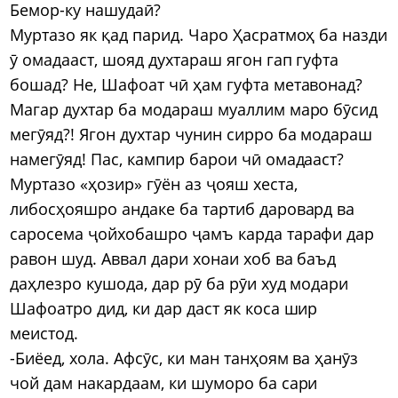
Бемор-ку нашудаӣ?
Муртазо як қад парид. Чаро Ҳасратмоҳ ба назди
ӯ омадааст, шояд духтараш ягон гап гуфта
бошад? Не, Шафоат чӣ ҳам гуфта метавонад?
Магар духтар ба модараш муаллим маро бӯсид
мегӯяд?! Ягон духтар чунин сирро ба модараш
намегӯяд! Пас, кампир барои чӣ омадааст?
Муртазо «ҳозир» гӯён аз ҷояш хеста,
либосҳояшро андаке ба тартиб даровард ва
саросема ҷойхобашро ҷамъ карда тарафи дар
равон шуд. Аввал дари хонаи хоб ва баъд
даҳлезро кушода, дар рӯ ба рӯи худ модари
Шафоатро дид, ки дар даст як коса шир
меистод.
-Биёед, хола. Афсӯс, ки ман танҳоям ва ҳанӯз
чой дам накардаам, ки шуморо ба сари