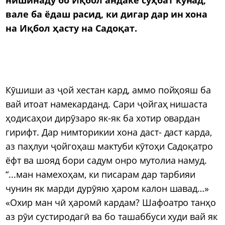
вале ба ёдаш расид, ки дигар дар ин хона
на Иқбол ҳасту на Садоқат.
Кӯшиши аз ҷой хестан кард, аммо пойҳояш ба
вай итоат намекарданд. Сари ҷойгаҳ нишаста
ҳодисаҳои дирӯзаро як-як ба хотир овардан
гирифт. Дар нимторикии хона даст- даст карда,
аз паҳлуи ҷойгоҳаш мактуби кӯтоҳи Садоқатро
ёфт ва шояд бори садум онро мутолиа намуд.
“...ман намехоҳам, ки писарам дар тарбияи
чунин як марди дурӯяю ҳаром калон шавад…»
«Охир ман чӣ ҳаромӣ кардам? Шафоатро танҳо
аз рӯи сустиродагӣ ва бо ташаббуси худи вай як