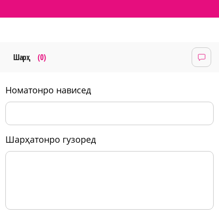
Шарҳ
(0)
номатонро нависед
шарҳатонро гузоред