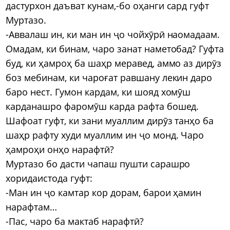
дастурхон даъват кунам,-бо оҳанги сард гуфт
Муртазо.
-Аввалаш ин, ки ман ин ҷо чойхӯрӣ наомадаам.
Омадам, ки бинам, чаро занат наметобад? Гуфта
буд, ки ҳамроҳ ба шаҳр меравед, аммо аз дирӯз
боз мебинам, ки чароғат равшану лекин даро
баро нест. Гумон кардам, ки шояд хомӯш
карданашро фаромӯш карда рафта бошед.
Шафоат гуфт, ки зани муаллим дирӯз танҳо ба
шаҳр рафту худи муаллим ин ҷо монд. Чаро
ҳамроҳи онҳо нарафтӣ?
Муртазо бо дасти чапаш пушти сарашро
хоридаистода гуфт:
-Ман ин ҷо камтар кор дорам, барои ҳамин
нарафтам…
-Пас, чаро ба мактаб нарафтӣ?