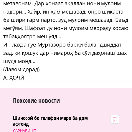
метавонам. Дар хонаат ақаллан нони мулоим
надорӣ… Хайр, ин ҳам мешавад, онро шикаста
ба шири гарм парто, зуд мулоим мешавад. Баъд
мегӯям, Шафоат ду нони мулоим меораду косаю
табақҳоятро мешӯяд…
Ин лаҳза гӯё Муртазоро барқи баландшиддат
зад, ки қошуқ дар нимароҳ ба сӯи даҳонаш шах
шуда монд…
(Давом дорад)
А. ҲОҶӢ
Похожие новости
Шиносоӣ бо телефон маро ба дом
афтонд
САРНАВИШТ