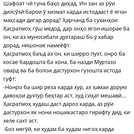
Шафоат чӣ гуна баҳо диҳад. Ин зан аз рӯи
дилсӯзӣ барои ӯ хизмат карда истодааст ё ягон
мақсади дигар дорад? Ҳарчанд ба суханҳои
Ҳасратмоҳ гӯш медод, дар онҳо ягон ишорае ба
он, ки аз муносибати духтараш бо ӯ хабар
дорад, нишонае намеёфт.
Ҳасратмоҳ баъд аз он, ки ширро пухт, онро ба
косае бардошта ба хона, ба назди Муртазо
овард ва ба болои дастурхон гузошта истода
гуфт:
-Нонро ба шир реза карда хур, аз ҳамаи дорую
давоҳои духтур беҳтар аст, зуд сиҳат мешавӣ…
Ҳасратмоҳ худаш даст дароз карда, аз рӯи
дастурхон як нони ношикастаро гирифту дид, ки
хеле сахт аст.
-Боз мегӯӣ, ки худам ба худам нигоҳ карда