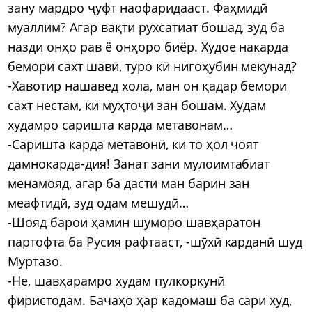
зану мардро ҷуфт наофаридааст. Фаҳмидӣ
муаллим? Агар вақти рухсатиат бошад, зуд ба
назди онҳо рав ё онҳоро биёр. Худое накарда
бемори сахт шавӣ, туро кӣ нигоҳубин мекунад?
-Хавотир нашавед хола, ман он қадар бемори
сахт нестам, ки муҳтоҷи зан бошам. Худам
худамро саришта карда метавонам…
-Саришта карда метавонӣ, ки то ҳол чоят
дамнокарда-дия! Занат зани мулоимтабиат
менамояд, агар ба дасти ман барин зан
меафтидӣ, зуд одам мешудӣ…
-Шояд барои ҳамин шуморо шавҳаратон
партофта ба Русия рафтааст, -шӯхӣ карданӣ шуд
Муртазо.
-Не, шавҳарамро худам пулкоркунӣ
фиристодам. Бачаҳо ҳар кадомаш ба сари худ,