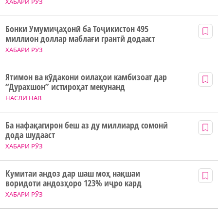
ХАБАРИ РӮЗ
Бонки Умумиҷаҳонӣ ба Тоҷикистон 495
миллион доллар маблағи грантӣ додааст
ХАБАРИ РӮЗ
Ятимон ва кӯдакони оилаҳои камбизоат дар
“Дурахшон” истироҳат мекунанд
НАСЛИ НАВ
Ба нафақагирон беш аз ду миллиард сомонӣ
дода шудааст
ХАБАРИ РӮЗ
Кумитаи андоз дар шаш моҳ нақшаи
воридоти андозҳоро 123% иҷро кард
ХАБАРИ РӮЗ