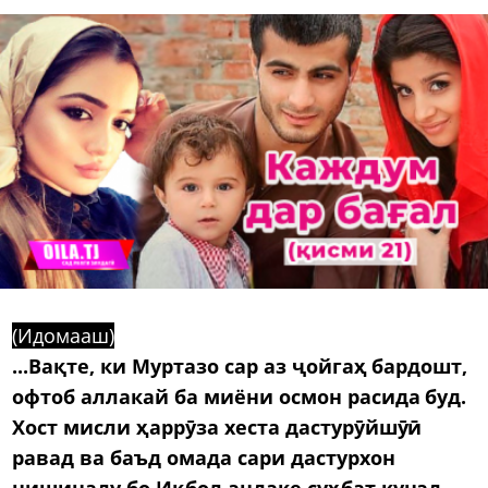
(Идомааш)
...Вақте, ки Муртазо сар аз ҷойгаҳ бардошт,
офтоб аллакай ба миёни осмон расида буд.
Хост мисли ҳаррӯза хеста дастурӯйшӯӣ
равад ва баъд омада сари дастурхон
нишинаду бо Иқбол андаке суҳбат кунад,