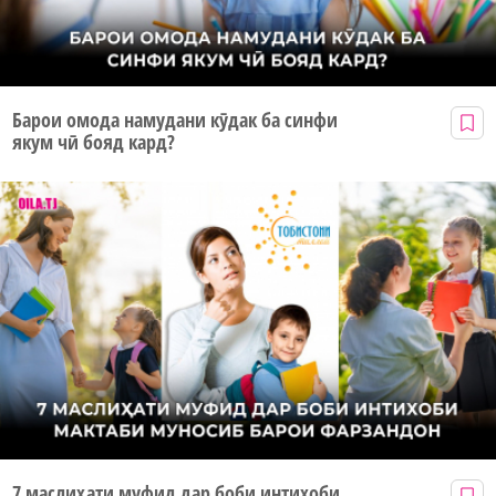
Барои омода намудани кӯдак ба синфи
якум чӣ бояд кард?
7 маслиҳати муфид дар боби интихоби