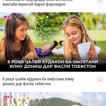
мактаби муносиб барои фарзандон
8 роҳи ҷалби кӯдакон ба омӯхтани илму
дониш дар фасли тобистон