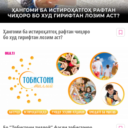
Ҳангоми ба истироҳатгоҳ рафтан чиҳоро
бо худ гирифтан лозим аст?
Бо “Тобистони тиллоӣ” фасли тобистонро