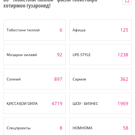
хотирмон гузаронед!
6
125
Тобистони тиллоӣ
Афиша
92
1238
Моҷарои оилавӣ
LIFE-STYLE
897
362
Солимӣ
Сармоя
4719
1969
ҚИССАҲОИ ОИЛА
ШОУ - БИЗНЕС
8
58
Спецпроекты
НОМНОМА