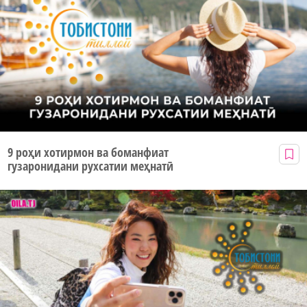
9 роҳи хотирмон ва боманфиат
гузаронидани рухсатии меҳнатӣ