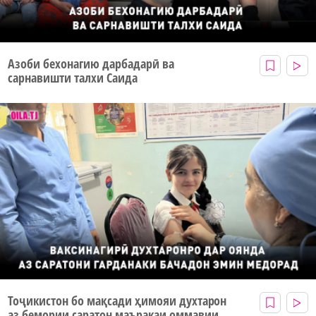
Азоби бехонагию дарбадарӣ ва
сарнавишти талхи Саида
Тоҷикистон бо мақсади ҳимояи духтарон
аз бемории саратон маъракаи оммавии