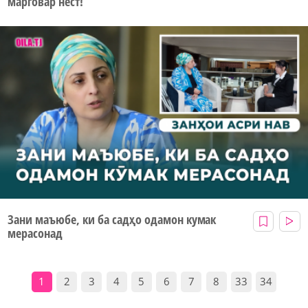
марговар нест!
Зани маъюбе, ки ба садҳо одамон кумак
мерасонад
1
2
3
4
5
6
7
8
33
34