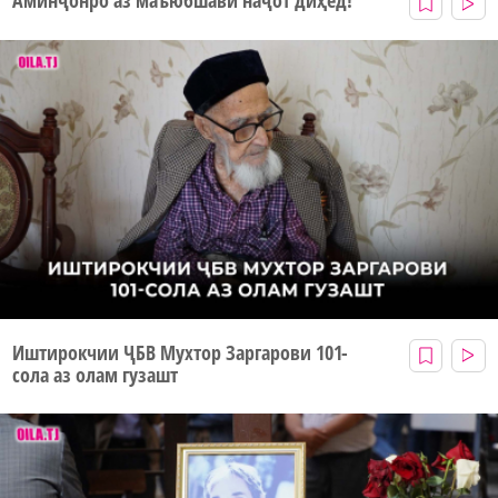
Аминҷонро аз маъюбшавӣ наҷот диҳед!
Иштирокчии ҶБВ Мухтор Заргарови 101-
сола аз олам гузашт