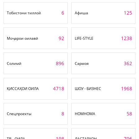
6
125
Тобистони тиллоӣ
Афиша
92
1238
Моҷарои оилавӣ
LIFE-STYLE
896
362
Солимӣ
Сармоя
4718
1968
ҚИССАҲОИ ОИЛА
ШОУ - БИЗНЕС
8
58
Спецпроекты
НОМНОМА
198
706
ТВ - ОИЛА
ДАСТАРХОН