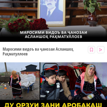
Маросими видоъ ва ҷанозаи Асланшоҳ
Раҳматуллоев