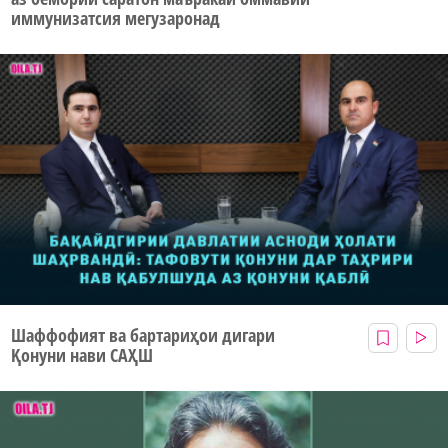
иммунизатсия мегузаронад
Шаффофият ва бартариҳои дигари
Қонуни нави САҲШ