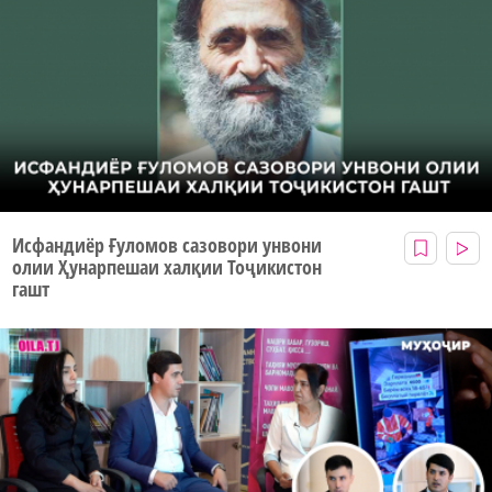
Исфандиёр Ғуломов сазовори унвони
олии Ҳунарпешаи халқии Тоҷикистон
гашт