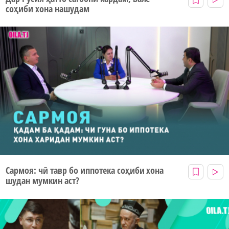
соҳиби хона нашудам
Сармоя: чӣ тавр бо иппотека соҳиби хона
шудан мумкин аст?