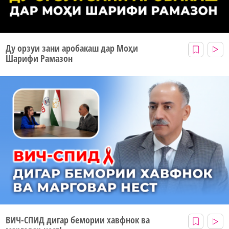
Ду орзуи зани аробакаш дар Моҳи
Шарифи Рамазон
ВИЧ-СПИД дигар бемории хавфнок ва