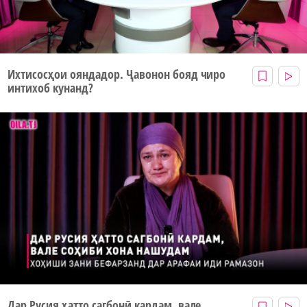
Ихтисосҳои ояндадор. Ҷавонон бояд чиро
интихоб кунанд?
Дар Русия ҳатто сагбонӣ кардам, вале