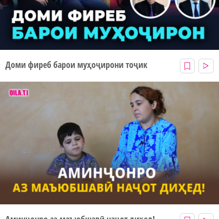
Доми фиреб барои муҳоҷирони тоҷик