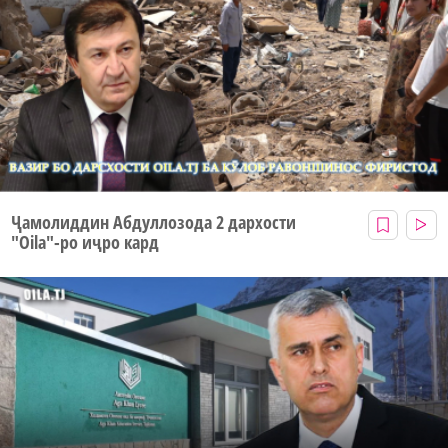
Ҷамолиддин Абдуллозода 2 дархости
"Oila"-ро иҷро кард