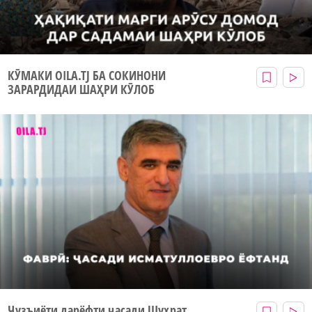
КӮМАКИ OILA.TJ БА СОКИНОНИ
ЗАРАРДИДАИ ШАҲРИ КӮЛОБ
Ҷузъиёти дарёфти ҷасади Шуҳрат