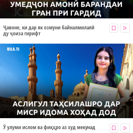
Ҷавоне, ки дар як озмуни байналмилалӣ
ду ҷоиза гирифт
Ӯ улуми ислом ва фиқҳро аз худ мекунад