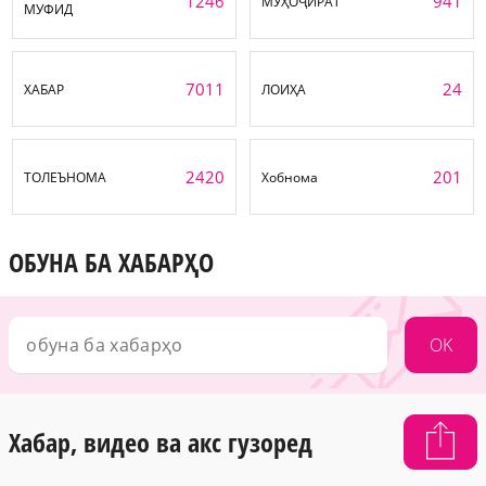
1246
941
МУҲОҶИРАТ
МУФИД
7011
24
ХАБАР
ЛОИҲА
2420
201
ТОЛЕЪНОМА
Хобнома
ОБУНА БА ХАБАРҲО
OK
Хабар, видео ва акс гузоред