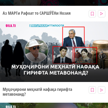
Аз МАРГи Рафоат то САРШӮЁНи Нозия
Муҳоҷирони меҳнатӣ нафақа гирифта
метавонанд?