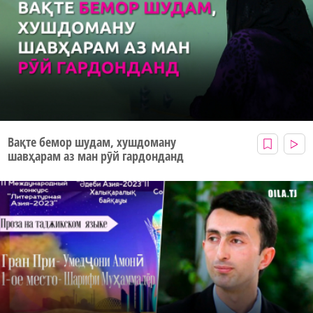
Вақте бемор шудам, хушдоману
шавҳарам аз ман рӯй гардонданд