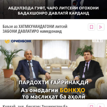
Баъзе аз ХАТМКУНАНДАГОНИ литсей
ЗАБОНИ ДАВЛАТИРО намедонанд
Қуллай, зуд, бехатар: Тоҷикистон ба