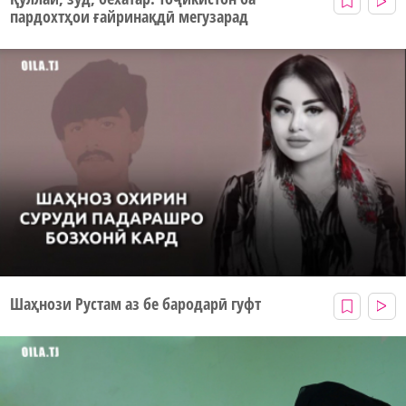
пардохтҳои ғайринақдӣ мегузарад
Шаҳнози Рустам аз бе бародарӣ гуфт