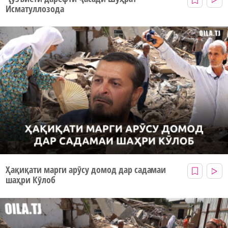
Исматуллозода
Ҳақиқати марги арӯсу домод дар садамаи
шаҳри Кӯлоб