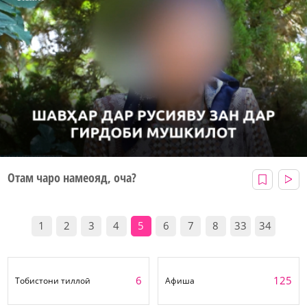
Отам чаро намеояд, оча?
1
2
3
4
5
6
7
8
33
34
6
125
Тобистони тиллоӣ
Афиша