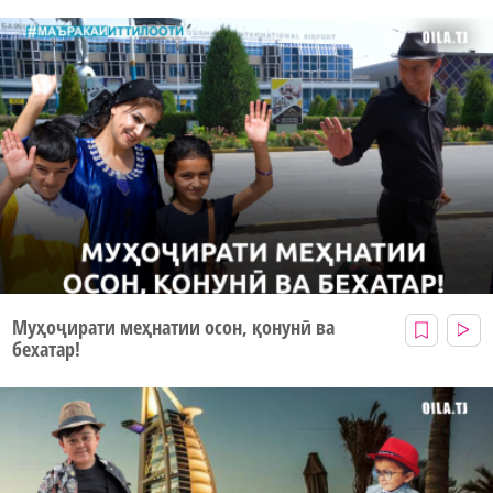
Муҳоҷирати меҳнатии осон, қонунӣ ва
бехатар!