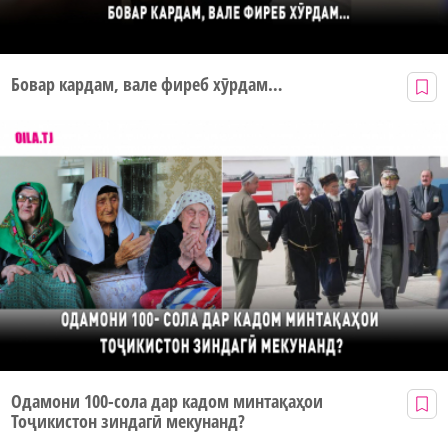
Бовар кардам, вале фиреб хӯрдам…
Одамони 100-сола дар кадом минтақаҳои
Тоҷикистон зиндагӣ мекунанд?