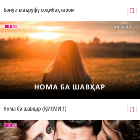
Бонуи маъруфу соҳибэҳтиром
Нома ба шавҳар (ҚИСМИ 1)