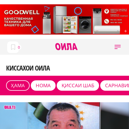
КИССАХОИ ОИЛА
ҲАМА
НОМА
ҚИССАИ ШАБ
САРНАВИ