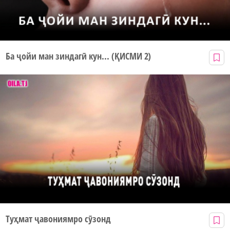
Ба ҷойи ман зиндагӣ кун... (ҚИСМИ 2)
Туҳмат ҷавониямро сӯзонд