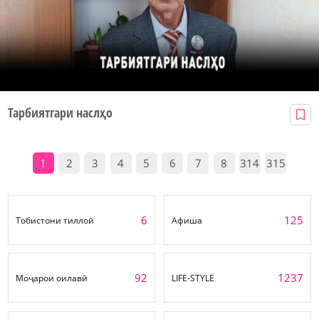
Тарбиятгари наслҳо
1
2
3
4
5
6
7
8
314
315
6
125
Тобистони тиллоӣ
Афиша
92
1237
Моҷарои оилавӣ
LIFE-STYLE