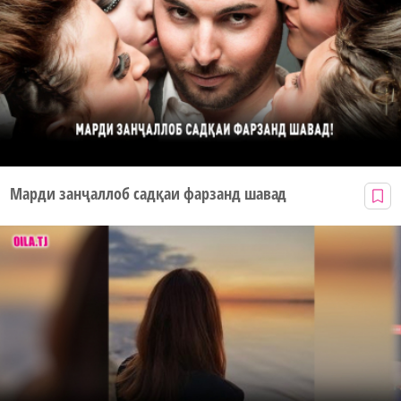
Марди занҷаллоб садқаи фарзанд шавад