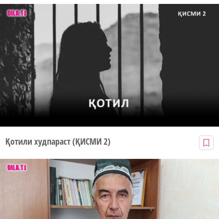
Қотили худпараст (ҚИСМИ 2)