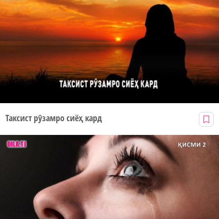
Таксист рӯзамро сиёҳ кард