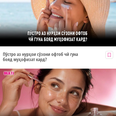
Пӯстро аз нурҳои сӯзони офтоб чӣ гуна
бояд муҳофизат кард?