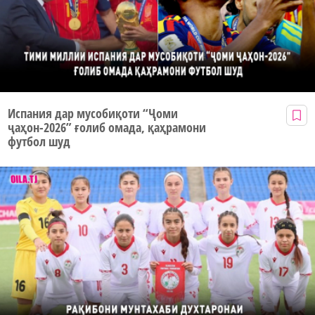
Испания дар мусобиқоти “Ҷоми
ҷаҳон-2026” ғолиб омада, қаҳрамони
футбол шуд