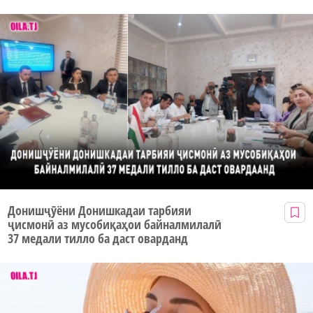
Донишҷӯёни Донишкадаи тарбияи
ҷисмонӣ аз мусобиқаҳои байналмилалӣ
37 медали тилло ба даст оварданд