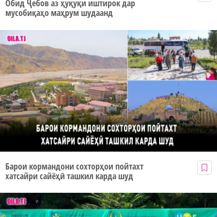
Обид Ҷебов аз ҳуқуқи иштирок дар
мусобиқаҳо маҳрум шудаанд
Барои кормандони сохторҳои пойтахт
хатсайри сайёҳӣ ташкил карда шуд