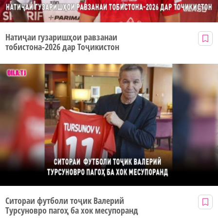
Натиҷаи гузаришҳои равзанаи
тобистона-2026 дар Тоҷикистон
Ситораи футболи тоҷик Валерий
Турсуновро пагоҳ ба хок месупоранд