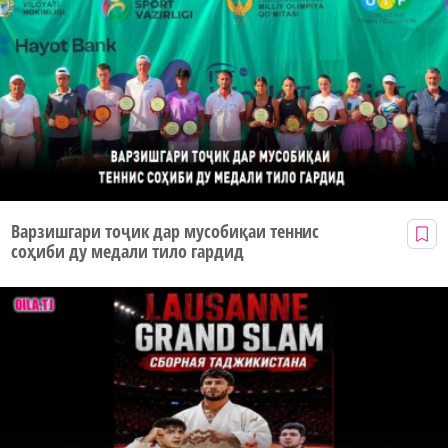
Варзишгари тоҷик дар мусобиқаи теннис
соҳиби ду медали тило гардид