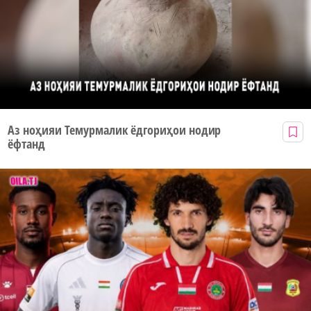
Аз ноҳияи Темурмалик ёдгориҳои нодир
ёфтанд