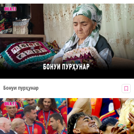
Бонуи пурҳунар