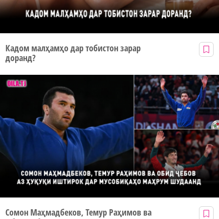
Кадом малҳамҳо дар тобистон зарар
доранд?
Сомон Маҳмадбеков, Темур Раҳимов ва