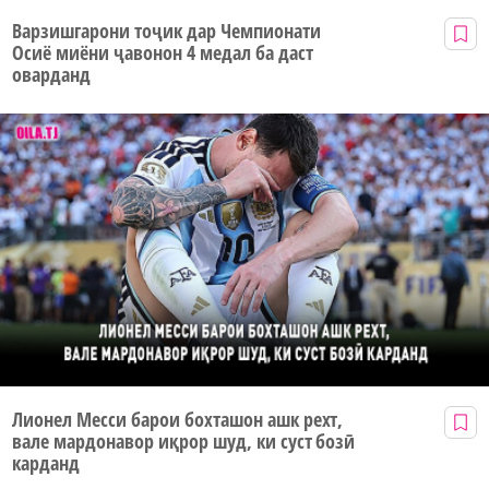
Варзишгарони тоҷик дар Чемпионати
Осиё миёни ҷавонон 4 медал ба даст
оварданд
Лионел Месси барои бохташон ашк рехт,
вале мардонавор иқрор шуд, ки суст бозӣ
карданд