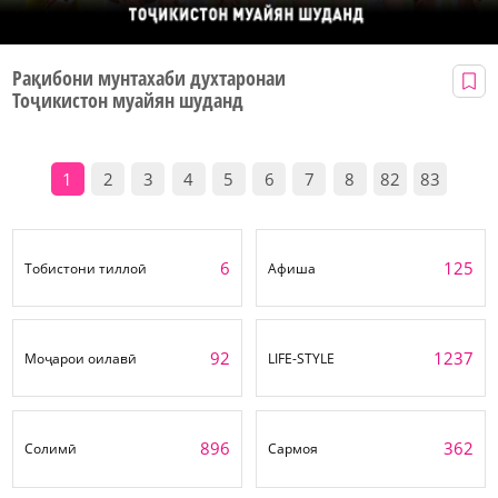
Рақибони мунтахаби духтаронаи
Тоҷикистон муайян шуданд
1
2
3
4
5
6
7
8
82
83
6
125
Тобистони тиллоӣ
Афиша
92
1237
Моҷарои оилавӣ
LIFE-STYLE
896
362
Солимӣ
Сармоя