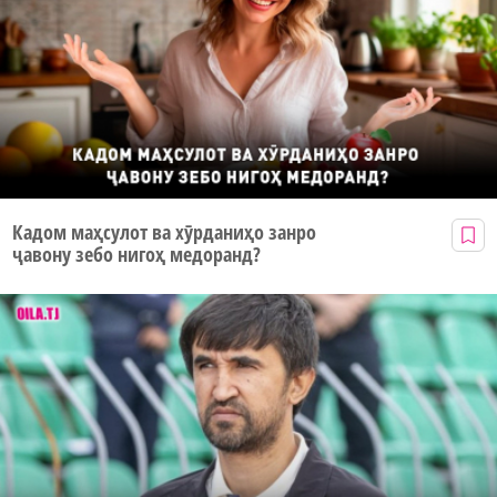
Кадом маҳсулот ва хӯрданиҳо занро
ҷавону зебо нигоҳ медоранд?