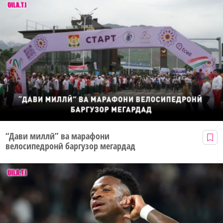
“Дави миллӣ” ва марафони
велосипедронӣ баргузор мегардад