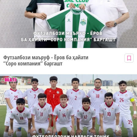
Футзалбози маъруф - Ёров ба ҳайати
“Соро компания” баргашт