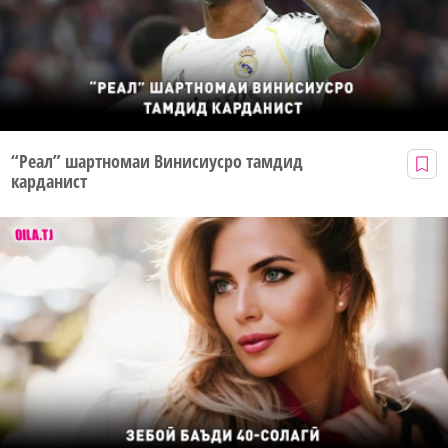
“Реал” шартномаи Винисиусро тамдид
карданист