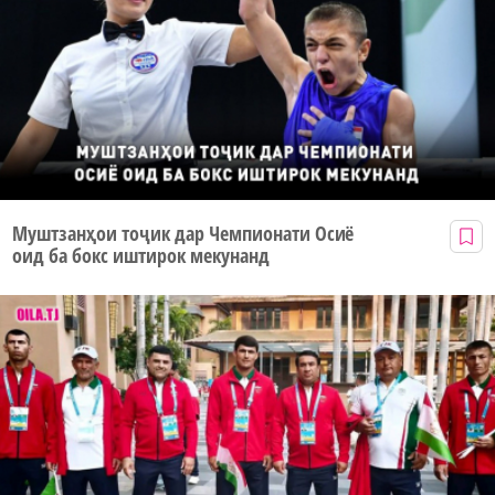
Муштзанҳои тоҷик дар Чемпионати Осиё
оид ба бокс иштирок мекунанд