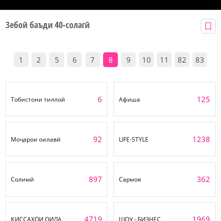
Зебоӣ баъди 40-солагӣ
1
2
5
6
7
8
9
10
11
82
83
6
125
Тобистони тиллоӣ
Афиша
92
1238
Моҷарои оилавӣ
LIFE-STYLE
897
362
Солимӣ
Сармоя
4719
1969
ҚИССАҲОИ ОИЛА
ШОУ - БИЗНЕС