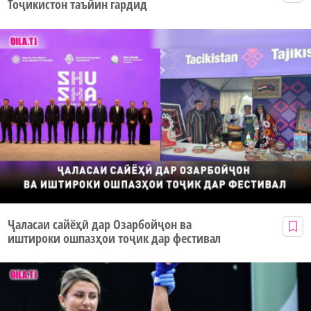
Тоҷикистон таъйин гардид
Ҷаласаи сайёҳӣ дар Озарбойҷон ва
иштироки ошпазҳои тоҷик дар фестивал