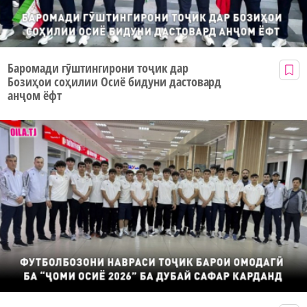
Баромади гӯштингирони тоҷик дар
Бозиҳои соҳилии Осиё бидуни дастовард
анҷом ёфт