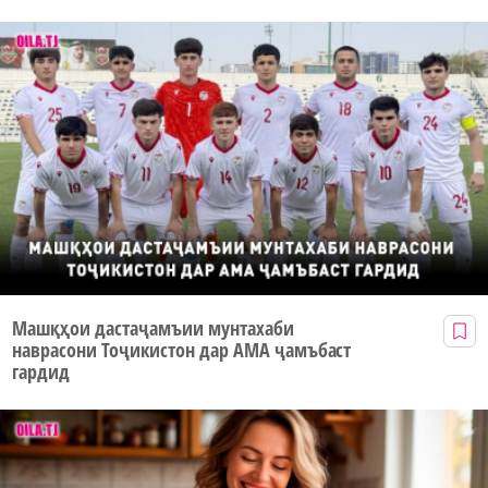
Машқҳои дастаҷамъии мунтахаби
наврасони Тоҷикистон дар АМА ҷамъбаст
гардид