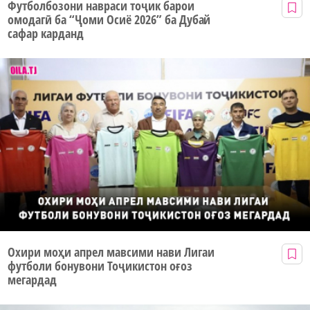
Футболбозони навраси тоҷик барои
омодагӣ ба “Ҷоми Осиё 2026” ба Дубай
сафар карданд
Охири моҳи апрел мавсими нави Лигаи
футболи бонувони Тоҷикистон оғоз
мегардад