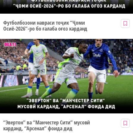
Футболбозони навраси тоҷик “Ҷоми
Осиё-2026”-ро бо ғалаба оғоз карданд
“Эвертон” ва “Манчестер Сити” мусовӣ
карданд, “Арсенал” фоида дид