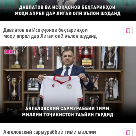
Давлатов ва Исоқҷонов беҳтаринҳои
моҳи апрел дар Лигаи олӣ эълон шуданд
Ангеловский сармураббии тими миллии