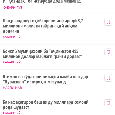
и “Қозидеҳ” ба истифода дода мешавад
ХАБАРИ РӮЗ
Шаҳрвандону соҳибкорони инфиродӣ 3,7
миллион амалиёти ғайринақдӣ анҷом
додаанд
ХАБАРИ РӮЗ
Бонки Умумиҷаҳонӣ ба Тоҷикистон 495
миллион доллар маблағи грантӣ додааст
ХАБАРИ РӮЗ
Ятимон ва кӯдакони оилаҳои камбизоат дар
“Дурахшон” истироҳат мекунанд
НАСЛИ НАВ
Ба нафақагирон беш аз ду миллиард сомонӣ
дода шудааст
ХАБАРИ РӮЗ