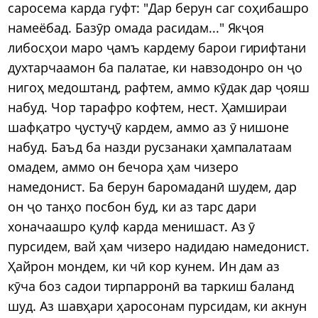
саросема карда гуфт: "Дар берун саг соҳибашро
намеёбад. Базӯр омада расидам..." Якҷоя
либосҳои маро ҷамъ кардему барои гирифтани
духтарчаамон ба палатае, ки навзодонро он ҷо
нигоҳ медоштанд, рафтем, аммо кӯдак дар ҷояш
набуд. Чор тарафро кофтем, нест. Ҳамшираи
шафқатро ҷустуҷӯ кардем, аммо аз ӯ нишоне
набуд. Баъд ба назди русзанаки ҳампалатаам
омадем, аммо он бечора ҳам чизеро
намедонист. Ба берун баромаданӣ шудем, дар
он ҷо танҳо посбон буд, ки аз тарс дари
хоначаашро қулф карда менишаст. Аз ӯ
пурсидем, вай ҳам чизеро надидаю намедонист.
Ҳайрон мондем, ки чӣ кор кунем. Ин дам аз
кӯча боз садои тирпарронӣ ва таркиш баланд
шуд. Аз шавҳари ҳаросонам пурсидам, ки акнун