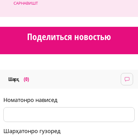
САРНАВИШТ
Поделиться новостью
Шарҳ
(0)
номатонро нависед
шарҳатонро гузоред