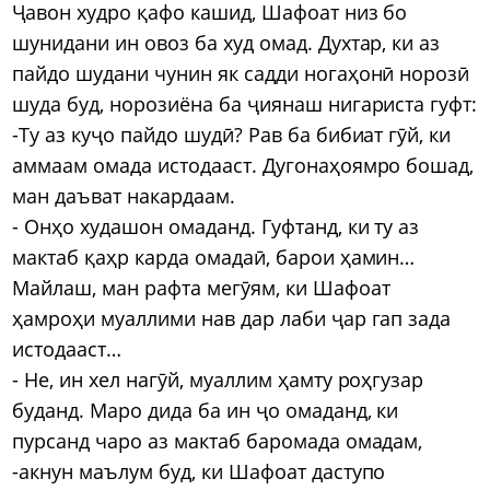
Ҷавон худро қафо кашид, Шафоат низ бо
шунидани ин овоз ба худ омад. Духтар, ки аз
пайдо шудани чунин як садди ногаҳонӣ норозӣ
шуда буд, норозиёна ба ҷиянаш нигариста гуфт:
-Ту аз куҷо пайдо шудӣ? Рав ба бибиат гӯй, ки
аммаам омада истодааст. Дугонаҳоямро бошад,
ман даъват накардаам.
- Онҳо худашон омаданд. Гуфтанд, ки ту аз
мактаб қаҳр карда омадаӣ, барои ҳамин…
Майлаш, ман рафта мегӯям, ки Шафоат
ҳамроҳи муаллими нав дар лаби ҷар гап зада
истодааст…
- Не, ин хел нагӯй, муаллим ҳамту роҳгузар
буданд. Маро дида ба ин ҷо омаданд, ки
пурсанд чаро аз мактаб баромада омадам,
-акнун маълум буд, ки Шафоат даступо