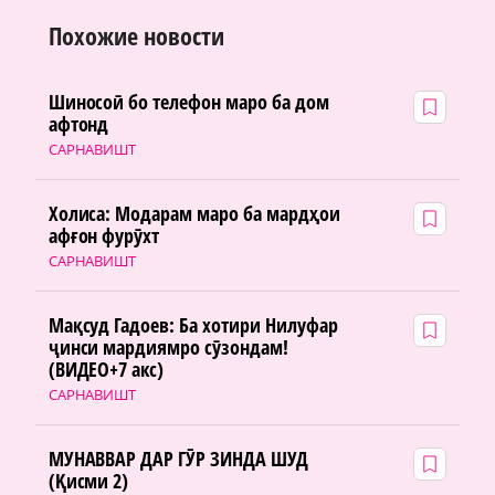
Похожие новости
Шиносоӣ бо телефон маро ба дом
афтонд
САРНАВИШТ
Холиса: Модарам маро ба мардҳои
афғон фурӯхт
САРНАВИШТ
Мақсуд Гадоев: Ба хотири Нилуфар
ҷинси мардиямро сӯзондам!
(ВИДЕО+7 акс)
САРНАВИШТ
МУНАВВАР ДАР ГӮР ЗИНДА ШУД
(Қисми 2)