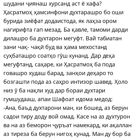
шудани ҷиянаш хурсанд аст ё хафа?
Ҳасратмоҳ ҳамсинфони духтарашро бо оши
бурида зиёфат додаистода, як лаҳза ором
нагирифта гап мезад. Ба қавле, тамоми дарди
дилашро ба духтарон мегуфт. Вай табиатан
зани чақ- чақӣ буд ва ҳама мехостанд
суҳбаташро соатҳо гӯш кунанд. Дар деҳа
мегуфтанд, саҳаре, ки Ҳасратмоҳ ба пода
говашро худаш барад, занҳои деҳаро то
бозгашти пода аз саҳро интизор шавед. Ҳоло
низ ӯ ба нақли худ дар бораи духтари
гумшудааш, апаи Шафоат идома медод:
-Ана, баъд духтарони ман, ки бошед, аз берун
садои тиру доду вой омад. Касе на аз духтурон
ва на аз беморон ҷуръат намекард, ки ақаллан
аз тиреза ба берун нигоҳ кунад. Ман ду бор ба