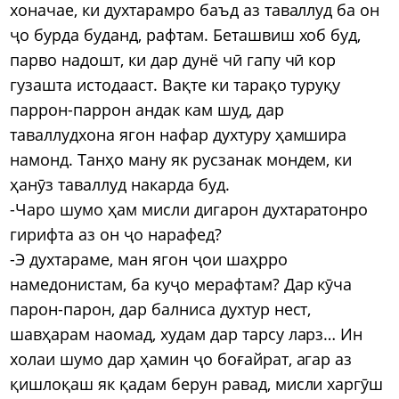
хоначае, ки духтарамро баъд аз таваллуд ба он
ҷо бурда буданд, рафтам. Беташвиш хоб буд,
парво надошт, ки дар дунё чӣ гапу чӣ кор
гузашта истодааст. Вақте ки тарақо туруқу
паррон-паррон андак кам шуд, дар
таваллудхона ягон нафар духтуру ҳамшира
намонд. Танҳо ману як русзанак мондем, ки
ҳанӯз таваллуд накарда буд.
-Чаро шумо ҳам мисли дигарон духтаратонро
гирифта аз он ҷо нарафед?
-Э духтараме, ман ягон ҷои шаҳрро
намедонистам, ба куҷо мерафтам? Дар кӯча
парон-парон, дар балниса духтур нест,
шавҳарам наомад, худам дар тарсу ларз… Ин
холаи шумо дар ҳамин ҷо боғайрат, агар аз
қишлоқаш як қадам берун равад, мисли харгӯш