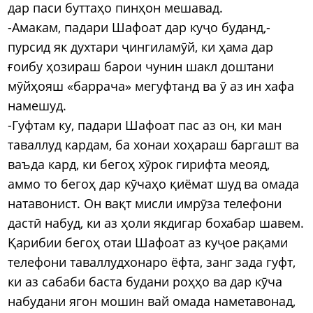
дар паси буттаҳо пинҳон мешавад.
-Амакам, падари Шафоат дар куҷо буданд,-
пурсид як духтари ҷингиламӯй, ки ҳама дар
ғоибу ҳозираш барои чунин шакл доштани
мӯйҳояш «баррача» мегуфтанд ва ӯ аз ин хафа
намешуд.
-Гуфтам ку, падари Шафоат пас аз он, ки ман
таваллуд кардам, ба хонаи хоҳараш баргашт ва
ваъда кард, ки бегоҳ хӯрок гирифта меояд,
аммо то бегоҳ дар кӯчаҳо қиёмат шуд ва омада
натавонист. Он вақт мисли имрӯза телефони
дастӣ набуд, ки аз ҳоли якдигар бохабар шавем.
Қарибии бегоҳ отаи Шафоат аз куҷое рақами
телефони таваллудхонаро ёфта, занг зада гуфт,
ки аз сабаби баста будани роҳҳо ва дар кӯча
набудани ягон мошин вай омада наметавонад,