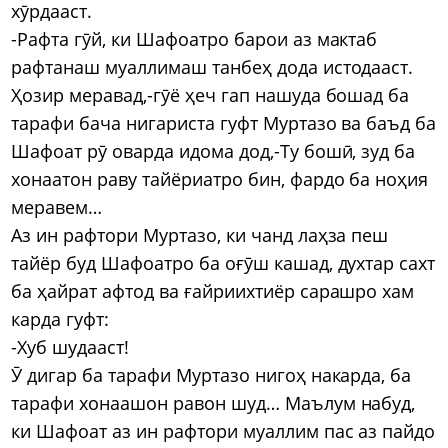
хӯрдааст.
-Рафта гӯй, ки Шафоатро барои аз мактаб
рафтанаш муаллимаш танбеҳ дода истодааст.
Ҳозир меравад,-гӯё ҳеч гап нашуда бошад ба
тарафи бача нигариста гуфт Муртазо ва баъд ба
Шафоат рӯ оварда идома дод,-Ту бошӣ, зуд ба
хонаатон раву тайёриатро бин, фардо ба ноҳия
меравем…
Аз ин рафтори Муртазо, ки чанд лаҳза пеш
тайёр буд Шафоатро ба оғӯш кашад, духтар сахт
ба ҳайрат афтод ва ғайриихтиёр сарашро хам
карда гуфт:
-Хуб шудааст!
Ӯ дигар ба тарафи Муртазо нигоҳ накарда, ба
тарафи хонаашон равон шуд… Маълум набуд,
ки Шафоат аз ин рафтори муаллим пас аз пайдо