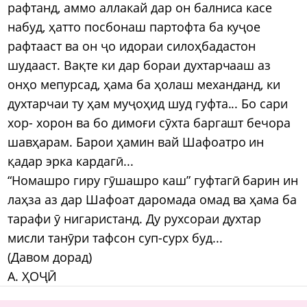
рафтанд, аммо аллакай дар он балниса касе
набуд, ҳатто посбонаш партофта ба куҷое
рафтааст ва он ҷо идораи силоҳбадастон
шудааст. Вақте ки дар бораи духтарчааш аз
онҳо мепурсад, ҳама ба ҳолаш механданд, ки
духтарчаи ту ҳам муҷоҳид шуд гуфта... Бо сари
хор- хорон ва бо димоғи сӯхта баргашт бечора
шавҳарам. Барои ҳамин вай Шафоатро ин
қадар эрка кардагӣ...
“Номашро гиру гӯшашро каш” гуфтагӣ барин ин
лаҳза аз дар Шафоат даромада омад ва ҳама ба
тарафи ӯ нигаристанд. Ду рухсораи духтар
мисли танӯри тафсон суп-сурх буд...
(Давом дорад)
А. ҲОҶӢ