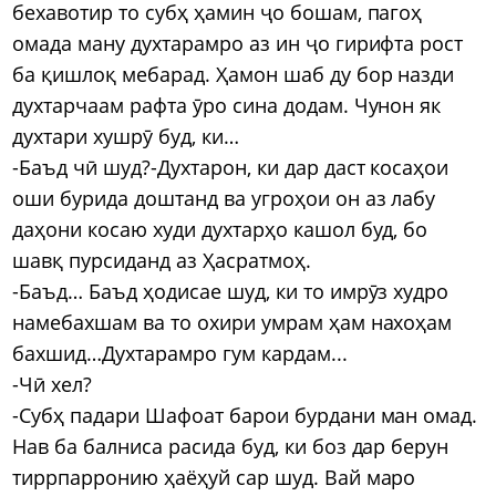
бехавотир то субҳ ҳамин ҷо бошам, пагоҳ
омада ману духтарамро аз ин ҷо гирифта рост
ба қишлоқ мебарад. Ҳамон шаб ду бор назди
духтарчаам рафта ӯро сина додам. Чунон як
духтари хушрӯ буд, ки…
-Баъд чӣ шуд?-Духтарон, ки дар даст косаҳои
оши бурида доштанд ва угроҳои он аз лабу
даҳони косаю худи духтарҳо кашол буд, бо
шавқ пурсиданд аз Ҳасратмоҳ.
-Баъд… Баъд ҳодисае шуд, ки то имрӯз худро
намебахшам ва то охири умрам ҳам нахоҳам
бахшид…Духтарамро гум кардам...
-Чӣ хел?
-Субҳ падари Шафоат барои бурдани ман омад.
Нав ба балниса расида буд, ки боз дар берун
тиррпарронию ҳаёҳуй сар шуд. Вай маро