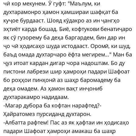
чӣ кор мекунем. Ӯ гуфт: "Маълум, ки
духтарамонро ҳамон ҳамшираи шафқат ба
куҷое бурдааст. Шояд кӯдакро аз ин ҷангҳо
эҳтиёт карда бошад. Биё, кофтукови бенатиҷаро
як сӯ гузорему ба деҳа баргардем, бин дар ин
ҷо чӣ ҳодисаҳо шуда истодааст. Оромӣ, ки шуд,
баъд омада духтарчаро ёфта мегирем..." Ман ба
ҷуз итоат кардан дигар чора надоштам. Бо ду
пистони лабрези шир ҳамроҳи падари Шафоат
бо роҳҳои пинҳонӣ аз шаҳр баромадему ба
деҳа омадем. Аз ҳамон вақт инҷониб
духтаракамро надидаам.
-Магар дубора ба кофтан нарафтед?-
Ҳайратомез пурсиданд духтарон.
-Албатта рафтем! Пас аз як ҳафтаи ин ҳодисаҳо
падари Шафоат ҳамроҳи амакаш ба шаҳр