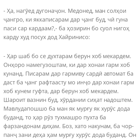
- Ҳа, нагӯед дугонаҷон. Медонед, ман солҳои
ҷангро, ки яккаписарам дар ҷанг буд, чӣ гуна
паси сар кардаам?,- ба ҳозирин бо суол нигоҳ
карду худ посух дод Хайринисо:
- Ҳар шаб бо се духтарам берун хоб мекардем.
Онҳоро намегузоштам, ки дар хонаи гарм хоб
кунанд. Писарам дар гармиву сардӣ автомат ба
даст ба ҷанг рафтаасту мо инҷо дар хонаи гарм
хоб кунем гуфта, дар берун хоб мекардем.
Шароит вазнин буд, хӯрдании сиҳат надоштем.
Мавлудапошшо ба ман як мурғу як хурӯс дода
буданд, то ҳар рӯз тухмашро пухта ба
фарзандонам диҳам. Боз, хато накунам, ба чор-
панҷ зани деҳа ҳам мурғу хурӯс дода буданд. Он