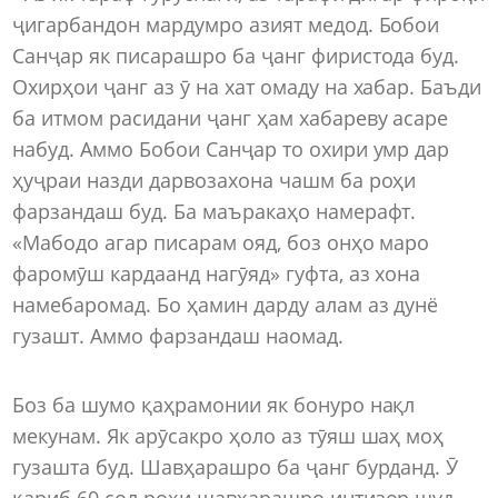
ҷигарбандон мардумро азият медод. Бобои
Санҷар як писарашро ба ҷанг фиристода буд.
Охирҳои ҷанг аз ӯ на хат омаду на хабар. Баъди
ба итмом расидани ҷанг ҳам хабареву асаре
набуд. Аммо Бобои Санҷар то охири умр дар
ҳуҷраи назди дарвозахона чашм ба роҳи
фарзандаш буд. Ба маъракаҳо намерафт.
«Мабодо агар писарам ояд, боз онҳо маро
фаромӯш кардаанд нагӯяд» гуфта, аз хона
намебаромад. Бо ҳамин дарду алам аз дунё
гузашт. Аммо фарзандаш наомад.
Боз ба шумо қаҳрамонии як бонуро нақл
мекунам. Як арӯсакро ҳоло аз тӯяш шаҳ моҳ
гузашта буд. Шавҳарашро ба ҷанг бурданд. Ӯ
қариб 60 сол роҳи шавҳарашро интизор шуд.