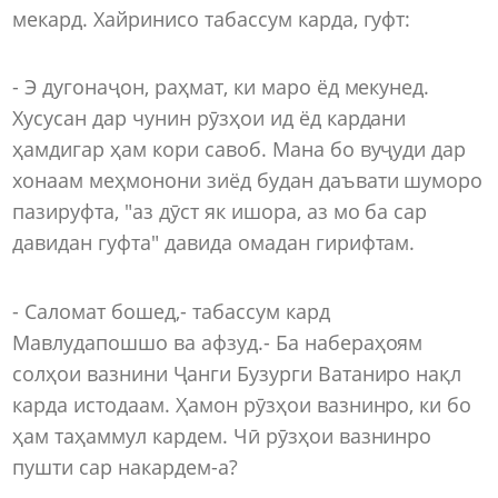
мекард. Хайринисо табассум карда, гуфт:
- Э дугонаҷон, раҳмат, ки маро ёд мекунед.
Хусусан дар чунин рӯзҳои ид ёд кардани
ҳамдигар ҳам кори савоб. Мана бо вуҷуди дар
хонаам меҳмонони зиёд будан даъвати шуморо
пазируфта, "аз дӯст як ишора, аз мо ба сар
давидан гуфта" давида омадан гирифтам.
- Саломат бошед,- табассум кард
Мавлудапошшо ва афзуд.- Ба набераҳоям
солҳои вазнини Ҷанги Бузурги Ватаниро нақл
карда истодаам. Ҳамон рӯзҳои вазнинро, ки бо
ҳам таҳаммул кардем. Чӣ рӯзҳои вазнинро
пушти сар накардем-а?