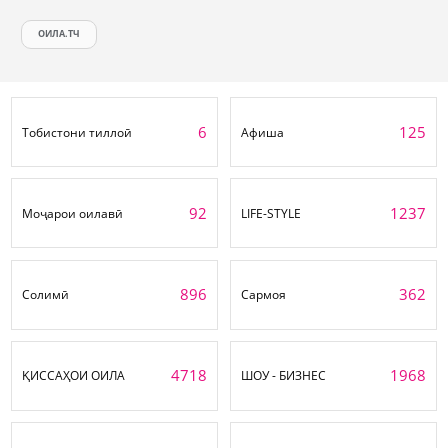
ОИЛА.ТЧ
6
125
Тобистони тиллоӣ
Афиша
92
1237
Моҷарои оилавӣ
LIFE-STYLE
896
362
Солимӣ
Сармоя
4718
1968
ҚИССАҲОИ ОИЛА
ШОУ - БИЗНЕС