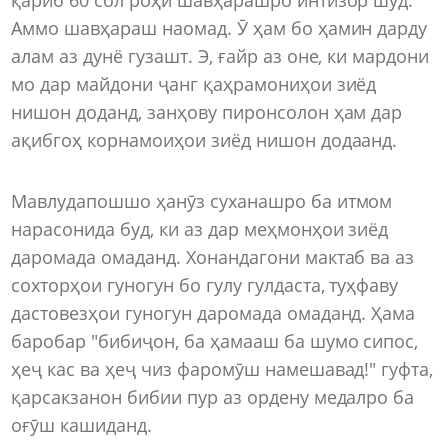
Аммо шавҳараш наомад. Ӯ ҳам бо ҳамин дарду
алам аз дунё гузашт. Э, ғайр аз оне, ки мардони
мо дар майдони ҷанг қаҳрамониҳои зиёд
нишон доданд, занҳову пиронсолон ҳам дар
ақибгоҳ корнамоиҳои зиёд нишон додаанд.
Мавлудапошшо ҳанӯз суханашро ба итмом
нарасонида буд, ки аз дар меҳмонҳои зиёд
даромада омаданд. Хонандагони мактаб ва аз
сохторҳои гуногун бо гулу гулдаста, туҳфаву
дастовезҳои гуногун даромада омаданд. Ҳама
баробар "бибиҷон, ба ҳамааш ба шумо сипос,
ҳеҷ кас ва ҳеҷ чиз фаромӯш намешавад!" гуфта,
қарсакзанон бибии пур аз ордену медалро ба
оғӯш кашиданд.