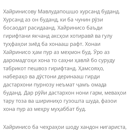
Хайринисову Мавлудапошшо хурсанд буданд.
Хурсанд аз он буданд, ки ба чунин рӯзи
босаодат расидаанд. Хайринисо баъди
гирифтани якчанд аксҳои хотиравӣ ва гулу
туҳфаҳои зиёд ба хонааш рафт. Хонаи
Хайринисо ҳам пур аз меҳмон буд. Ӯро аз
даромадгоҳи хона то саҳни ҳавлӣ бо суруду
табрикот пешвоз гирифтанд. Ҳамсояҳо,
набераҳо ва дӯстони деринааш гирди
дастархони пурнозу неъмат ҷамъ омада
буданд. Дар рӯйи дастархон нони гарм, меваҳои
тару тоза ва шириниҳо гузошта шуда, фазои
хона пур аз меҳру муҳаббат буд.
Хайринисо ба чеҳраҳои шоду хандон нигариста,