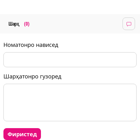
Шарҳ
(0)
номатонро нависед
шарҳатонро гузоред
фиристед