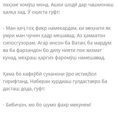
лаҳзае хомӯш монд. Ашки шодӣ дар чашмонаш
ҳалқа зад. Ӯ оҳиста гуфт:
- Ман ҳеҷ гоҳ фикр намекардам, ки меҳнати як
умри ман чунин қадр мешавад. Аз ҳамаатон
сипосгузорам. Агар инсон ба Ватан, ба мардум
ва ба фарзандон бо дилу нияти пок хизмат
кунад, меҳраш ҳаргиз фаромӯш намешавад.
Ҳама бо кафкӯбӣ суханони ӯро истиқбол
гирифтанд. Набераи хурдиаш гулдастаеро ба
дасташ дода, гуфт:
- Бибиҷон, мо бо шумо фахр мекунем!