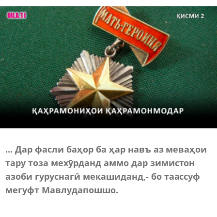
... Дар фасли баҳор ба ҳар навъ аз меваҳои
тару тоза мехӯрданд аммо дар зимистон
азоби гуруснагӣ мекашиданд,- бо таассуф
мегуфт Мавлудапошшо.