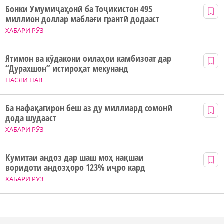
Бонки Умумиҷаҳонӣ ба Тоҷикистон 495
миллион доллар маблағи грантӣ додааст
ХАБАРИ РӮЗ
Ятимон ва кӯдакони оилаҳои камбизоат дар
“Дурахшон” истироҳат мекунанд
НАСЛИ НАВ
Ба нафақагирон беш аз ду миллиард сомонӣ
дода шудааст
ХАБАРИ РӮЗ
Кумитаи андоз дар шаш моҳ нақшаи
воридоти андозҳоро 123% иҷро кард
ХАБАРИ РӮЗ