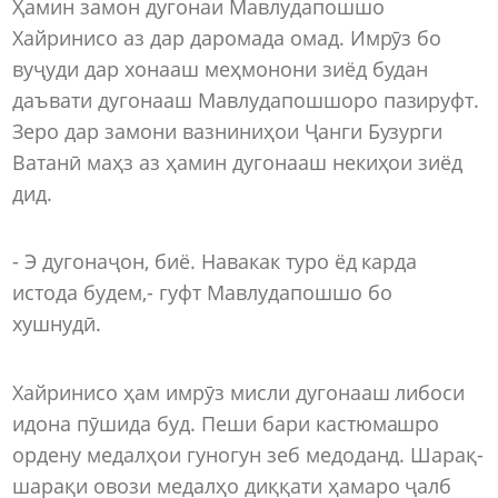
Ҳамин замон дугонаи Мавлудапошшо
Хайринисо аз дар даромада омад. Имрӯз бо
вуҷуди дар хонааш меҳмонони зиёд будан
даъвати дугонааш Мавлудапошшоро пазируфт.
Зеро дар замони вазниниҳои Ҷанги Бузурги
Ватанӣ маҳз аз ҳамин дугонааш некиҳои зиёд
дид.
- Э дугонаҷон, биё. Навакак туро ёд карда
истода будем,- гуфт Мавлудапошшо бо
хушнудӣ.
Хайринисо ҳам имрӯз мисли дугонааш либоси
идона пӯшида буд. Пеши бари кастюмашро
ордену медалҳои гуногун зеб медоданд. Шарақ-
шарақи овози медалҳо диққати ҳамаро ҷалб