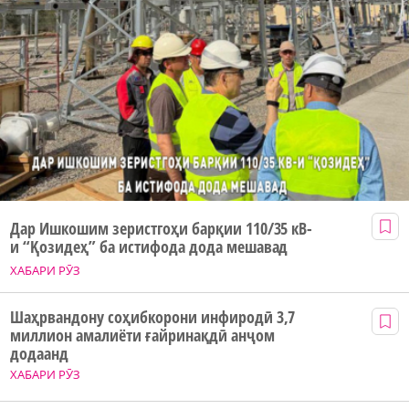
Дар Ишкошим зеристгоҳи барқии 110/35 кВ-
и “Қозидеҳ” ба истифода дода мешавад
ХАБАРИ РӮЗ
Шаҳрвандону соҳибкорони инфиродӣ 3,7
миллион амалиёти ғайринақдӣ анҷом
додаанд
ХАБАРИ РӮЗ