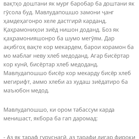
вақтҳо доштани як мурғ баробар ба доштани як
гӯсола буд. Мавлудапошшо замони ҷанг
ҳамдеҳагонро хеле дастгирӣ карданд.
Қаҳрамониҳои зиёд нишон доданд. Боз як
қаҳрамонияшонро ба шумо мегӯям. Дар
ақибгоҳ вақте кор мекардем, барои корамон ба
мо маблағ неву хлеб медоданд. Агар бисёртар
кор кунӣ, бисёртар хлеб медоданд.
Мавлудапошшо бисёр кор мекарду бисёр хлеб
мегирифт, аммо хлеби аз худаш зиёдатиро ба
маъюбон медод.
Мавлудапошшо, ки ором табассум карда
менишаст, якбора ба гап даромад:
- Аз як тараф гуруснагӣ, аз тарафи дигар фироқи