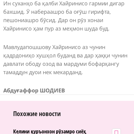
Ин суханҳо ба қалби Хайринисо гармии дигар
бахшид. Ӯ набераашро ба оғӯш гирифта,
пешониашро бӯсид. Дар он рӯз хонаи
Хайринисо ҳам пур аз меҳмон шуда буд.
Мавлудапошшову Хайринисо аз чунин
қадрдониҳо хушҳол буданд ва дар ҳаққи чунин
давлати ободу озод ва мардуми бофарҳангу
тамаддун дуои нек мекарданд.
Абдуғаффор Ш
ОДИЕВ
Похожие новости
Келини қуръонхон рӯзамро сиёҳ