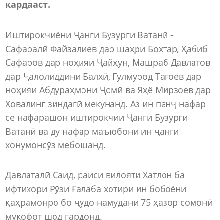
кардааст.
Иштирокчиёни Ҷанги Бузурги Ватанӣ -
Сафаралӣ Файзалиев дар шаҳри Бохтар, Ҳабиб
Сафаров дар ноҳияи Ҷайҳун, Машраб Давлатов
дар Ҷалолиддини Балхӣ, Гулмурод Тағоев дар
ноҳияи Абдураҳмони Ҷомӣ ва Яҳё Мирзоев дар
Ховалинг зиндагӣ мекунанд. Аз ин панҷ нафар
се нафарашон иштирокчии Ҷанги Бузурги
Ватанӣ ва ду нафар маъюбони ин ҷанги
хонумонсӯз мебошанд.
Давлаталӣ Саид, раиси вилояти Хатлон ба
ифтихори Рӯзи Ғалаба хотири ин бобоёни
қаҳрамонро бо ҷудо намудани 75 ҳазор сомонӣ
мукофот шод гардонд.