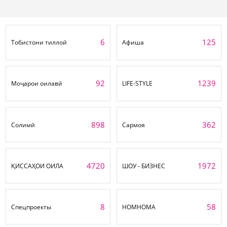
6
125
Тобистони тиллоӣ
Афиша
92
1239
Моҷарои оилавӣ
LIFE-STYLE
898
362
Солимӣ
Сармоя
4720
1972
ҚИССАҲОИ ОИЛА
ШОУ - БИЗНЕС
8
58
Спецпроекты
НОМНОМА