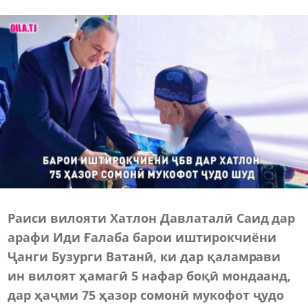
Раиси вилояти Хатлон Давлаталӣ Саид дар
арафи Иди Ғалаба барои иштирокчиёни
Ҷанги Бузурги Ватанӣ, ки дар қаламрави
ин вилоят ҳамагӣ 5 нафар боқӣ мондаанд,
дар ҳаҷми 75 ҳазор сомонӣ мукофот ҷудо