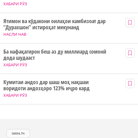
ХАБАРИ РӮЗ
Ятимон ва кӯдакони оилаҳои камбизоат дар
“Дурахшон” истироҳат мекунанд
НАСЛИ НАВ
Ба нафақагирон беш аз ду миллиард сомонӣ
дода шудааст
ХАБАРИ РӮЗ
Кумитаи андоз дар шаш моҳ нақшаи
воридоти андозҳоро 123% иҷро кард
ХАБАРИ РӮЗ
ОИЛА.ТЧ