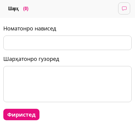
Шарҳ
(0)
номатонро нависед
шарҳатонро гузоред
фиристед