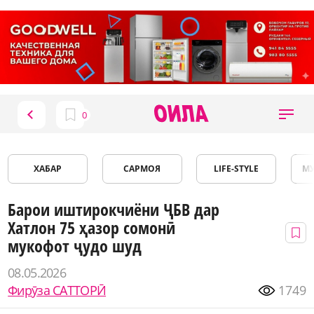
ХАБАР
САРМОЯ
LIFE-STYLE
М
Барои иштирокчиёни ҶБВ дар
Хатлон 75 ҳазор сомонӣ
мукофот ҷудо шуд
08.05.2026
Фирӯза САТТОРӢ
1749