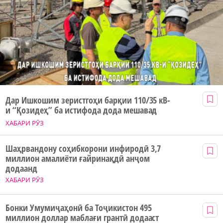
Дар Ишкошим зеристгоҳи барқии 110/35 кВ-
и “Қозидеҳ” ба истифода дода мешавад
ХАБАРИ РӮЗ
Шаҳрвандону соҳибкорони инфиродӣ 3,7
миллион амалиёти ғайринақдӣ анҷом
додаанд
ХАБАРИ РӮЗ
Бонки Умумиҷаҳонӣ ба Тоҷикистон 495
миллион доллар маблағи грантӣ додааст