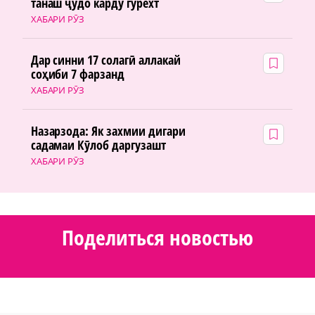
танаш ҷудо карду гурехт
ХАБАРИ РӮЗ
Дар синни 17 солагӣ аллакай
соҳиби 7 фарзанд
ХАБАРИ РӮЗ
Назарзода: Як захмии дигари
садамаи Кӯлоб даргузашт
ХАБАРИ РӮЗ
Поделиться новостью