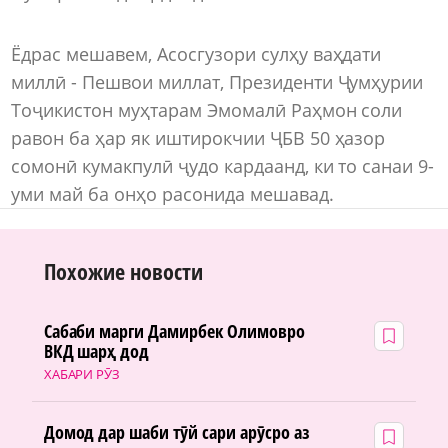
Ёдрас мешавем, Асосгузори сулҳу ваҳдати
миллӣ - Пешвои миллат, Президенти Ҷумҳурии
Тоҷикистон муҳтарам Эмомалӣ Раҳмон соли
равон ба ҳар як иштирокчии ҶБВ 50 ҳазор
сомонӣ кумакпулӣ ҷудо кардаанд, ки то санаи 9-
уми май ба онҳо расонида мешавад.
Похожие новости
Сабаби марги Дамирбек Олимовро
ВКД шарҳ дод
ХАБАРИ РӮЗ
Домод дар шаби тӯй сари арӯсро аз