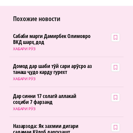
Похожие новости
Сабаби марги Дамирбек Олимовро
ВКД шарҳ дод
ХАБАРИ РӮЗ
Домод дар шаби тӯй сари арӯсро аз
танаш ҷудо карду гурехт
ХАБАРИ РӮЗ
Дар синни 17 солагӣ аллакай
соҳиби 7 фарзанд
ХАБАРИ РӮЗ
Назарзода: Як захмии дигари
садамаи Кӯлоб даргузашт