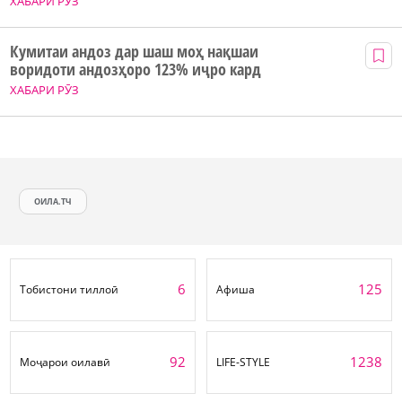
ХАБАРИ РӮЗ
Кумитаи андоз дар шаш моҳ нақшаи
воридоти андозҳоро 123% иҷро кард
ХАБАРИ РӮЗ
ОИЛА.ТЧ
6
125
Тобистони тиллоӣ
Афиша
92
1238
Моҷарои оилавӣ
LIFE-STYLE