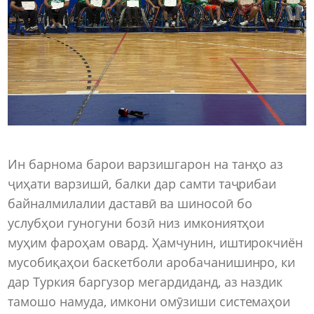
Ин барнома барои варзишгарон на танҳо аз
ҷиҳати варзишӣ, балки дар самти таҷрибаи
байналмилалии даставӣ ва шиносоӣ бо
услубҳои гуногуни бозӣ низ имкониятҳои
муҳим фароҳам овард. Ҳамчунин, иштирокчиён
мусобиқаҳои баскетболи аробачанишинро, ки
дар Туркия баргузор мегардиданд, аз наздик
тамошо намуда, имкони омӯзиши системаҳои