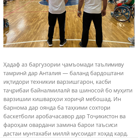
Ҳадаф аз баргузории ҷамъомади таълимиву
тамринӣ дар Анталия — баланд бардоштани
иқтидори техникии варзишгарон, касби
таҷрибаи байналмилалӣ ва шиносоӣ бо муҳити
варзишии кишварҳои хориҷӣ мебошад. Ин
барнома дар оянда ба таҳкими сохтори
баскетболи аробачасавор дар Тоҷикистон ва
фароҳам овардани замина барои таъсиси
дастаи мунтахаби миллӣ мусоидат хоҳад кард.