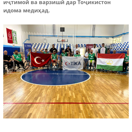
иҷтимоӣ ва варзишӣ дар Тоҷикистон
идома медиҳад.