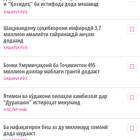
и “Қозидеҳ” ба истифода дода мешавад
ХАБАРИ РӮЗ
Шаҳрвандону соҳибкорони инфиродӣ 3,7
миллион амалиёти ғайринақдӣ анҷом
додаанд
ХАБАРИ РӮЗ
Бонки Умумиҷаҳонӣ ба Тоҷикистон 495
миллион доллар маблағи грантӣ додааст
ХАБАРИ РӮЗ
Ятимон ва кӯдакони оилаҳои камбизоат дар
“Дурахшон” истироҳат мекунанд
НАСЛИ НАВ
Ба нафақагирон беш аз ду миллиард сомонӣ
дода шудааст