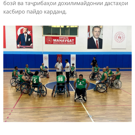
бозӣ ва таҷрибаҳои дохилимайдонии дастаҳои
касбиро пайдо карданд.