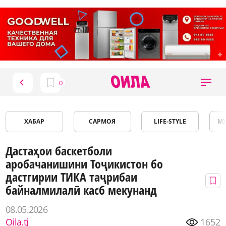
ХАБАР
САРМОЯ
LIFE-STYLE
М
Дастаҳои баскетболи
аробачанишини Тоҷикистон бо
дастгирии ТИКА таҷрибаи
байналмилалӣ касб мекунанд
08.05.2026
Oila.tj
1652