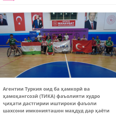
Агентии Туркия оид ба ҳамкорӣ ва
ҳамоҳангсозӣ (ТИКА) фаъолияти худро
ҷиҳати дастгирии иштироки фаъоли
шахсони имконияташон маҳдуд дар ҳаёти