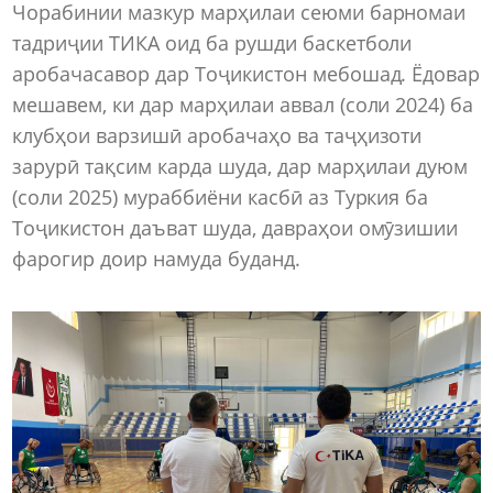
Чорабинии мазкур марҳилаи сеюми барномаи
тадриҷии ТИКА оид ба рушди баскетболи
аробачасавор дар Тоҷикистон мебошад. Ёдовар
мешавем, ки дар марҳилаи аввал (соли 2024) ба
клубҳои варзишӣ аробачаҳо ва таҷҳизоти
зарурӣ тақсим карда шуда, дар марҳилаи дуюм
(соли 2025) мураббиёни касбӣ аз Туркия ба
Тоҷикистон даъват шуда, давраҳои омӯзишии
фарогир доир намуда буданд.