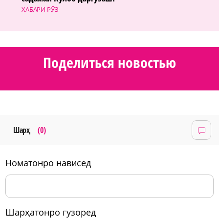
ХАБАРИ РӮЗ
Поделиться новостью
Шарҳ
(0)
номатонро нависед
шарҳатонро гузоред