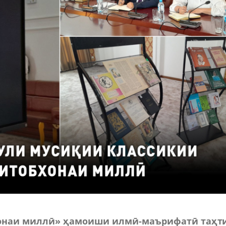
хонаи миллӣ» ҳамоиши илмӣ-маърифатӣ таҳт