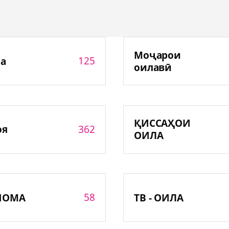
Моҷарои
125
а
оилавӣ
ҚИССАҲОИ
362
оя
ОИЛА
58
НОМА
ТВ - ОИЛА