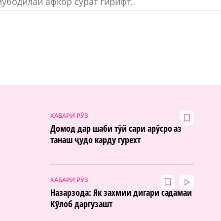
убодилаи афкор сурат гирифт.
ХАБАРИ РӮЗ
Домод дар шаби тӯй сари арӯсро аз
танаш ҷудо карду гурехт
ХАБАРИ РӮЗ
Назарзода: Як захмии дигари садамаи
Кӯлоб даргузашт