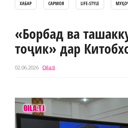
ХАБАР
САРМОЯ
LIFE-STYLE
МУҲО
«Борбад ва ташакк
тоҷик» дар Китобх
02.06.2026
Oila.tj