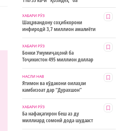
110/35 кВ-и “Қозидеҳ” ба
истифода дода мешавад
ХАБАРИ РӮЗ
Шаҳрвандону соҳибкорони
инфиродӣ 3,7 миллион амалиёти
ғайринақдӣ анҷом додаанд
ХАБАРИ РӮЗ
Бонки Умумиҷаҳонӣ ба
Тоҷикистон 495 миллион доллар
маблағи грантӣ додааст
НАСЛИ НАВ
Ятимон ва кӯдакони оилаҳои
камбизоат дар “Дурахшон”
истироҳат мекунанд
ХАБАРИ РӮЗ
Ба нафақагирон беш аз ду
миллиард сомонӣ дода шудааст