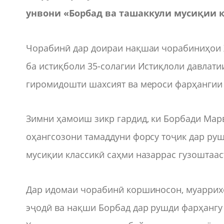
унвони «Борбад ва ташаккули мусиқии к
Чорабинӣ дар доираи нақшаи чорабиниҳои Ҳ
ба истиқболи 35-солагии Истиқлоли давлати
гиромидошти шахсият ва мероси фарҳангии
Зимни ҳамоиш зикр гардид, ки Борбади Марв
оҳангсозони тамаддуни форсу тоҷик дар руш
мусиқии классикӣ саҳми назаррас гузоштаас
Дар идомаи чорабинӣ коршиносон, муаррихо
эҷодӣ ва нақши Борбад дар рушди фарҳангу