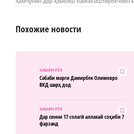
Ҳамчунин дар ҳамоиш байни иштирокчиён м
Похожие новости
ХАБАРИ РӮЗ
Сабаби марги Дамирбек Олимовро
ВКД шарҳ дод
ХАБАРИ РӮЗ
Дар синни 17 солагӣ аллакай соҳиби 7
фарзанд