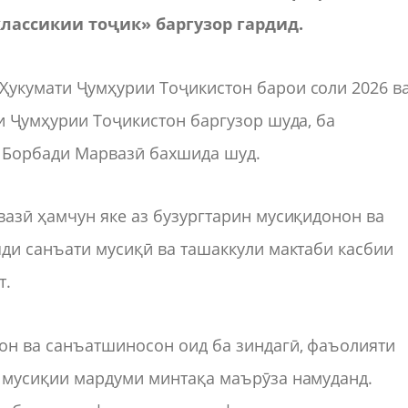
лассикии тоҷик» баргузор гардид.
укумати Ҷумҳурии Тоҷикистон барои соли 2026 в
и Ҷумҳурии Тоҷикистон баргузор шуда, ба
 Борбади Марвазӣ бахшида шуд.
азӣ ҳамчун яке аз бузургтарин мусиқидонон ва
ди санъати мусиқӣ ва ташаккули мактаби касбии
т.
н ва санъатшиносон оид ба зиндагӣ, фаъолияти
 мусиқии мардуми минтақа маърӯза намуданд.