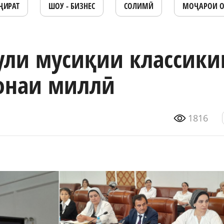
ҶИРАТ
ШОУ - БИЗНЕС
СОЛИМӢ
МОҶАРОИ 
ули мусиқии классики
онаи миллӣ
1816