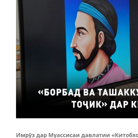
Имрӯз дар Муассисаи давлатии «Китоб