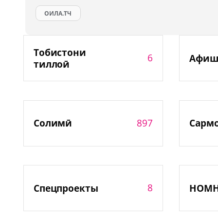
ОИЛА.ТЧ
Тобистони
6
Афиш
тиллоӣ
897
Солимӣ
Сарм
8
Спецпроекты
НОМ