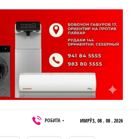
РОБИТА
ИМРӮЗ,
08 . 08 . 2026
▼