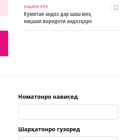
ХАБАРИ РӮЗ
Кумитаи андоз дар шаш моҳ
нақшаи воридоти андозҳоро
123% иҷро кард
номатонро нависед
шарҳатонро гузоред