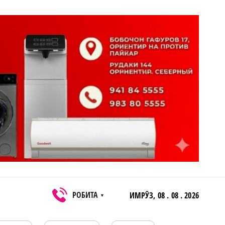
РОБИТА
ИМРӮЗ,
08 . 08 . 2026
▼