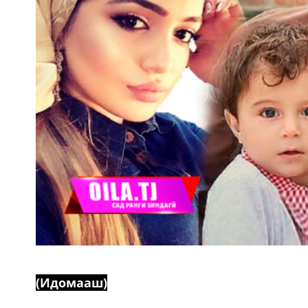
(Идомааш)