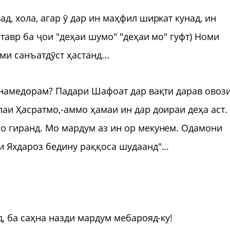
д, хола, агар ӯ дар ин маҳфил ширкат кунад, ин
 тавр ба ҷои "деҳаи шумо" "деҳаи мо" гуфт) Номи
и санъатдӯст ҳастанд...
т намедорам? Падари Шафоат дар вақти дарав овоз
аи Ҳасратмо,-аммо ҳамаи ин дар доираи деҳа аст.
о гиранд. Мо мардум аз ин ор мекунем. Одамони
 Яхдароз бедину раққоса шудаанд"...
д, ба саҳна назди мардум мебарояд-ку!