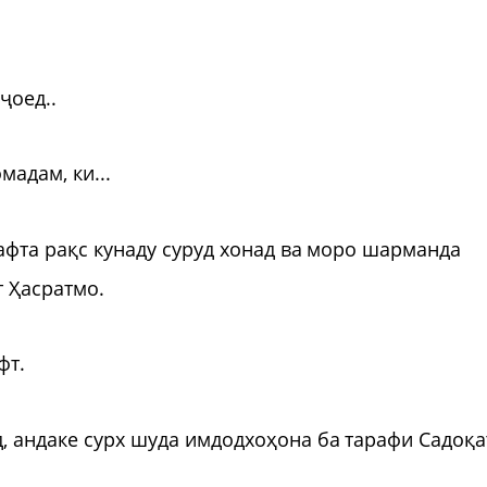
ҷоед..
мадам, ки...
рафта рақс кунаду суруд хонад ва моро шарманда
т Ҳасратмо.
фт.
, андаке сурх шуда имдодхоҳона ба тарафи Садоқа