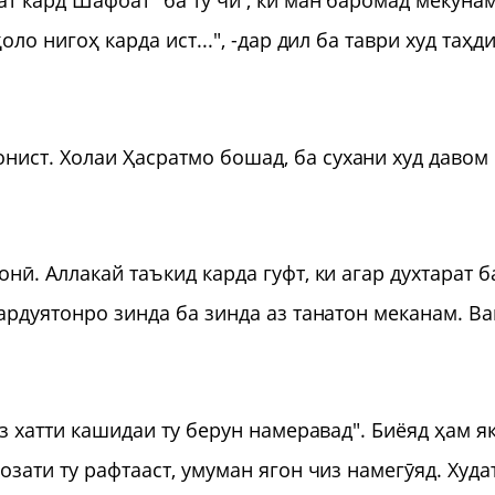
т кард Шафоат "ба ту чӣ , ки ман баромад мекунам
оло нигоҳ карда ист...", -дар дил ба таври худ таҳд
ист. Холаи Ҳасратмо бошад, ба сухани худ давом
нӣ. Аллакай таъкид карда гуфт, ки агар духтарат б
ҳардуятонро зинда ба зинда аз танатон меканам. Ва
аз хатти кашидаи ту берун намеравад". Биёяд ҳам я
озати ту рафтааст, умуман ягон чиз намегӯяд. Худа