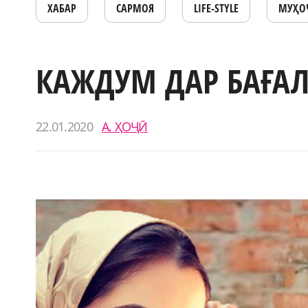
ХАБАР
САРМОЯ
LIFE-STYLE
МУҲО
КАЖДУМ ДАР БАҒАЛ
22.01.2020
А. ҲОҶӢ