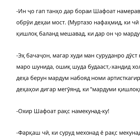
-Ин ҷо гап танҳо дар бораи Шафоат намерава
обрӯи деҳаи мост. (Муртазо нафаҳмид, ки чӣ
қишлоқ баланд мешавад, ки дар он ҷо мардум
-Эҳ бачаҷон, магар худи ман суруданро дӯс
маро шунида, ошиқ шуда будааст,-хандид хол
деҳа берун мардум набояд номи артисткагир
деҳаҳои дигар мегӯянд, ки "мардуми қишлоқи
-Охир Шафоат рақс намекунад-ку!
-Фарқаш чӣ, ки суруд мехонад ё рақс мекуна