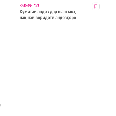
ХАБАРИ РӮЗ
Кумитаи андоз дар шаш моҳ
нақшаи воридоти андозҳоро
123% иҷро кард
т