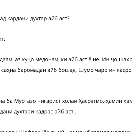
ад кардани духтар айб аст?
фт:
аам, аз куҷо медонам, ки айб аст ё не. Ин ҷо шаҳ
ба саҳна баромадан айб бошад. Шумо чаро ин касро
на ба Муртазо нигарист холаи Ҳасратмо,-ҳамин ҳа
ани духтари қадрас айб аст...