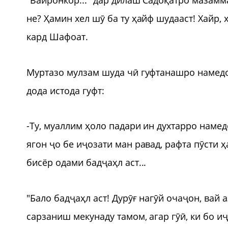
"Вайронкор..." дар дилаш Садоқатро мазамма
не? Ҳамин хел шӯ ба ту ҳайф шудааст! Хайр, ҳ
кард Шафоат.
Муртазо мулзам шуда чӣ гуфтанашро намедон
дода истода гуфт:
-Ту, муаллим ҳоло падари ин духтарро намедо
ягон ҷо бе иҷозати ман равад, рафта пӯсти 
бисёр одами бадҷаҳл аст...
"Бало бадҷаҳл аст! Дурӯғ нагӯй очаҷон, вай 
сарзаниш мекунаду тамом, агар гӯӣ, ки бо иҷ