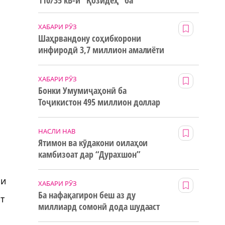
110/35 кВ-и “Қозидеҳ” ба
истифода дода мешавад
ХАБАРИ РӮЗ
Шаҳрвандону соҳибкорони
инфиродӣ 3,7 миллион амалиёти
ғайринақдӣ анҷом додаанд
ХАБАРИ РӮЗ
Бонки Умумиҷаҳонӣ ба
Тоҷикистон 495 миллион доллар
маблағи грантӣ додааст
НАСЛИ НАВ
Ятимон ва кӯдакони оилаҳои
камбизоат дар “Дурахшон”
истироҳат мекунанд
аи
ХАБАРИ РӮЗ
Ба нафақагирон беш аз ду
т
миллиард сомонӣ дода шудааст