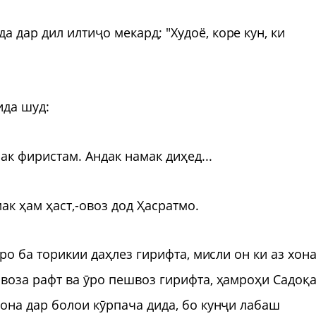
дар дил илтиҷо мекард; "Худоё, коре кун, ки
ида шуд:
ак фиристам. Андак намак диҳед...
к ҳам ҳаст,-овоз дод Ҳасратмо.
ро ба торикии даҳлез гирифта, мисли он ки аз хон
воза рафт ва ӯро пешвоз гирифта, ҳамроҳи Садоқа
она дар болои кӯрпача дида, бо кунҷи лабаш