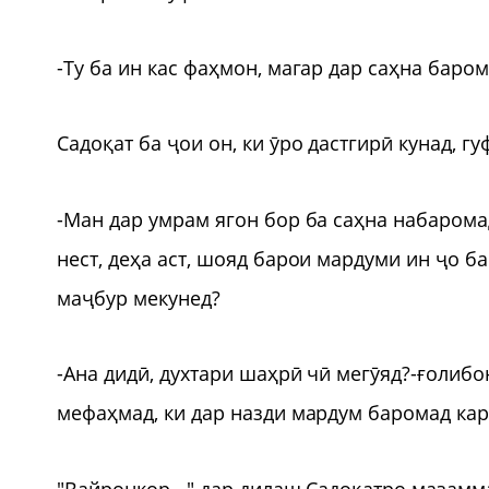
-Ту ба ин кас фаҳмон, магар дар саҳна баром
Садоқат ба ҷои он, ки ӯро дастгирӣ кунад, гу
-Ман дар умрам ягон бор ба саҳна набаромад
нест, деҳа аст, шояд барои мардуми ин ҷо 
маҷбур мекунед?
-Ана дидӣ, духтари шаҳрӣ чӣ мегӯяд?-ғолибо
мефаҳмад, ки дар назди мардум баромад кард