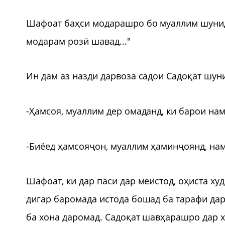
Шафоат баҳси модарашро бо муаллим шунида 
модарам розӣ шавад..."
Ин дам аз назди дарвоза садои Садоқат шун
-Ҳамсоя, муаллим дер омаданд, ки барои нам
-Биёед ҳамсояҷон, муаллим ҳаминҷоянд, нама
Шафоат, ки дар паси дар меистод, оҳиста худ
дигар баромада истода бошад ба тарафи дар
ба хона даромад. Садоқат шавҳарашро дар х