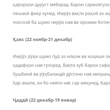
қарорҳои дуруст мебарад. Барои сармоягузо
пешакӣ фикр кунед. Имрӯз вақти раҳоӣ аз а
поксозӣ ба шумо нерӯи нав ва оромии ботин
Қавс (22 ноябр-21 декабр)
Имрӯз рӯҳи шумо пур аз илҳом ва хоҳиши о
ҳадафҳои нав гузоред. Вақти хуб барои саф
Хушбинӣ ва рӯҳбаландӣ дӯстони нав меоранд
Ҳар амале, ки бо нияти нек сар мекунед, бар
Ҷаддӣ (22 декабр-19 январ)