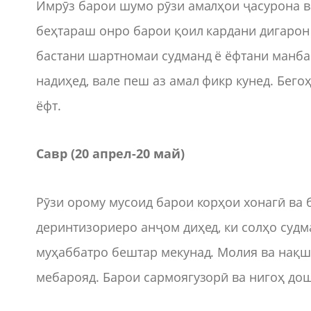
Имрӯз барои шумо рӯзи амалҳои ҷасурона ва
беҳтараш онро барои қоил кардани дигарон 
бастани шартномаи судманд ё ёфтани манба
надиҳед, вале пеш аз амал фикр кунед. Бего
ёфт.
Савр (20 апрел-20 май)
Рӯзи орому мусоид барои корҳои хонагӣ ва 
деринтизориеро анҷом диҳед, ки солҳо судм
муҳаббатро бештар мекунад. Молия ва нақш
мебарояд. Барои сармоягузорӣ ва нигоҳ дош