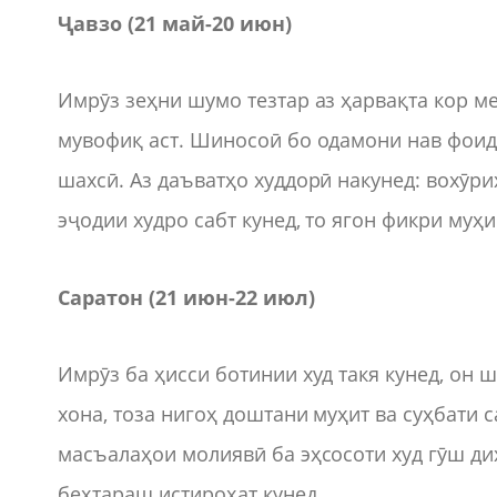
Ҷавзо (21 май-20 июн)
Имрӯз зеҳни шумо тезтар аз ҳарвақта кор м
мувофиқ аст. Шиносоӣ бо одамони нав фоид
шахсӣ. Аз даъватҳо худдорӣ накунед: вохӯр
эҷодии худро сабт кунед, то ягон фикри муҳи
Саратон (21 июн-22 июл)
Имрӯз ба ҳисси ботинии худ такя кунед, он 
хона, тоза нигоҳ доштани муҳит ва суҳбати 
масъалаҳои молиявӣ ба эҳсосоти худ гӯш ди
беҳтараш истироҳат кунед.