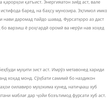
 қарорҳои қатъист. Энергияатон зиёд аст, вале
истифода баред, на баҳсу мунозира. Эҳтимол имк
и нави даромад пайдо шавад. Фурсатҳоро аз даст
ҳ бо варзиш ё роҳгардӣ оромӣ ва нерӯи нав хоҳед
беҳбуди муҳити зист аст. Имрӯз метавонед хариди
анд хоҳад монд. Сӯҳбати самимӣ бо наздикон
аҳои оилавиро муҳокима кунед, натиҷааш хуб
тани маблағ дар ҷойи боэътимод фурсати хуб аст.