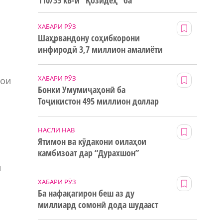
110/35 кВ-и “Қозидеҳ” ба
истифода дода мешавад
ХАБАРИ РӮЗ
Шаҳрвандону соҳибкорони
инфиродӣ 3,7 миллион амалиёти
ғайринақдӣ анҷом додаанд
ХАБАРИ РӮЗ
ҳои
Бонки Умумиҷаҳонӣ ба
Тоҷикистон 495 миллион доллар
маблағи грантӣ додааст
НАСЛИ НАВ
Ятимон ва кӯдакони оилаҳои
камбизоат дар “Дурахшон”
истироҳат мекунанд
и
ХАБАРИ РӮЗ
Ба нафақагирон беш аз ду
миллиард сомонӣ дода шудааст