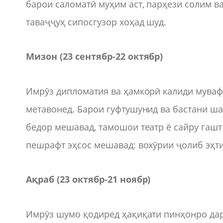
барои саломатӣ муҳим аст, парҳези солим в
таваҷҷуҳ сипосгузор хоҳад шуд.
Мизон (23 сентябр-22 октябр)
Имрӯз дипломатия ва ҳамкорӣ калиди муваф
метавонед. Барои гуфтушунид ва бастани ша
бедор мешавад, тамошои театр ё сайру гашт
пешрафт эҳсос мешавад: вохӯрии ҷолиб эҳт
Ақраб (23 октябр-21 ноябр)
Имрӯз шумо қодиред ҳақиқати пинҳонро дар