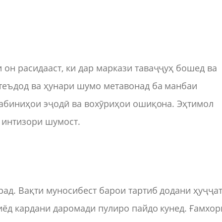
он расидааст, ки дар маркази таваҷҷуҳ бошед ва
стеъдод ва ҳунари шумо метавонад ба манбаи
рабиниҳои эҷодӣ ва вохӯриҳои ошиқона. Эҳтимол
 интизори шумост.
рад. Вақти муносибест барои тартиб додани ҳуҷҷа
зиёд кардани даромади пулиро пайдо кунед. Ғамхор