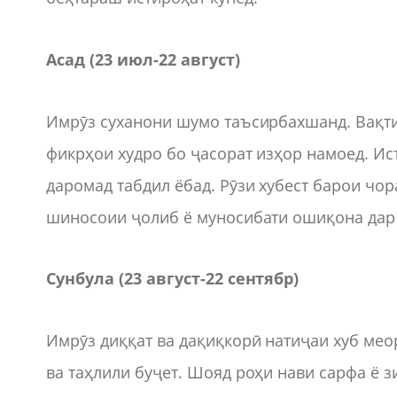
Асад (23 июл-22 август)
Имрӯз суханони шумо таъсирбахшанд. Вақти 
фикрҳои худро бо ҷасорат изҳор намоед. И
даромад табдил ёбад. Рӯзи хубест барои чо
шиносоии ҷолиб ё муносибати ошиқона дар
Сунбула (23 август-22 сентябр)
Имрӯз диққат ва дақиқкорӣ натиҷаи хуб мео
ва таҳлили буҷет. Шояд роҳи нави сарфа ё 