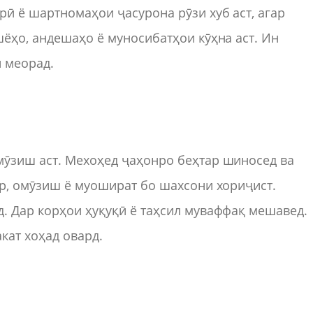
рӣ ё шартномаҳои ҷасурона рӯзи хуб аст, агар
шёҳо, андешаҳо ё муносибатҳои кӯҳна аст. Ин
 меорад.
мӯзиш аст. Мехоҳед ҷаҳонро беҳтар шиносед ва
ар, омӯзиш ё муошират бо шахсони хориҷист.
. Дар корҳои ҳуқуқӣ ё таҳсил муваффақ мешавед.
акат хоҳад овард.