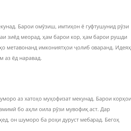
екунад. Барои омӯзиш, имтиҳон ё гуфтушунид рӯзи
аи зиёд меорад, ҳам барои кор, ҳам барои рушди
иҳо метавонанд имкониятҳои ҷолиб оваранд. Идея
м аз ёд наравад.
шуморо аз хатоҳо муҳофизат мекунад. Барои корҳо
самимӣ бо аҳли оила рӯзи мувофиқ аст. Дар
ҳед, он шуморо ба роҳи дуруст мебарад. Бегоҳ