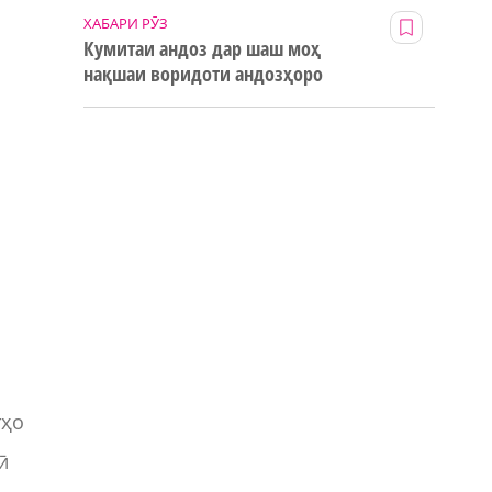
ХАБАРИ РӮЗ
Кумитаи андоз дар шаш моҳ
нақшаи воридоти андозҳоро
123% иҷро кард
тҳо
ӣ