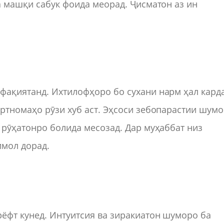
а машқи сабук фоида меорад. Ҷисматон аз ин
фақиятанд. Ихтилофҳоро бо сухани нарм ҳал кард
ртномаҳо рӯзи хуб аст. Эҳсоси зебопарастии шумо
 рӯҳатонро болида месозад. Дар муҳаббат низ
имол дорад.
ёфт кунед. Интуитсия ва зиракиатон шуморо ба