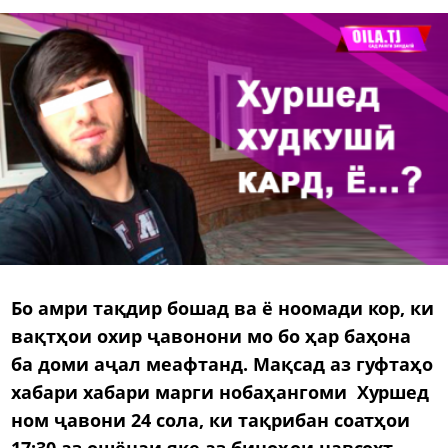
Бо амри тақдир бошад ва ё ноомади кор, ки
вақтҳои охир ҷавонони мо бо ҳар баҳона
ба доми аҷал меафтанд. Мақсад аз гуфтаҳо
хабари хабари марги нобаҳангоми Хуршед
ном ҷавони 24 сола, ки тақрибан соатҳои
17:30 аз ошёнаи яке аз биноҳои навсохт