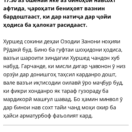
афтида, ҷароҳати бениҳоят вазнин
бардоштааст, ки дар натиҷа дар ҷойи
ҳодиса ба ҳалокат расидааст.
Хуршед сокини деҳаи Озодии Занони ноҳияи
Рӯдакӣ буд. Бино ба гуфтаи шоҳидони ҳодиса,
вазъи шароити зиндагии Хуршед чандон хуб
набуд. Гарчанде, ки мисли дигар ҷавонон ӯ низ
орзӯи дар донишгоҳ таҳсил карданро дошт,
вале вазъи иқтисодии оилавӣ ӯро маҷбур буд,
ки фикри хонданро як тараф гузораду ба
мардикорӣ машғул шавад. Бо ҳамин минвол ӯ
дар бинои нав сохт тайи чанд моҳи охир ба
ҳайси арматурбоф фаъолият кард.