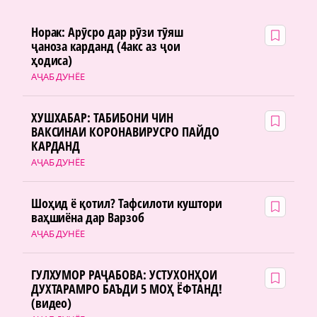
Норак: Арӯсро дар рӯзи тӯяш
ҷаноза карданд (4акс аз ҷои
ҳодиса)
АҶАБ ДУНЁЕ
ХУШХАБАР: ТАБИБОНИ ЧИН
ВАКСИНАИ КОРОНАВИРУСРО ПАЙДО
КАРДАНД
АҶАБ ДУНЁЕ
Шоҳид ё қотил? Тафсилоти куштори
ваҳшиёна дар Варзоб
АҶАБ ДУНЁЕ
ГУЛХУМОР РАҶАБОВА: УСТУХОНҲОИ
ДУХТАРАМРО БАЪДИ 5 МОҲ ЁФТАНД!
(видео)