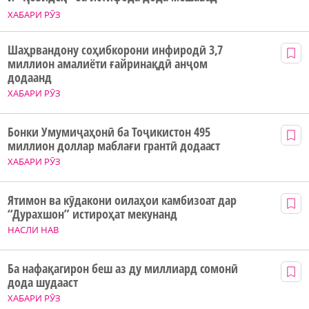
ХАБАРИ РӮЗ
Шаҳрвандону соҳибкорони инфиродӣ 3,7
миллион амалиёти ғайринақдӣ анҷом
додаанд
ХАБАРИ РӮЗ
Бонки Умумиҷаҳонӣ ба Тоҷикистон 495
миллион доллар маблағи грантӣ додааст
ХАБАРИ РӮЗ
Ятимон ва кӯдакони оилаҳои камбизоат дар
“Дурахшон” истироҳат мекунанд
НАСЛИ НАВ
Ба нафақагирон беш аз ду миллиард сомонӣ
дода шудааст
ХАБАРИ РӮЗ