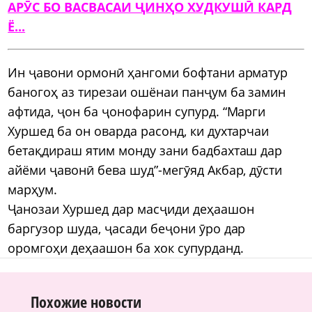
АРӮС БО ВАСВАСАИ ҶИНҲО ХУДКУШӢ КАРД
Ё...
Ин ҷавони ормонӣ ҳангоми бофтани арматур
баногоҳ аз тирезаи ошёнаи панҷум ба замин
афтида, ҷон ба ҷонофарин супурд. “Марги
Хуршед ба он оварда расонд, ки духтарчаи
бетақдираш ятим монду зани бадбахташ дар
айёми ҷавонӣ бева шуд”-мегӯяд Акбар, дӯсти
марҳум.
Ҷанозаи Хуршед дар масҷиди деҳаашон
баргузор шуда, ҷасади беҷони ӯро дар
оромгоҳи деҳаашон ба хок супурданд.
Похожие новости