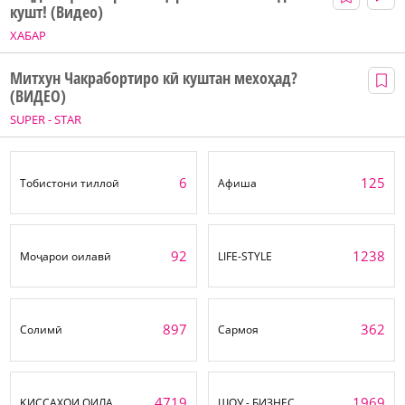
кушт! (Видео)
ХАБАР
Митхун Чакрабортиро кӣ куштан мехоҳад?
(ВИДЕО)
SUPER - STAR
6
125
Тобистони тиллоӣ
Афиша
92
1238
Моҷарои оилавӣ
LIFE-STYLE
897
362
Солимӣ
Сармоя
4719
1969
ҚИССАҲОИ ОИЛА
ШОУ - БИЗНЕС