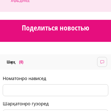
АҶАБ ДУНЁЕ
Поделиться новостью
Шарҳ
(0)
номатонро нависед
шарҳатонро гузоред