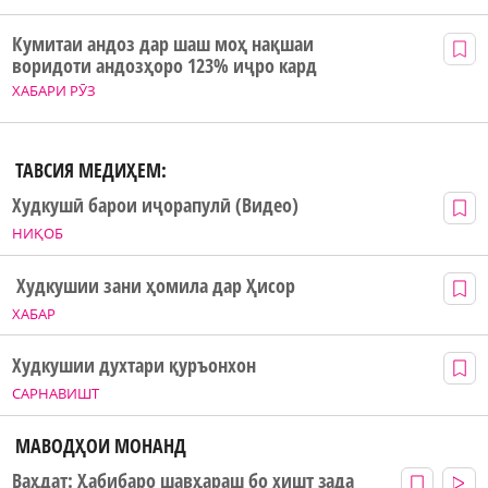
Кумитаи андоз дар шаш моҳ нақшаи
воридоти андозҳоро 123% иҷро кард
ХАБАРИ РӮЗ
ТАВСИЯ МЕДИҲЕМ:
Худкушӣ барои иҷорапулӣ (Видео)
НИҚОБ
Худкушии зани ҳомила дар Ҳисор
ХАБАР
Худкушии духтари қуръонхон
САРНАВИШТ
МАВОДҲОИ МОНАНД
Ваҳдат: Ҳабибаро шавҳараш бо хишт зада