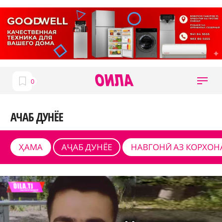
АЧАБ ДУНЁЕ
ҲАМА
АҶАБ ДУНЁЕ
НАВГОНӢ АЗ КОРХОН