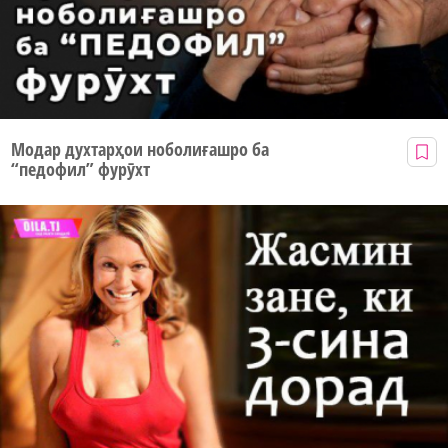
Модар духтарҳои ноболиғашро ба
“педофил” фурӯхт