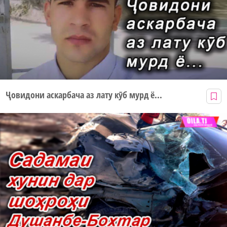
Ҷовидони аскарбача аз лату кӯб мурд ё...