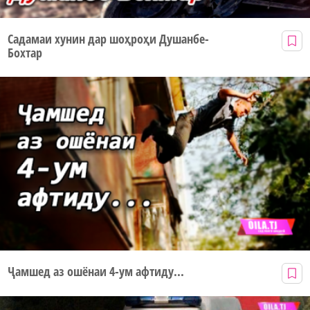
Садамаи хунин дар шоҳроҳи Душанбе-
Бохтар
Ҷамшед аз ошёнаи 4-ум афтиду...