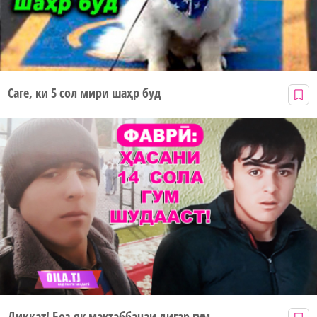
Саге, ки 5 сол мири шаҳр буд
Диққат! Боз як мактаббачаи дигар гум