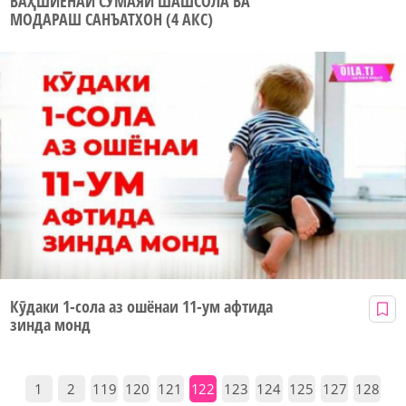
ВАҲШИЁНАИ СУМАЯИ ШАШСОЛА ВА
МОДАРАШ САНЪАТХОН (4 АКС)
Кӯдаки 1-сола аз ошёнаи 11-ум афтида
зинда монд
1
2
119
120
121
122
123
124
125
127
128