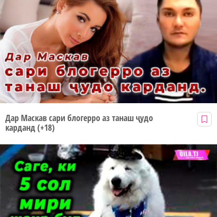
Дар Маскав сари блогерро аз танаш ҷудо
карданд (+18)