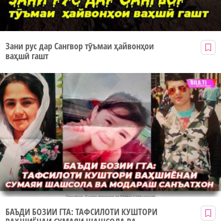
Зани рус дар Сангвор тӯъмаи ҳайвонҳои
ваҳшӣ гашт
БАЪДИ БОЗИИ ГТА: ТАФСИЛОТИ КУШТОРИ