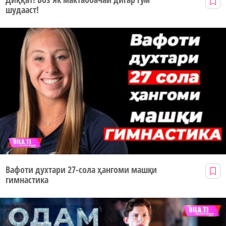
шудааст!
Вафоти духтари 27-сола ҳангоми машқи
гимнастика