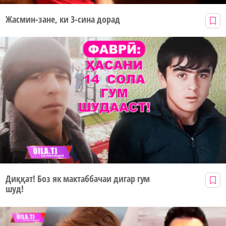
Жасмин-зане, ки 3-сина дорад
Диққат! Боз як мактаббачаи дигар гум
шуд!