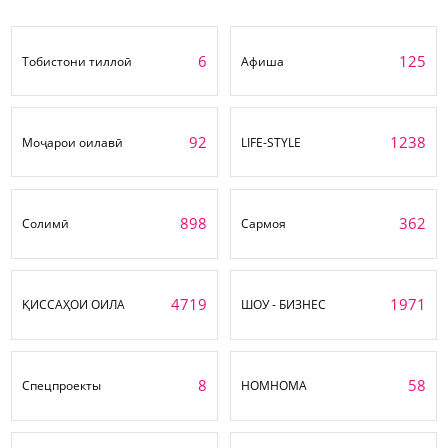
6
125
Тобистони тиллоӣ
Афиша
92
1238
Моҷарои оилавӣ
LIFE-STYLE
898
362
Солимӣ
Сармоя
4719
1971
ҚИССАҲОИ ОИЛА
ШОУ - БИЗНЕС
8
58
Спецпроекты
НОМНОМА