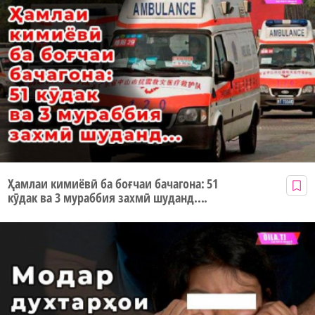
Ҳамлаи кимиёвӣ ба боғчаи бачагона: 51
кӯдак ва 3 мураббия захмӣ шуданд....