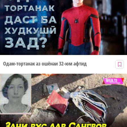
Одам-тортанак аз ошёнаи 32-юм афтид