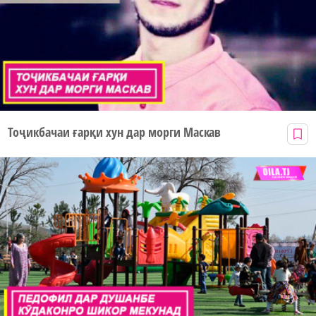
Тоҷикбачаи ғарқи хун дар морги Маскав