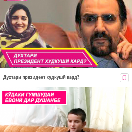
Духтари президент худкушӣ кард?