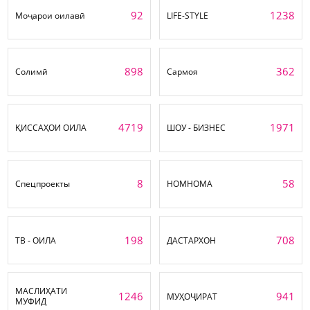
92
1238
Моҷарои оилавӣ
LIFE-STYLE
898
362
Солимӣ
Сармоя
4719
1971
ҚИССАҲОИ ОИЛА
ШОУ - БИЗНЕС
8
58
Спецпроекты
НОМНОМА
198
708
ТВ - ОИЛА
ДАСТАРХОН
МАСЛИҲАТИ
1246
941
МУҲОҶИРАТ
МУФИД