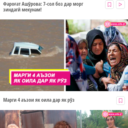
Фароғат Ашӯрова: 7-сол боз дар морг
зиндагӣ мекунам!
Марги 4 аъзои як оила дар як рӯз