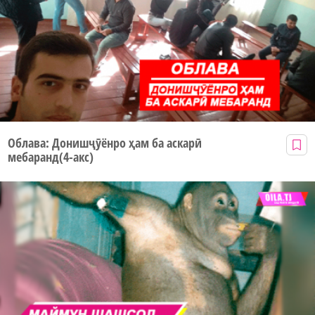
Облава: Донишҷӯёнро ҳам ба аскарӣ
мебаранд(4-акс)