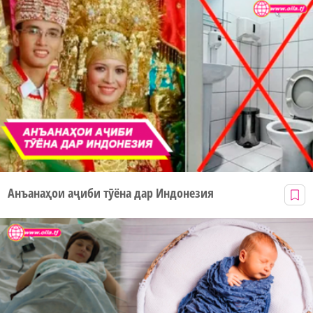
Анъанаҳои аҷиби тӯёна дар Индонезия