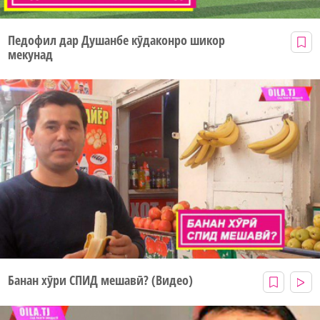
Педофил дар Душанбе кӯдаконро шикор
мекунад
Банан хӯри СПИД мешавӣ? (Видео)