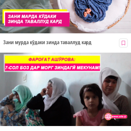
Зани мурда кӯдаки зинда таваллуд кард