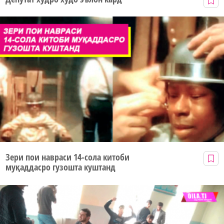
Зери пои навраси 14-сола китоби
муқаддасро гузошта куштанд