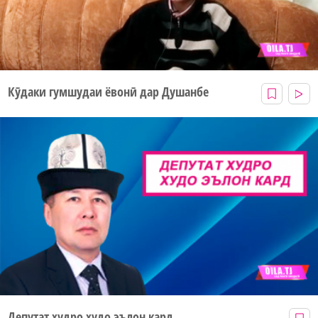
Кӯдаки гумшудаи ёвонӣ дар Душанбе
Депутат худро худо эълон кард