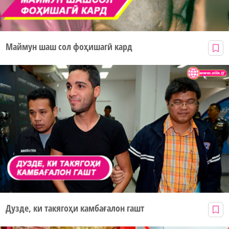
Маймун шаш сол фоҳишагӣ кард
Дузде, ки такягоҳи камбағалон гашт