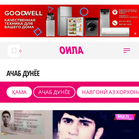
АЧАБ ДУНЁЕ
ҲАМА
АҶАБ ДУНЁЕ
НАВГОНӢ АЗ КОРХОН