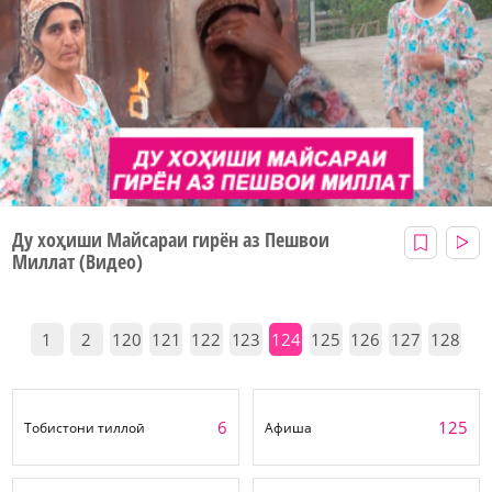
Ду хоҳиши Майсараи гирён аз Пешвои
Миллат (Видео)
1
2
120
121
122
123
124
125
126
127
128
6
125
Тобистони тиллоӣ
Афиша