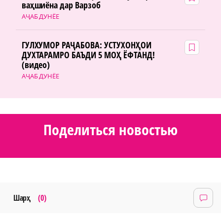
ваҳшиёна дар Варзоб
АҶАБ ДУНЁЕ
ГУЛХУМОР РАҶАБОВА: УСТУХОНҲОИ
ДУХТАРАМРО БАЪДИ 5 МОҲ ЁФТАНД!
(видео)
АҶАБ ДУНЁЕ
Поделиться новостью
Шарҳ
(0)