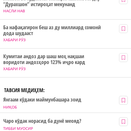
“Дурахшон” истироҳат мекунанд
НАСЛИ НАВ
Ба нафақагирон беш аз ду миллиард сомонӣ
дода шудааст
ХАБАРИ РӮЗ
Кумитаи андоз дар шаш моҳ нақшаи
воридоти андозҳоро 123% иҷро кард
ХАБАРИ РӮЗ
ТАВСИЯ МЕДИҲЕМ:
Янгаам кӯдаки маймунбашара зоид
НИҚОБ
Чаро кӯдак норасид ба дунё меояд?
ТИББИ МУОСИР