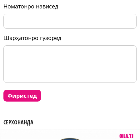
номатонро нависед
шарҳатонро гузоред
фиристед
СЕРХОНАНДА