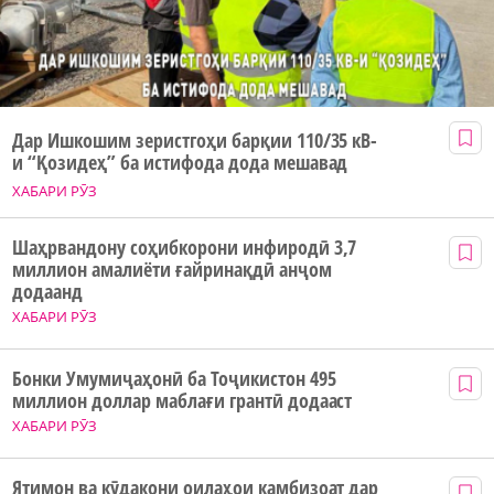
Дар Ишкошим зеристгоҳи барқии 110/35 кВ-
и “Қозидеҳ” ба истифода дода мешавад
ХАБАРИ РӮЗ
Шаҳрвандону соҳибкорони инфиродӣ 3,7
миллион амалиёти ғайринақдӣ анҷом
додаанд
ХАБАРИ РӮЗ
Бонки Умумиҷаҳонӣ ба Тоҷикистон 495
миллион доллар маблағи грантӣ додааст
ХАБАРИ РӮЗ
Ятимон ва кӯдакони оилаҳои камбизоат дар