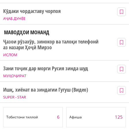
Кӯдаки чордаставу чорпоя
АҶАБ ДУНЁЕ
МАВОДҲОИ МОНАНД
Ҷазои рӯзахӯр, зинокор ва талоқи телефонӣ
аз назари Ҳоҷӣ Мирзо
ИСЛОМ
Зани тоҷик дар морги Русия зинда шуд
МУҲОҶИРАТ
Ишқ, хиёнат ва зиндагии Гугуш (Видео)
SUPER - STAR
6
125
Тобистони тиллоӣ
Афиша