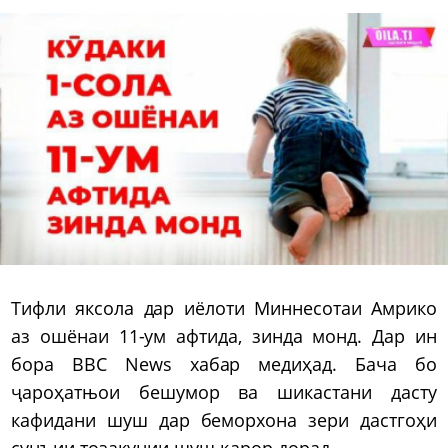
Тифли яксола дар иёлоти Миннесотаи Амрико
аз ошёнаи 11-ум афтида, зинда монд. Дар ин
бора BBC News хабар медиҳад. Бача бо
ҷароҳатњои бешумор ва шикастани дасту
кафидани шуш дар беморхона зери дастгоҳи
сунъии тозакунии шуш қарор дорад.