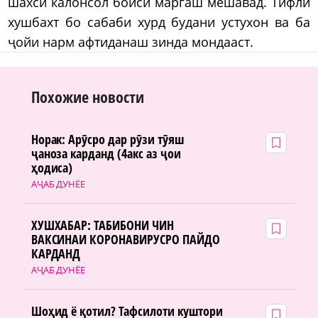
шахси калонсол боиси маргаш мешавад. Тифли
хушбахт бо сабаби хурд будани устухон ва ба
ҷойи нарм афтиданаш зинда мондааст.
Похожие новости
Норак: Арӯсро дар рӯзи тӯяш
ҷаноза карданд (4акс аз ҷои
ҳодиса)
АҶАБ ДУНЁЕ
ХУШХАБАР: ТАБИБОНИ ЧИН
ВАКСИНАИ КОРОНАВИРУСРО ПАЙДО
КАРДАНД
АҶАБ ДУНЁЕ
Шоҳид ё қотил? Тафсилоти куштори