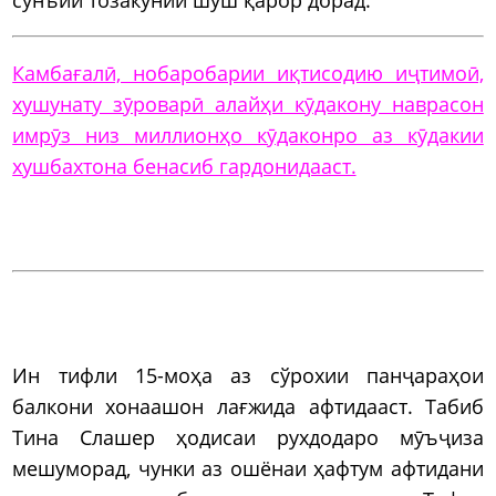
Камбағалӣ, нобаробарии иқтисодию иҷтимоӣ,
хушунату зӯроварӣ алайҳи кӯдакону наврасон
имрӯз низ миллионҳо кӯдаконро аз кӯдакии
хушбахтона бенасиб гардонидааст.
Ин тифли 15-моҳа аз сўрохии панҷараҳои
балкони хонаашон лағжида афтидааст. Табиб
Тина Слашер ҳодисаи рухдодаро мӯъҷиза
мешуморад, чунки аз ошёнаи ҳафтум афтидани