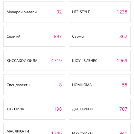
92
1238
Моҷарои оилавӣ
LIFE-STYLE
897
362
Солимӣ
Сармоя
4719
1969
ҚИССАҲОИ ОИЛА
ШОУ - БИЗНЕС
8
58
Спецпроекты
НОМНОМА
198
707
ТВ - ОИЛА
ДАСТАРХОН
МАСЛИҲАТИ
1246
941
МУҲОҶИРАТ