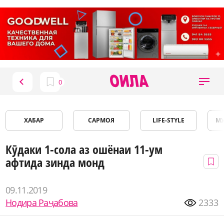
ХАБАР
САРМОЯ
LIFE-STYLE
М
Кӯдаки 1-сола аз ошёнаи 11-ум
афтида зинда монд
09.11.2019
Нодира Раҷабова
2333