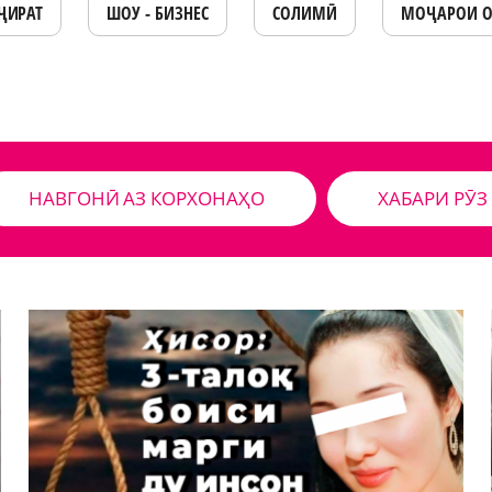
ҶИРАТ
ШОУ - БИЗНЕС
СОЛИМӢ
МОҶАРОИ 
НАВГОНӢ АЗ КОРХОНАҲО
ХАБАРИ РӮЗ