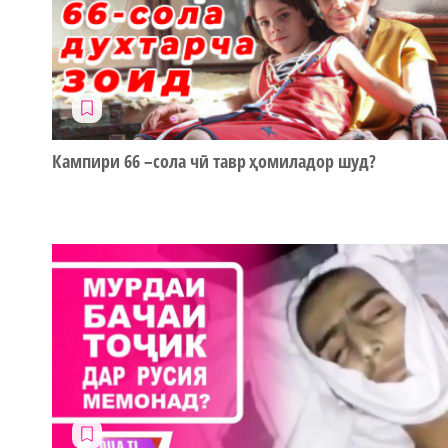
Кампири 66 –сола чӣ тавр ҳомиладор шуд?