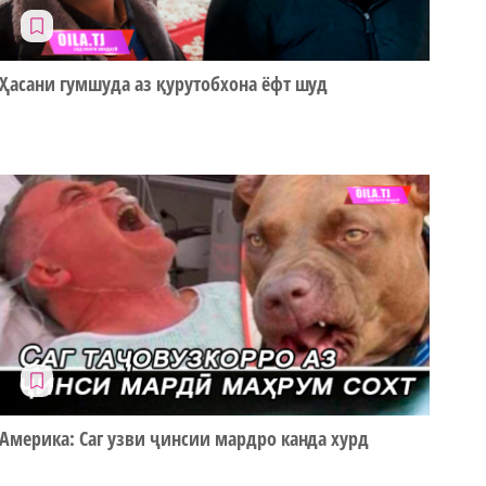
Ҳасани гумшуда аз қурутобхона ёфт шуд
Америка: Саг узви ҷинсии мардро канда хурд