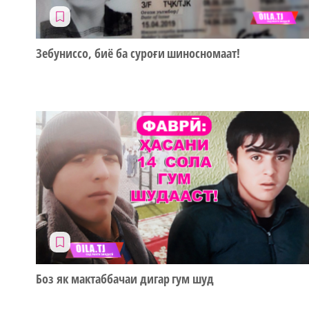
Зебуниссо, биё ба суроғи шиносномаат!
Боз як мактаббачаи дигар гум шуд