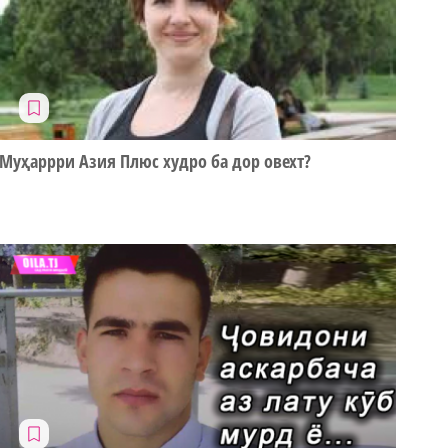
Муҳаррри Азия Плюс худро ба дор овехт?