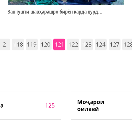
Зан гӯшти шавҳарашро бирён карда хӯрд...
2
118
119
120
121
122
123
124
127
12
Моҷарои
125
а
оилавӣ