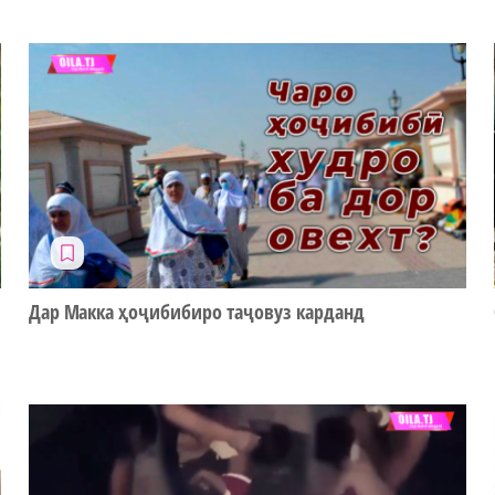
Дар Макка ҳоҷибибиро таҷовуз карданд