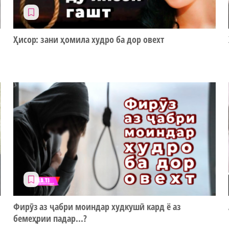
Ҳисор: зани ҳомила худро ба дор овехт
Фирӯз аз ҷабри моиндар худкушӣ кард ё аз
бемеҳрии падар...?