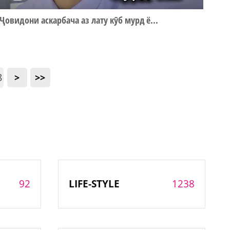
Ҷовидони аскарбача аз лату кӯб мурд ё...
8
>
>>
92
1238
LIFE-STYLE