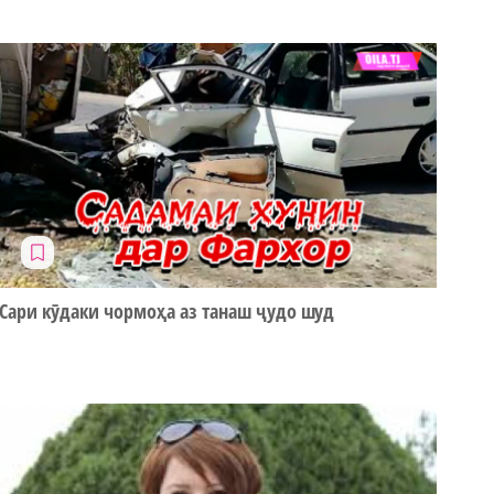
Сари кӯдаки чормоҳа аз танаш ҷудо шуд