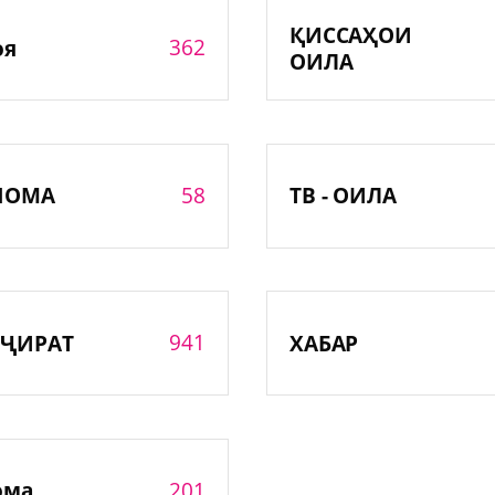
ҚИССАҲОИ
362
оя
ОИЛА
58
НОМА
ТВ - ОИЛА
941
ҶИРАТ
ХАБАР
201
ома