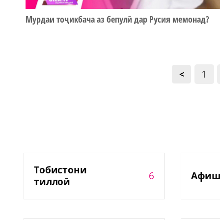
Мурдаи тоҷикбача аз бепулӣ дар Русия мемонад?
1
<
Тобистони
6
Афиш
тиллоӣ