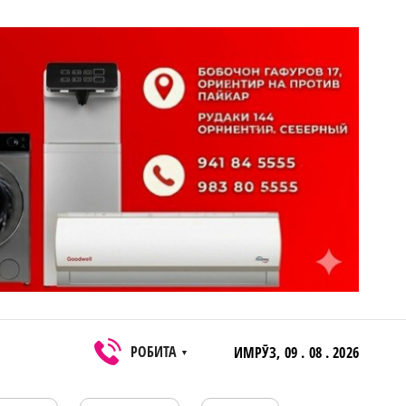
РОБИТА
ИМРӮЗ,
09 . 08 . 2026
▼