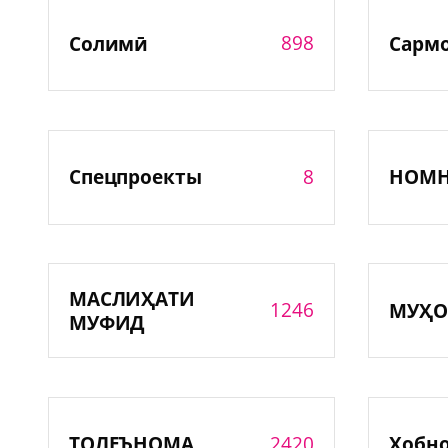
898
Солимӣ
Сарм
8
Спецпроекты
НОМ
МАСЛИҲАТИ
1246
МУҲО
МУФИД
2420
ТОЛЕЪНОМА
Хобн