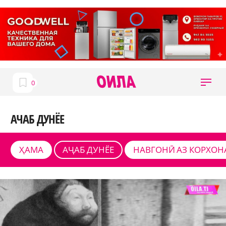
АЧАБ ДУНЁЕ
ҲАМА
АҶАБ ДУНЁЕ
НАВГОНӢ АЗ КОРХОН