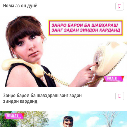
Нома аз он дунё
Занро барои ба шавҳараш занг задан
зиндон карданд