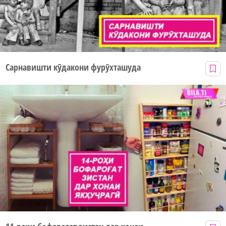
Сарнавишти кӯдакони фурӯхташуда