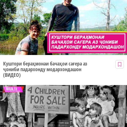
Куштори бераҳмонаи бачаҳои сағера аз
ҷониби падархонду модархондашон
(ВИДЕО)