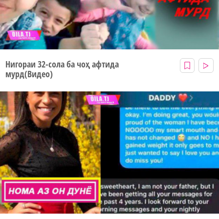
Нигораи 32-сола ба чоҳ афтида
мурд(Видео)