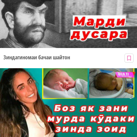
Зиндагиномаи бачаи шайтон