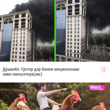
Душанбе: Сӯхтор дар бинои меҳмонхонаи
нави панҷситора(акс)