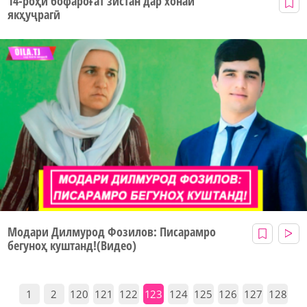
14-роҳи бофароғат зистан дар хонаи
якҳуҷрагӣ
Модари Дилмурод Фозилов: Писарамро
бегуноҳ куштанд!(Видео)
1
2
120
121
122
123
124
125
126
127
128