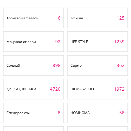
6
125
Тобистони тиллоӣ
Афиша
92
1239
Моҷарои оилавӣ
LIFE-STYLE
898
362
Солимӣ
Сармоя
4720
1972
ҚИССАҲОИ ОИЛА
ШОУ - БИЗНЕС
8
58
Спецпроекты
НОМНОМА