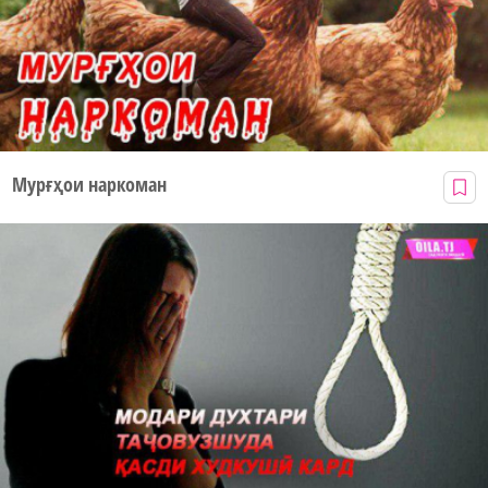
Мурғҳои наркоман