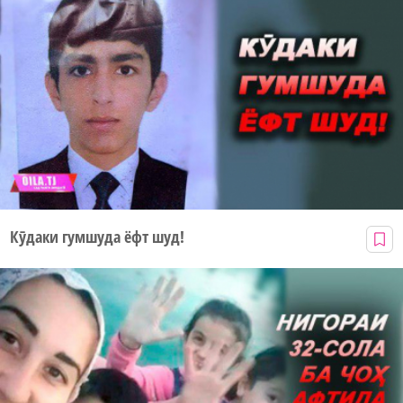
Кӯдаки гумшуда ёфт шуд!