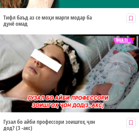
Тифл баъд аз се моҳи марги модар ба
дунё омад
Гузал бо айби профессори зоишгоҳ ҷон
дод? (3 -акс)