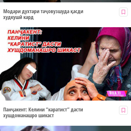
Модари духтари таҷовузшуда қасди
худкушӣ кард
Панҷакент: Келини “каратист” дасти
хушдоманашро шикаст