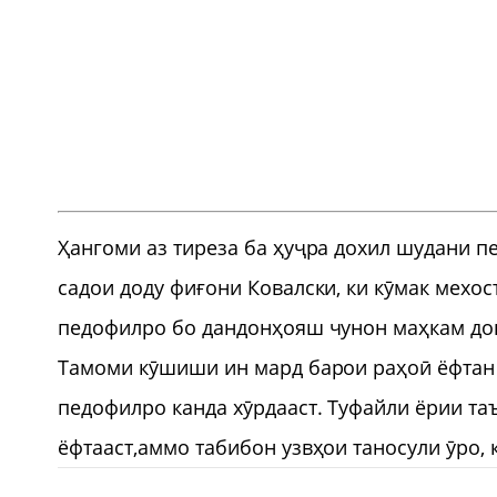
Ҳангоми аз тиреза ба ҳуҷра дохил шудани пе
садои доду фиғони Ковалски, ки кӯмак мехос
педофилро бо дандонҳояш чунон маҳкам дош
Тамоми кӯшиши ин мард барои раҳоӣ ёфтан а
педофилро канда хӯрдааст. Туфайли ёрии та
ёфтааст,аммо табибон узвҳои таносули ӯро, 