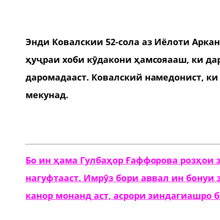
Энди Ковалскии 52-сола аз Иёлоти Аркан
ҳуҷраи хоби кӯдакони ҳамсояааш, ки дар
даромадааст. Ковалский намедонист, ки
мекунад.
Бо ин ҳама Гулбаҳор Ғаффорова розҳои з
нагуфтааст. Имрӯз бори аввал ин бонуи 
канор монанд аст, асрори зиндагиашро