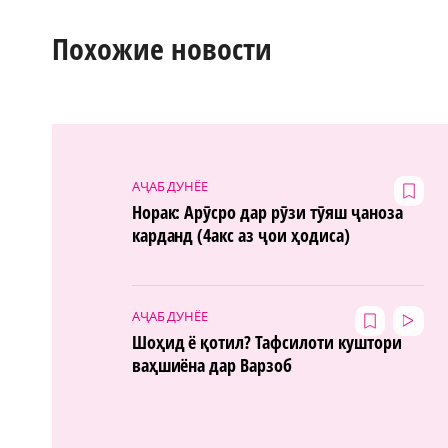
Похожие новости
АҶАБ ДУНЁЕ
Норак: Арӯсро дар рӯзи тӯяш ҷаноза
карданд (4акс аз ҷои ҳодиса)
АҶАБ ДУНЁЕ
Шоҳид ё қотил? Тафсилоти куштори
ваҳшиёна дар Варзоб