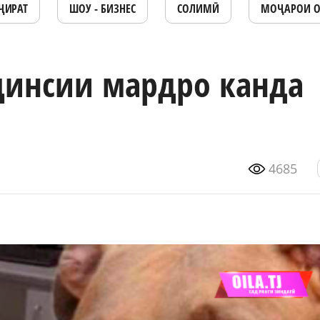
ҶИРАТ
ШОУ - БИЗНЕС
СОЛИМӢ
МОҶАРОИ 
 ҷинсии мардро канда
4685