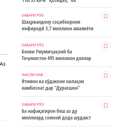
110/35 кВ-и “Қозидеҳ” ба
истифода дода мешавад
ХАБАРИ РӮЗ
Шаҳрвандону соҳибкорони
инфиродӣ 3,7 миллион амалиёти
ғайринақдӣ анҷом додаанд
ХАБАРИ РӮЗ
Бонки Умумиҷаҳонӣ ба
Тоҷикистон 495 миллион доллар
.Аз
маблағи грантӣ додааст
НАСЛИ НАВ
Ятимон ва кӯдакони оилаҳои
камбизоат дар “Дурахшон”
истироҳат мекунанд
ХАБАРИ РӮЗ
Ба нафақагирон беш аз ду
миллиард сомонӣ дода шудааст