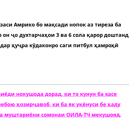
заси Амрико бо мақсади нопок аз тиреза ба
 он ҷо духтарчаҳои 3 ва 6 сола қарор доштанд
 дар ҳуҷра кӯдаконро саги питбул ҳамроҳӣ
иёди нокушода дорад, ки то кунун ба касе
зебою ҳозирҷавоб, ки ба як уқёнуси бе ҳаду
 ба муштариёни сомонаи ОИЛА-ТЧ мекушояд.