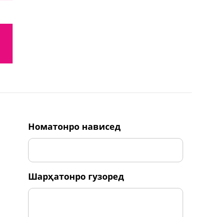
номатонро нависед
шарҳатонро гузоред