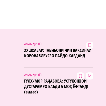
АҶАБ ДУНЁЕ
ХУШХАБАР: ТАБИБОНИ ЧИН ВАКСИНАИ
КОРОНАВИРУСРО ПАЙДО КАРДАНД
АҶАБ ДУНЁЕ
ГУЛХУМОР РАҶАБОВА: УСТУХОНҲОИ
ДУХТАРАМРО БАЪДИ 5 МОҲ ЁФТАНД!
(видео)