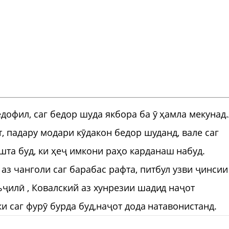
дофил, саг бедор шуда якбора ба ӯ ҳамла мекунад
т, падару модари кӯдакон бедор шуданд, вале саг
та буд, ки ҳеҷ имкони раҳо карданаш набуд.
з чанголи саг барабас рафта, питбул узви ҷинсии
ъҷилӣ , Ковалский аз хунрезии шадид наҷот
ки саг фурӯ бурда буд,наҷот дода натавонистанд.