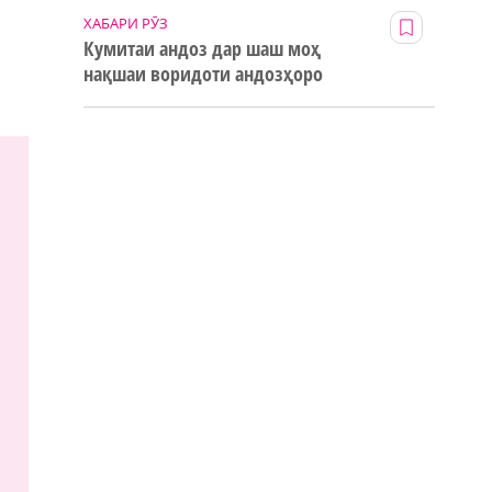
ХАБАРИ РӮЗ
Кумитаи андоз дар шаш моҳ
нақшаи воридоти андозҳоро
123% иҷро кард