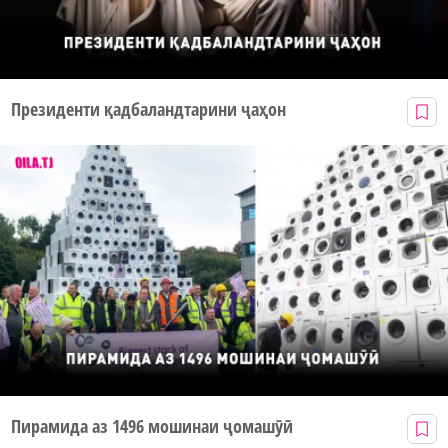
Президенти қадбаландтарини ҷаҳон
Пирамида аз 1496 мошинаи ҷомашӯӣ