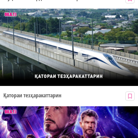
Қатораи тезҳаракаттарин