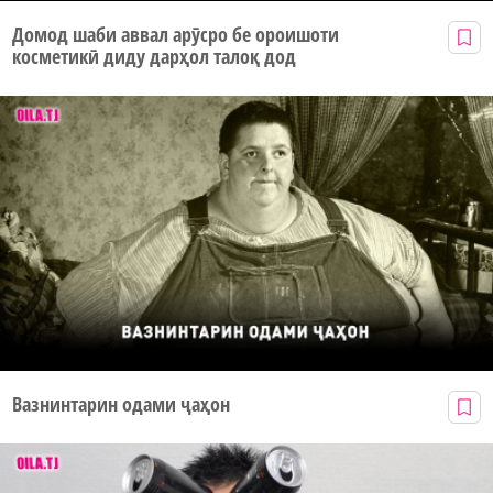
Домод шаби аввал арӯсро бе ороишоти
косметикӣ диду дарҳол талоқ дод
Вазнинтарин одами ҷаҳон