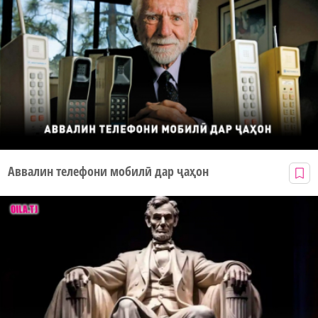
Аввалин телефони мобилӣ дар ҷаҳон