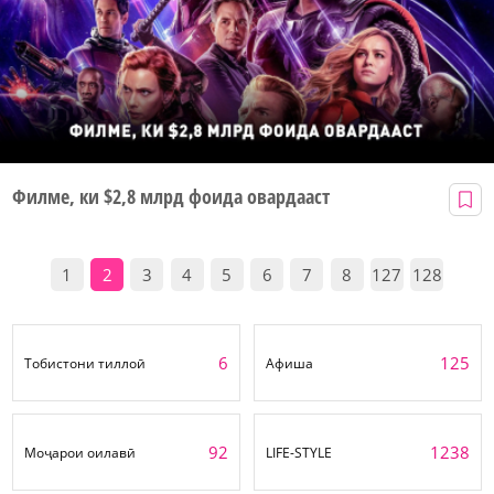
Филме, ки $2,8 млрд фоида овардааст
1
2
3
4
5
6
7
8
127
128
6
125
Тобистони тиллоӣ
Афиша
92
1238
Моҷарои оилавӣ
LIFE-STYLE