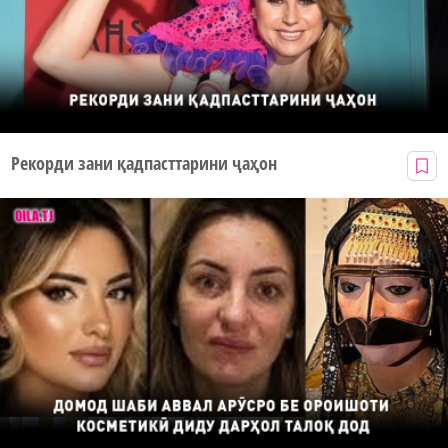
Рекорди зани қадпасттарини ҷаҳон