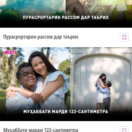
Пурасрортарин рассом дар таърих
Муҳаббати марди 122-сантиметра