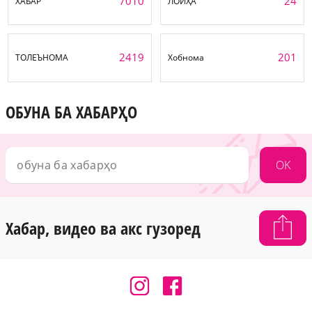
7010
24
ХАБАР
ЛОИҲА
2419
201
ТОЛЕЪНОМА
Хобнома
ОБУНА БА ХАБАРҲО
OK
Хабар, видео ва акс гузоред