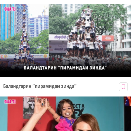
Баландтарин “пирамидаи зинда”