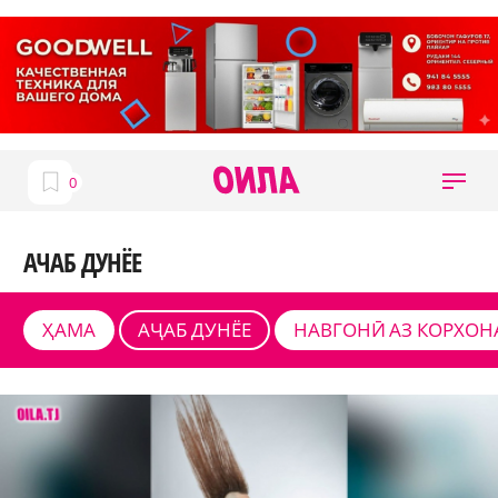
АЧАБ ДУНЁЕ
ҲАМА
АҶАБ ДУНЁЕ
НАВГОНӢ АЗ КОРХОН