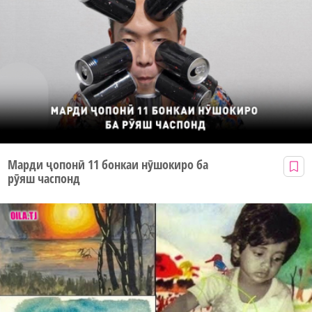
Марди ҷопонӣ 11 бонкаи нӯшокиро ба
рӯяш часпонд