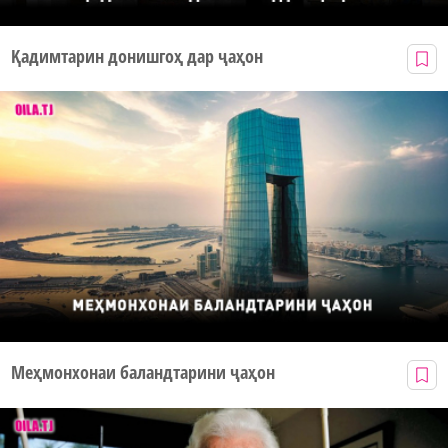
Қадимтарин донишгоҳ дар ҷаҳон
Меҳмонхонаи баландтарини ҷаҳон