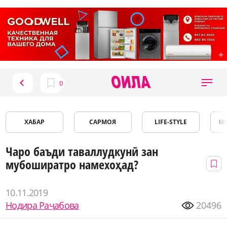
ХАБАР
САРМОЯ
LIFE-STYLE
М
Чаро баъди таваллудкунӣ зан
мубоширатро намехоҳад?
10.11.2019
Нодира Раҷабова
20496