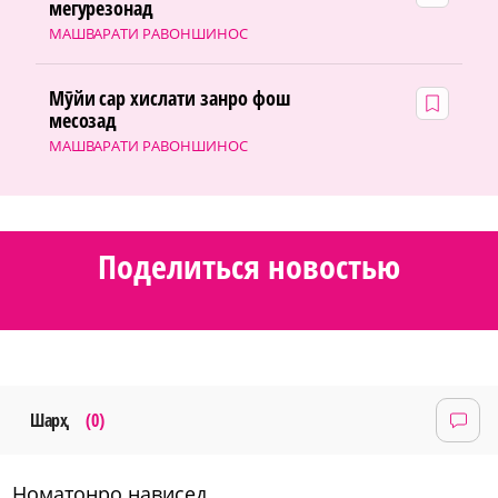
мегурезонад
МАШВАРАТИ РАВОНШИНОС
Мӯйи сар хислати занро фош
месозад
МАШВАРАТИ РАВОНШИНОС
Поделиться новостью
Шарҳ
(0)
номатонро нависед