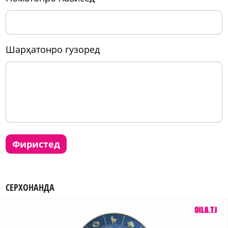
шарҳатонро гузоред
фиристед
СЕРХОНАНДА