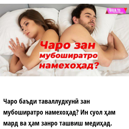
Чаро баъди таваллудкунӣ зан
мубоширатро намехоҳад? Ин суол ҳам
мард ва ҳам занро ташвиш медиҳад.