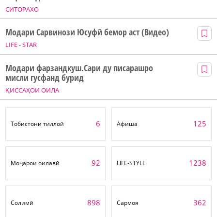
СИТОРАХО
Модари Сарвинози Юсуфӣ бемор аст (Видео)
LIFE - STAR
Модари фарзандкуш.Сари ду писарашро
мисли гусфанд бурид
ҚИССАҲОИ ОИЛА
6
125
Тобистони тиллоӣ
Афиша
92
1238
Моҷарои оилавӣ
LIFE-STYLE
898
362
Солимӣ
Сармоя