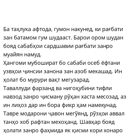
Ба таҳлука афтода, гумон накунед, ки рағбати
зан батамом гум шудааст. Барои ором шудан
бояд сабабҳои сардшавии рағбати занро
муайян намуд.
Ҳангоми мубошират бо сабаби осеб ёфтани
узвҳои ҷинсии занона зан азоб мекашад. Ин
ҳолат бо мурури вақт мегузарад.
Таваллуди фарзанд ва нигоҳубини тифли
навзод занро ҷисману рўҳан хаста месозад, аз
ин лиҳоз дар ин бора фикр ҳам намекунад.
Тавре модарони ҷавон мегўянд, рўзҳои аввал
танҳо хоб рафтан мехоҳанд. Шавҳар бояд
ҳолати занро фаҳмида як қисми кори хонаро