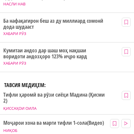
НАСЛИ НАВ
Ба нафақагирон беш аз ду миллиард сомонӣ
дода шудааст
ХАБАРИ РӮЗ
Кумитаи андоз дар шаш моҳ нақшаи
воридоти андозҳоро 123% иҷро кард
ХАБАРИ РӮЗ
ТАВСИЯ МЕДИҲЕМ:
Тифли ҳаромӣ ва рӯзи сиёҳи Мадина (Қисми
2)
ҚИССАҲОИ ОИЛА
Моҷарои хона ва марги тифли 1-сола(Видео)
НИҚОБ