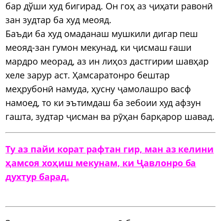
бар дўши худ бигирад. Он гоҳ аз ҷиҳати равонӣ
зан зудтар ба худ меояд.
Баъди ба худ омаданаш мушкили дигар пеш
меояд-зан гумон мекунад, ки ҷисмаш ғаши
мардро меорад, аз ин лиҳоз дастгирии шавҳар
хеле зарур аст. Ҳамсаратонро бештар
меҳрубонӣ намуда, ҳусну ҷамолашро васф
намоед, то ки эътимдаш ба зебоии худ афзун
гашта, зудтар ҷисман ва рӯҳан барқарор шавад.
Ту аз пайи корат рафтан гир, ман аз келини
ҳамсоя хоҳиш мекунам, ки Ҷавлонро ба
духтур барад.