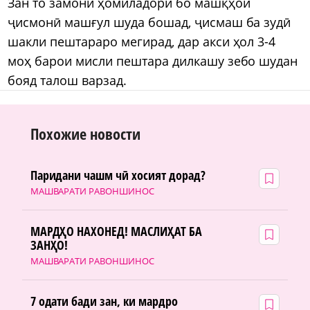
Зан то замони ҳомиладорӣ бо машқҳои
ҷисмонӣ машғул шуда бошад, ҷисмаш ба зудӣ
шакли пештараро мегирад, дар акси ҳол 3-4
моҳ барои мисли пештара дилкашу зебо шудан
бояд талош варзад.
Похожие новости
Паридани чашм чӣ хосият дорад?
МАШВАРАТИ РАВОНШИНОС
МАРДҲО НАХОНЕД! МАСЛИҲАТ БА
ЗАНҲО!
МАШВАРАТИ РАВОНШИНОС
7 одати бади зан, ки мардро