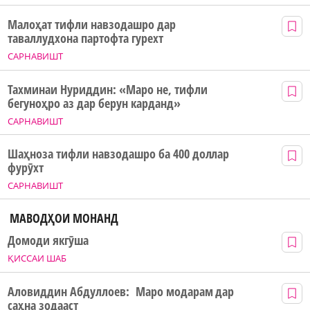
Малоҳат тифли навзодашро дар
таваллудхона партофта гурехт
САРНАВИШТ
Тахминаи Нуриддин: «Маро не, тифли
бегуноҳро аз дар берун карданд»
САРНАВИШТ
Шаҳноза тифли навзодашро ба 400 доллар
фурӯхт
САРНАВИШТ
МАВОДҲОИ МОНАНД
Домоди якгӯша
ҚИССАИ ШАБ
Аловиддин Абдуллоев: Маро модарам дар
саҳна зодааст