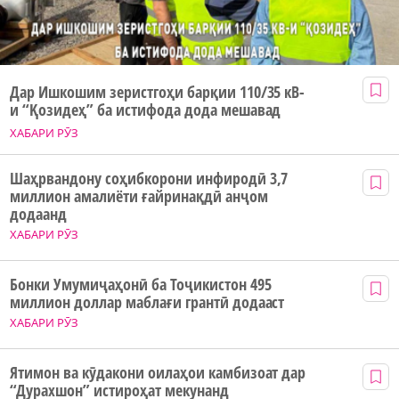
Дар Ишкошим зеристгоҳи барқии 110/35 кВ-
и “Қозидеҳ” ба истифода дода мешавад
ХАБАРИ РӮЗ
Шаҳрвандону соҳибкорони инфиродӣ 3,7
миллион амалиёти ғайринақдӣ анҷом
додаанд
ХАБАРИ РӮЗ
Бонки Умумиҷаҳонӣ ба Тоҷикистон 495
миллион доллар маблағи грантӣ додааст
ХАБАРИ РӮЗ
Ятимон ва кӯдакони оилаҳои камбизоат дар
“Дурахшон” истироҳат мекунанд