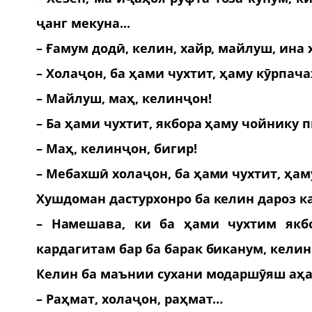
ҷанг мекуна...
– Ғамум додӣ, келин, хайр, майлуш, ина 
– Холаҷон, ба ҳами чухтит, ҳаму кӯрпач
– Майлуш, маҳ, келинҷон!
– Ба ҳами чухтит, якбора ҳаму чойнику п
– Маҳ, келинҷон, бигир!
– Мебахшӣ холаҷон, ба ҳами чухтит, ҳам
Хушдоман дастурхонро ба келин дароз к
– Намешава, ки ба ҳами чухтим якбо
кардагитам бар ба барак биканум, келин
Келин ба маънии сухани модаршӯяш аҳа
– Раҳмат, холаҷон, раҳмат…