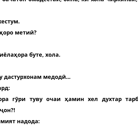
хестум.
аҳоро метиӣ?
иёлаҳора буте, хола.
у дастурхонам медодӣ...
ард:
ра гӯри туву очаи ҳамин хел духтар тар
ҷон?!
мият надода: