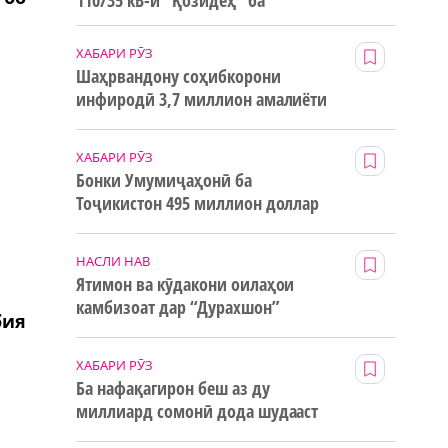
110/35 кВ-и “Қозидеҳ” ба
истифода дода мешавад
ХАБАРИ РӮЗ
Шаҳрвандону соҳибкорони
инфиродӣ 3,7 миллион амалиёти
ғайринақдӣ анҷом додаанд
ХАБАРИ РӮЗ
Бонки Умумиҷаҳонӣ ба
Тоҷикистон 495 миллион доллар
маблағи грантӣ додааст
НАСЛИ НАВ
Ятимон ва кӯдакони оилаҳои
камбизоат дар “Дурахшон”
бия
истироҳат мекунанд
ХАБАРИ РӮЗ
Ба нафақагирон беш аз ду
миллиард сомонӣ дода шудааст