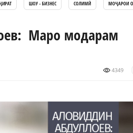
ҶИРАТ
ШОУ - БИЗНЕС
СОЛИМӢ
МОҶАРОИ 
оев: Маро модарам
4349