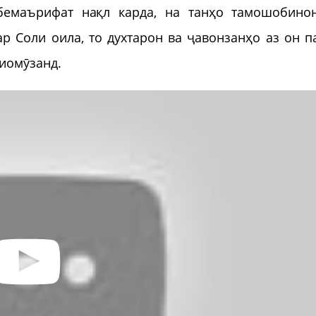
бемаърифат нақл карда, на танҳо тамошобино
ар Соли оила, то духтарон ва ҷавонзанҳо аз он п
иомӯзанд.