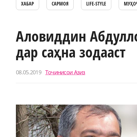
ХАБАР
САРМОЯ
LIFE-STYLE
МУҲО
Аловиддин Абдулл
дар саҳна зодааст
08.05.2019
Тоҷинисои Азиз