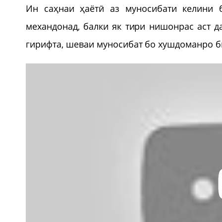
Ин саҳнаи ҳаётӣ аз муносибати келини 
механдонад, балки як тири нишонрас аст д
гирифта, шеваи муносибат бо хушдоманро б