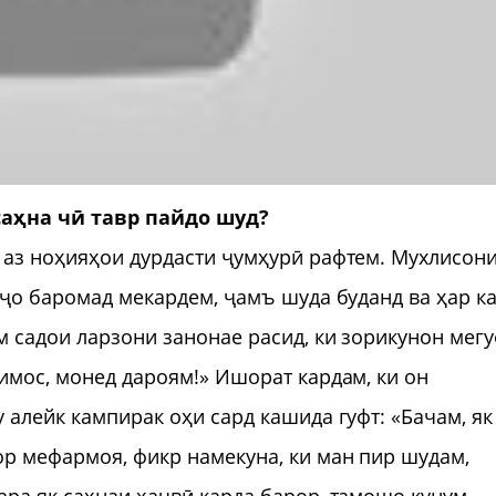
саҳна чӣ тавр пайдо шуд?
 аз ноҳияҳои дурдасти ҷумҳурӣ рафтем. Мухлисон
 ҷо баромад мекардем, ҷамъ шуда буданд ва ҳар к
м садои ларзони занонае расид, ки зорикунон мегу
тимос, монед дароям!» Ишорат кардам, ки он
 алейк кампирак оҳи сард кашида гуфт: «Бачам, як
ор мефармоя, фикр намекуна, ки ман пир шудам,
ара як саҳнаи ҳаҷвӣ карда барор, тамошо кунум,