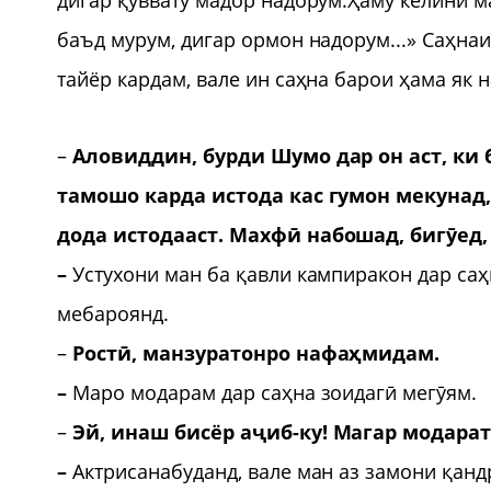
баъд мурум, дигар ормон надорум...» Саҳнаи
тайёр кардам, вале ин саҳна барои ҳама як н
–
Аловиддин, бурди Шумо дар он аст, ки 
тамошо карда истода кас гумон мекунад,
дода истодааст. Махф
ӣ
набошад, биг
ӯ
ед,
–
Устухони ман ба қавли кампиракон дар са
мебароянд.
–
Рост
ӣ
, манзуратонро нафаҳмидам.
–
Маро модарам дар саҳна зоидагӣ мегӯям.
–
Эй, инаш бисёр а
ҷ
иб-ку! Магар модара
–
Актрисанабуданд, вале ман аз замони қанд