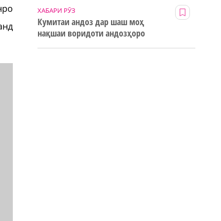
нро
ХАБАРИ РӮЗ
Кумитаи андоз дар шаш моҳ
анд
нақшаи воридоти андозҳоро
123% иҷро кард