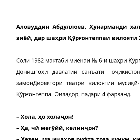
Аловуддин Абдуллоев, Ҳунарманди хал
зиёӣ, дар шаҳри Қӯрғонтеппаи вилояти 
Соли 1982 мактаби миёнаи № 6-и шаҳри Қӯрғ
Донишгоҳи давлатии санъати Тоҷикисто
замонДиректори театри вилоятии мусиқ
Қӯрғонтеппа. Оиладор, падари 4 фарзанд.
– Хола, ҳо холаҷон!
– Ҳа, чӣ мегӯйӣ, келинҷон?
– Хезен, ма иҷаҳоя руфта тоза кунум, к