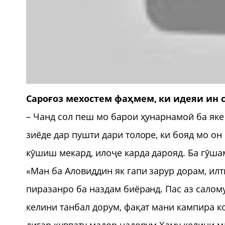
Сароғоз мехостем фаҳмем, ки идеяи ин 
– Чанд сол пеш мо барои ҳунарнамоӣ ба яке
зиёде дар пушти дари толоре, ки бояд мо он
кӯшиш мекард, илоҷе карда дарояд. Ба гӯша
«Ман ба Аловиддин як гапи зарур дорам, ил
пиразанро ба наздам биёранд. Пас аз салому
келини танбал дорум, фақат мани кампира к
дигар қуввату мадор надорум.Ҳаму келини м