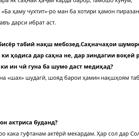
 «Ба ҳаму чухтит»-ро ман ба хотири ҳамон пираза
авъ дарси ибрат аст.
бисёр таби
ӣ
нақш мебозед.Саҳначаҳои шумор
 ки ҳодиса дар саҳна не, дар зиндагии воқе
ӣ
 ки ин ч
ӣ
гуна ба шумо даст медиҳад?
ҳна «шах» шудагӣ, шояд барои ҳамин нақшҳоям та
тон актриса буданд?
ро кака гуфтанам актёрӣ мекардам. Ҳар сол дар Со