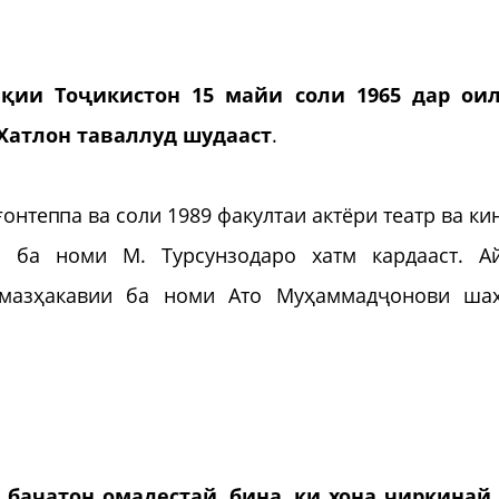
қии Тоҷикистон 15 майи соли 1965 дар ои
Хатлон таваллуд шудааст
.
онтеппа ва соли 1989 факултаи актёри театр ва ки
н ба номи М. Турсунзодаро хатм кардааст. А
ӣ-мазҳакавии ба номи Ато Муҳаммадҷонови ша
и бачатон омадестай, бина, ки хона чиркинай,