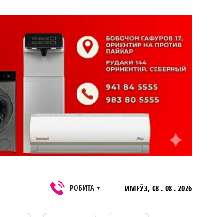
РОБИТА
ИМРӮЗ,
08 . 08 . 2026
▼