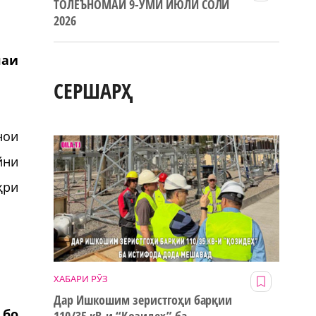
ТОЛЕЪНОМАИ 9-УМИ ИЮЛИ СОЛИ
2026
лаи
СЕРШАРҲ
нои
йни
ҳри
ХАБАРИ РӮЗ
Дар Ишкошим зеристгоҳи барқии
 бо