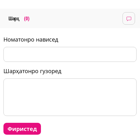
Шарҳ
(0)
номатонро нависед
шарҳатонро гузоред
фиристед