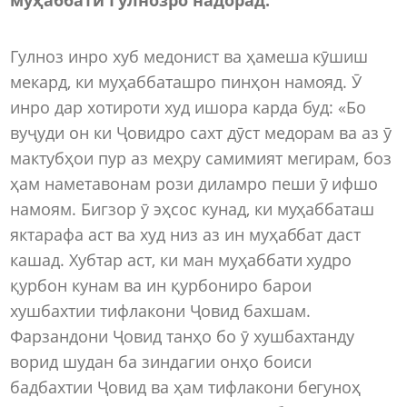
Гулноз инро хуб медонист ва ҳамеша кӯшиш
мекард, ки муҳаббаташро пинҳон намояд. Ӯ
инро дар хотироти худ ишора карда буд: «Бо
вуҷуди он ки Ҷовидро сахт дӯст медорам ва аз ӯ
мактубҳои пур аз меҳру самимият мегирам, боз
ҳам наметавонам рози диламро пеши ӯ ифшо
намоям. Бигзор ӯ эҳсос кунад, ки муҳаббаташ
яктарафа аст ва худ низ аз ин муҳаббат даст
кашад. Хубтар аст, ки ман муҳаббати худро
қурбон кунам ва ин қурбониро барои
хушбахтии тифлакони Ҷовид бахшам.
Фарзандони Ҷовид танҳо бо ӯ хушбахтанду
ворид шудан ба зиндагии онҳо боиси
бадбахтии Ҷовид ва ҳам тифлакони бегуноҳ