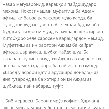
назар мегузаронид, варақҳои пайдошударо
мехонд. Нохост чашми муфаттиш ба Адҳам
афтид, ки баъзе варақҳоро ҷудо карда, ба
ҷузвдони худ мегузошт. Аз чеҳраи Адҳам аён
буд, ки ӯ чизеро меҷӯяд ва мушаввашхотир аст.
Китобҳоро хеле саросема варақгардон мекард.
Муфаттиш аз ин рафтори Адҳам ба ҳайрат
афтода, дар дилаш шубҳа пайдо шуд. Ба
назараш чунин намуд, ки Адҳам аз сирре огоҳ
аст ва намехоҳад онро ба вай ифшо намояд.
«Шояд ӯ асрори қатли арӯсашро донад?»,- аз
дил гузаронд ва ба хотири он ки Адҳам аз
шубҳааш пай набарад, гуфт:
- Биё меравем. Барои имрӯз кофист. Ҳарчанд
эҳсос мекунам, ки ту бештар аз мо ҳарчи зудтар