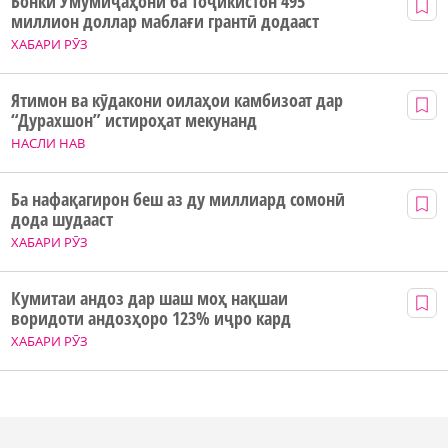
Бонки Умумиҷаҳонӣ ба Тоҷикистон 495
миллион доллар маблағи грантӣ додааст
ХАБАРИ РӮЗ
Ятимон ва кӯдакони оилаҳои камбизоат дар
“Дурахшон” истироҳат мекунанд
НАСЛИ НАВ
Ба нафақагирон беш аз ду миллиард сомонӣ
дода шудааст
ХАБАРИ РӮЗ
Кумитаи андоз дар шаш моҳ нақшаи
воридоти андозҳоро 123% иҷро кард
ХАБАРИ РӮЗ