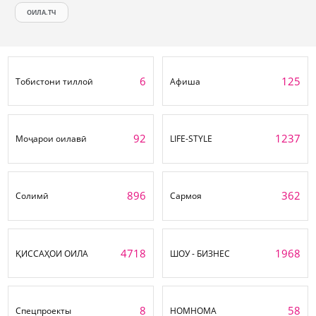
ОИЛА.ТЧ
6
125
Тобистони тиллоӣ
Афиша
92
1237
Моҷарои оилавӣ
LIFE-STYLE
896
362
Солимӣ
Сармоя
4718
1968
ҚИССАҲОИ ОИЛА
ШОУ - БИЗНЕС
8
58
Спецпроекты
НОМНОМА