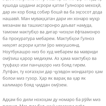
кушода шудани асрори қатли Гулнозро мехоҳӣ,
дар ин кор бояд собир бошӣ ва ба эҳсосот дода
нашавӣ. Ман муваққатан дари ин хонаро муҳр
мезанам ва ташхисгаронро даъват намуда,
тамоми мактубҳо ва дигар чизҳои ёфтаамонро
ба прокуратура мебарем. Мактубҳои Гулноз
ниҳоят асрори қатли ӯро мекушоянд.
Ноутбукашро низ бо худ мебарем ва мавриди
омӯзиш қарор медиҳем. Аз ҳама мактубҳо ва
туҳфаҳо изи панҷаҳоро низ бояд гирем.
Лутфан, ту коғазҳои дар ҷузвдон мондаатро ҳам
болои миз гузор. Ҳар як варақ ва ҳар як
калимаро бояд ҷиддан омӯзем.
Адҳам бо дили нохоҳам ду номаро ба рӯйи миз
гузошт. Маълум буд, ки ӯ номаҳои зиёд