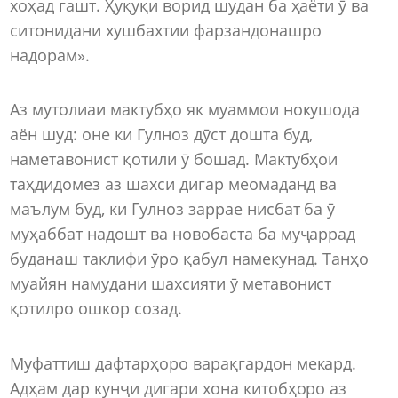
хоҳад гашт. Ҳуқуқи ворид шудан ба ҳаёти ӯ ва
ситонидани хушбахтии фарзандонашро
надорам».
Аз мутолиаи мактубҳо як муаммои нокушода
аён шуд: оне ки Гулноз дӯст дошта буд,
наметавонист қотили ӯ бошад. Мактубҳои
таҳдидомез аз шахси дигар меомаданд ва
маълум буд, ки Гулноз заррае нисбат ба ӯ
муҳаббат надошт ва новобаста ба муҷаррад
буданаш таклифи ӯро қабул намекунад. Танҳо
муайян намудани шахсияти ӯ метавонист
қотилро ошкор созад.
Муфаттиш дафтарҳоро варақгардон мекард.
Адҳам дар кунҷи дигари хона китобҳоро аз