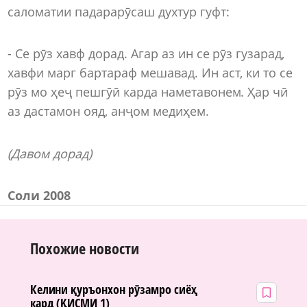
саломатии падарарӯсаш духтур гуфт:
- Се рӯз хавф дорад. Агар аз ин се рӯз гузарад,
хавфи марг бартараф мешавад. Ин аст, ки то се
рӯз мо ҳеҷ пешгӯӣ карда наметавонем. Ҳар чӣ
аз дастамон ояд, анҷом медиҳем.
(Давом дорад)
Соли 2008
Похожие новости
Келини қуръонхон рӯзамро сиёҳ
кард (ҚИСМИ 1)