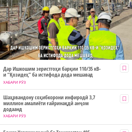
Дар Ишкошим зеристгоҳи барқии 110/35 кВ-
и “Қозидеҳ” ба истифода дода мешавад
ХАБАРИ РӮЗ
Шаҳрвандону соҳибкорони инфиродӣ 3,7
миллион амалиёти ғайринақдӣ анҷом
додаанд
ХАБАРИ РӮЗ