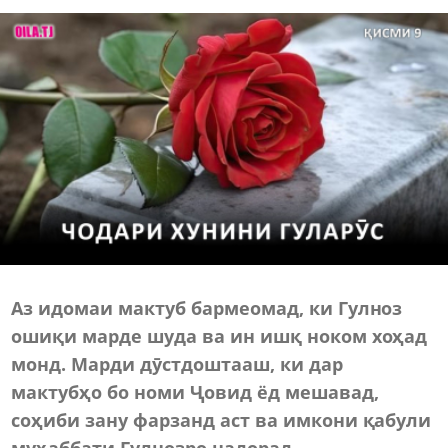
Аз идомаи мактуб бармеомад, ки Гулноз
ошиқи марде шуда ва ин ишқ ноком хоҳад
монд. Марди дӯстдоштааш, ки дар
мактубҳо бо номи Ҷовид ёд мешавад,
соҳиби зану фарзанд аст ва имкони қабули
муҳаббати Гулнозро надорад.