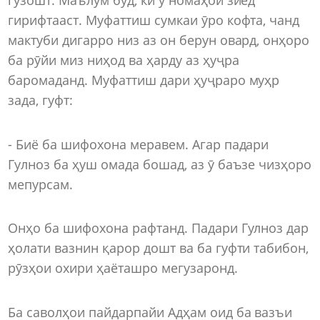
гирифтааст. Муфаттиш сумкаи ӯро кофта, чанд
мактуби дигарро низ аз он берун овард, онҳоро
ба рӯйи миз ниҳод ва ҳарду аз ҳуҷра
баромаданд. Муфаттиш дари ҳуҷраро муҳр
зада, гуфт:
- Биё ба шифохона меравем. Агар падари
Гулноз ба ҳуш омада бошад, аз ӯ баъзе чизҳоро
мепурсам.
Онҳо ба шифохона рафтанд. Падари Гулноз дар
ҳолати вазнин қарор дошт ва ба гуфти табибон,
рӯзҳои охири ҳаёташро мегузаронд.
Ба саволҳои пайдарпайи Адҳам оид ба вазъи