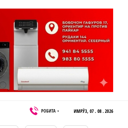
РОБИТА
ИМРӮЗ,
07 . 08 . 2026
▼