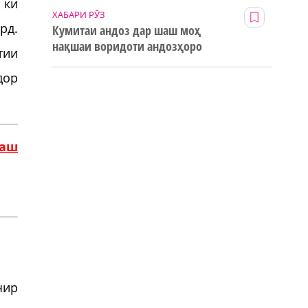
 ки
ХАБАРИ РӮЗ
рд.
Кумитаи андоз дар шаш моҳ
нақшаи воридоти андозҳоро
тии
123% иҷро кард
дор
наш
чир