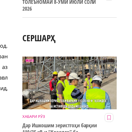
ТОЛЕЪНОМАИ 8-УМИ ИЮЛИ СОЛИ
2026
СЕРШАРҲ
од.
ран
 аз
авл
ид,
ХАБАРИ РӮЗ
Дар Ишкошим зеристгоҳи барқии