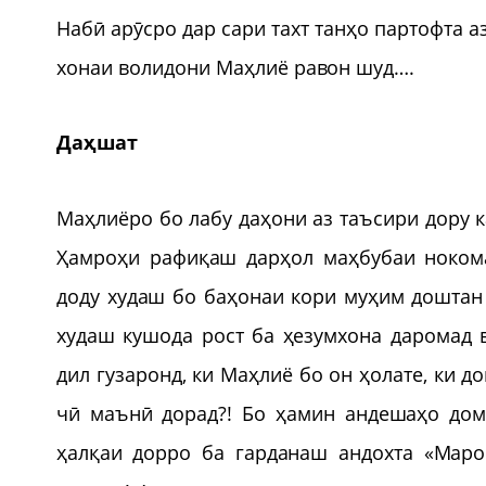
Набӣ арӯсро дар сари тахт танҳо партофта 
хонаи волидони Маҳлиё равон шуд….
Даҳшат
Маҳлиёро бо лабу даҳони аз таъсири дору к
Ҳамроҳи рафиқаш дарҳол маҳбубаи ноком
доду худаш бо баҳонаи кори муҳим доштан
худаш кушода рост ба ҳезумхона даромад 
дил гузаронд, ки Маҳлиё бо он ҳолате, ки д
чӣ маънӣ дорад?! Бо ҳамин андешаҳо дом
ҳалқаи дорро ба гарданаш андохта «Маро