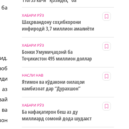
110/35 кВ-и “Қозидеҳ” ба
истифода дода мешавад
 ба
ХАБАРИ РӮЗ
Шаҳрвандону соҳибкорони
инфиродӣ 3,7 миллион амалиёти
ғайринақдӣ анҷом додаанд
ХАБАРИ РӮЗ
Бонки Умумиҷаҳонӣ ба
ид.
Тоҷикистон 495 миллион доллар
маблағи грантӣ додааст
воб
НАСЛИ НАВ
иди
Ятимон ва кӯдакони оилаҳои
камбизоат дар “Дурахшон”
 аз
истироҳат мекунанд
вай
ХАБАРИ РӮЗ
 ва
Ба нафақагирон беш аз ду
миллиард сомонӣ дода шудааст
зон