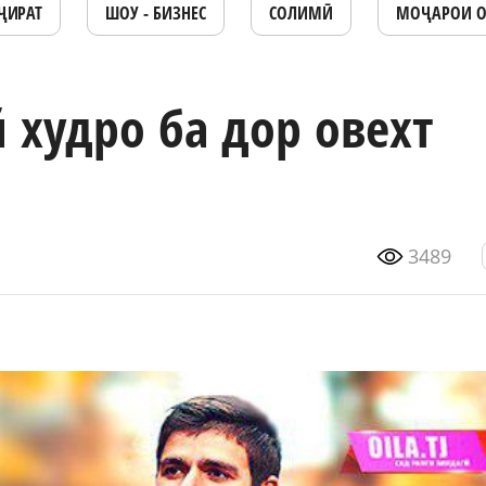
ҶИРАТ
ШОУ - БИЗНЕС
СОЛИМӢ
МОҶАРОИ 
 худро ба дор овехт
3489