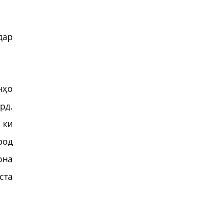
дар
нҳо
рд.
 ки
род
она
ста