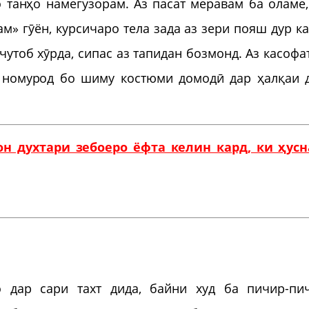
о танҳо намегузорам. Аз пасат меравам ба оламе,
» гӯён, курсичаро тела зада аз зери пояш дур ка
утоб хӯрда, сипас аз тапидан бозмонд. Аз касофа
 номурод бо шиму костюми домодӣ дар ҳалқаи 
н духтари зебоеро ёфта келин кард, ки ҳус
 дар сари тахт дида, байни худ ба пичир-пи