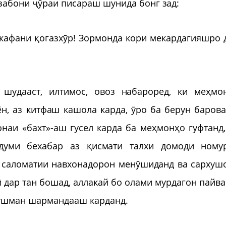
забони ҷӯраи писараш шунида бонг зад:
кафани қогазхӯр! Зормонда кори мекардагияшро 
 шудааст, илтимос, овоз набароред, ки меҳмо
, аз китфаш кашола карда, ӯро ба берун барова
онаи «бахт»-аш гусел карда ба меҳмонҳо гуфтанд,
рдуми бехабар аз қисмати талхи домоди ному
 саломатии навхонадорон менӯшиданд ва сархуш
 дар тан бошад, аллакай бо олами мурдагон пайва
 душман шармандааш карданд.