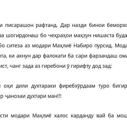
ӯи писарашон рафтанд. Дар назди бинои беморх
ва шогирдонаш бо чеҳраҳои маҳзун нишаста буда
бо ситеза аз модари Маҳлиё Набиро пурсид. Мод
та, ки акнун дар фалокати ба сари фарзандаш ом
т, чанг зада аз гиребони ӯ гирифту дод зад:
 оҳи дили духтараки фиребхӯрдаам туро бигир
р ҷанозаи духтари ман!!!
асти модари Маҳлиё халос карданду вай ба мо