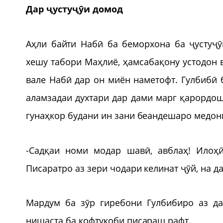
Дар ҷустуҷӯи домод
Аҳли байти Набӣ ба беморхона ба ҷустуҷ
хешу табори Маҳлиё, ҳамсабақону устодон 
вале Набӣ дар он миён наметофт. Гулбибӣ 
аламзадаи духтари дар дами марг қарордош
гунаҳкор будани ин зани беандешаро медонис
-Садқаи номи модар шавӣ, авблаҳ! Илоҳӣ
Писаратро аз зери чодари келинат ҷӯй, на да
Мардум ба зӯр гиребони Гулбибиро аз д
нишаста ба кофтукоби писараш рафт.