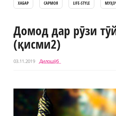
ХАБАР
САРМОЯ
LIFE-STYLE
МУҲО
Домод дар рӯзи тӯй
(қисми2)
03.11.2019
Дилошӯб