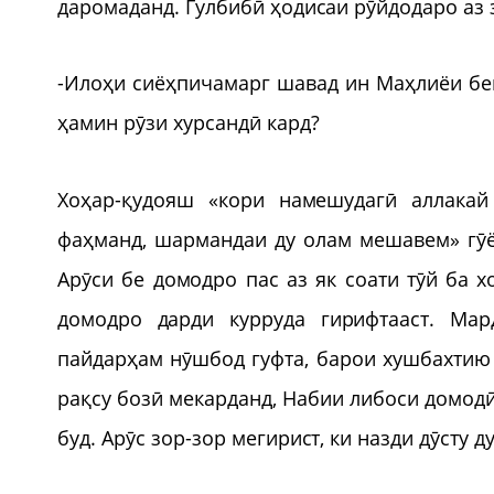
даромаданд. Гулбибӣ ҳодисаи рӯйдодаро аз 
-Илоҳи сиёҳпичамарг шавад ин Маҳлиёи бе
ҳамин рӯзи хурсандӣ кард?
Хоҳар-қудояш «кори намешудагӣ аллакай
фаҳманд, шармандаи ду олам мешавем» гӯён
Арӯси бе домодро пас аз як соати тӯй ба х
домодро дарди курруда гирифтааст. Ма
пайдарҳам нӯшбод гуфта, барои хушбахтию
рақсу бозӣ мекарданд, Набии либоси домодӣ
буд. Арӯс зор-зор мегирист, ки назди дӯсту