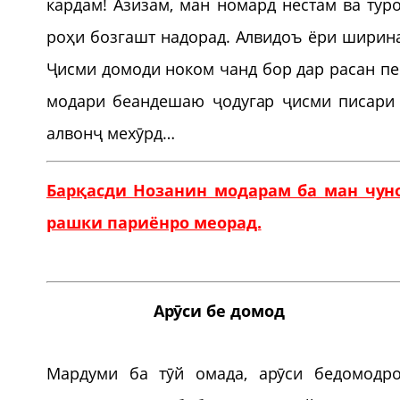
кардам! Азизам, ман номард нестам ва тур
роҳи бозгашт надорад. Алвидоъ ёри ширинам
Ҷисми домоди ноком чанд бор дар расан печ
модари беандешаю ҷодугар ҷисми писари
алвонҷ мехӯрд…
Барқасди Нозанин модарам ба ман чуно
рашки париёнро меорад.
Арӯси бе домод
Мардуми ба тӯй омада, арӯси бедомодро