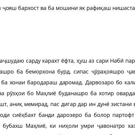
аз ҷояш бархост ва ба мошини як рафиқаш нишаста
аҷшудаю сарду карахт ёфта, ҳуш аз сари Набӣ пар
ашро ба беморхона бурд, сипас ҷӯраҳояшро ҷа
 ба хонаи бародараш даромад. Дарвозаро бо кал
ва рӯзҳои бо Маҳлиё буданашро ба хотир оварда
ошт, аниқ мемирад, пас дигар дар ин дунё зистани 
оди сиёҳбахт банди дарозеро ба болор партофт
 бубахш Маҳлиё, ки ниҳоли умри ҷавонатро ха