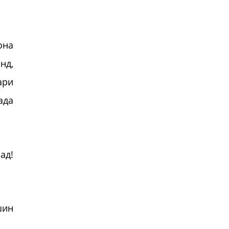
она
нд,
ари
ада
ад!
шин