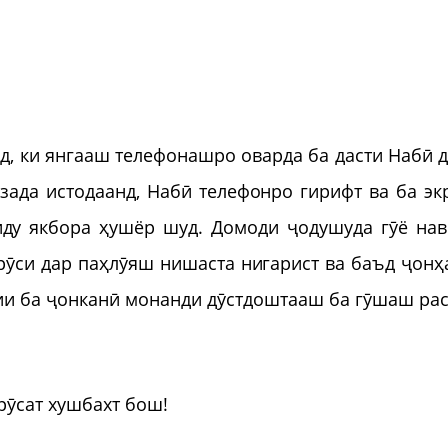
д, ки янгааш телефонашро оварда ба дасти Набӣ д
 зада истодаанд, Набӣ телефонро гирифт ва ба эк
ду якбора ҳушёр шуд. Домоди ҷодушуда гӯё нав
арӯси дар паҳлӯяш нишаста нигарист ва баъд ҷонҳ
рии ба ҷонканӣ монанди дӯстдоштааш ба гӯшаш рас
рӯсат хушбахт бош!