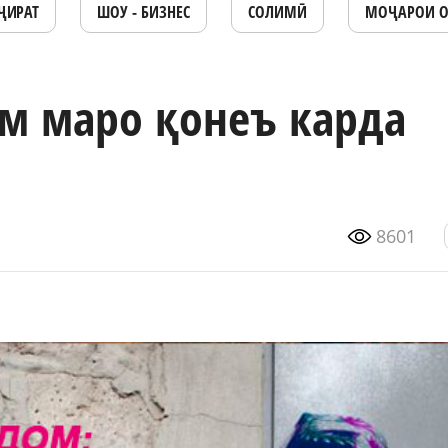
ҶИРАТ
ШОУ - БИЗНЕС
СОЛИМӢ
МОҶАРОИ 
м маро қонеъ карда
8601