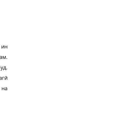
 ин
ам.
уд.
агӣ
 на