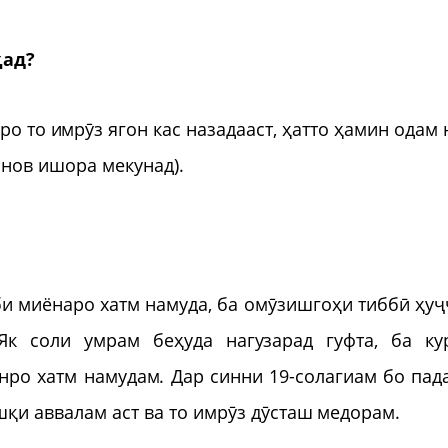
ҳад?
о то имрӯз ягон кас назадааст, ҳатто ҳамин одам 
анов ишора мекунад).
аби миёнаро хатм намуда, ба омӯзишгоҳи тиббӣ ҳуҷ
Як соли умрам беҳуда нагузарад гуфта, ба ку
онро хатм намудам. Дар синни 19-солагиам бо пад
қи аввалам аст ва то имрӯз дӯсташ медорам.