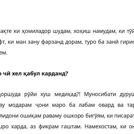
ақте ки ҳомиладор шудам, хоҳиш намудам, ки тӯ
фт, ки ман зану фарзанд дорам, туро ба занӣ гири
ем.
 чӣ хел қабул карданд?
доршуда рӯйи хуш медиҳад?! Муносибати дуру
аву модарам ҷони маро ба лабам овард ва та
олидони ошиқам раваму ошкоро бигӯям, ки писара
шро карда, аз фикрам гаштам. Намехостам, ки о