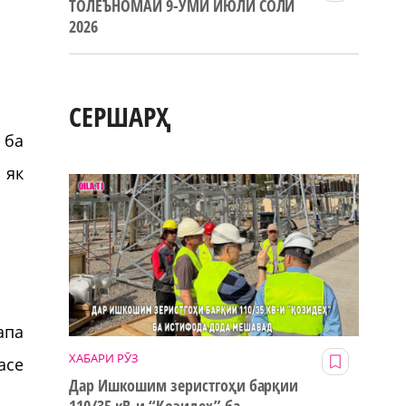
ТОЛЕЪНОМАИ 9-УМИ ИЮЛИ СОЛИ
2026
СЕРШАРҲ
 ба
 як
апа
ХАБАРИ РӮЗ
асе
Дар Ишкошим зеристгоҳи барқии