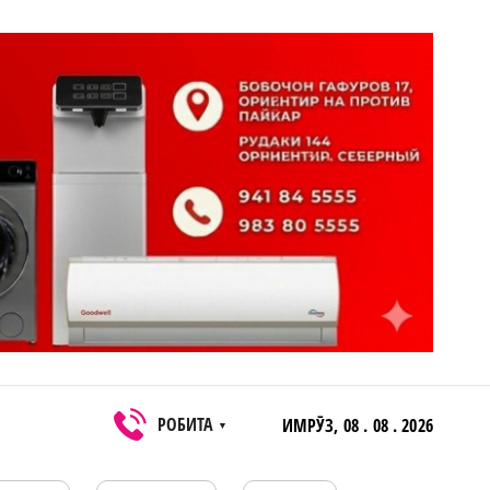
РОБИТА
ИМРӮЗ,
08 . 08 . 2026
▼