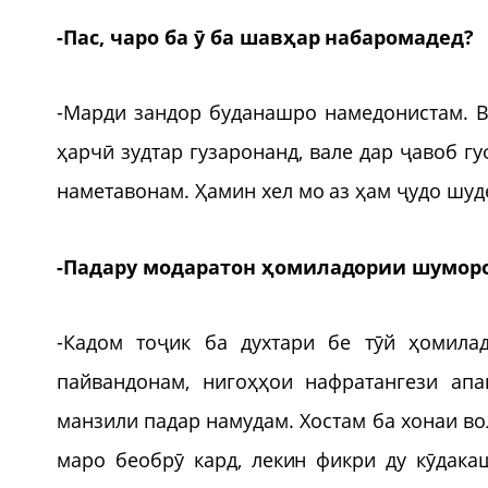
-Пас, чаро ба ӯ ба шавҳар набаромадед?
-Марди зандор буданашро намедонистам. В
ҳарчӣ зудтар гузаронанд, вале дар ҷавоб гу
наметавонам. Ҳамин хел мо аз ҳам ҷудо шуд
-Падару модаратон ҳомиладории шуморо
-Кадом тоҷик ба духтари бе тӯй ҳомила
пайвандонам, нигоҳҳои нафратангези ап
манзили падар намудам. Хостам ба хонаи в
маро беобрӯ кард, лекин фикри ду кӯдака