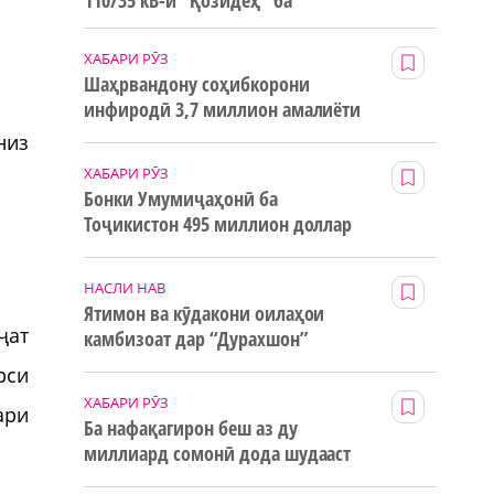
110/35 кВ-и “Қозидеҳ” ба
истифода дода мешавад
ХАБАРИ РӮЗ
Шаҳрвандону соҳибкорони
инфиродӣ 3,7 миллион амалиёти
ғайринақдӣ анҷом додаанд
низ
ХАБАРИ РӮЗ
Бонки Умумиҷаҳонӣ ба
Тоҷикистон 495 миллион доллар
маблағи грантӣ додааст
НАСЛИ НАВ
Ятимон ва кӯдакони оилаҳои
ҷат
камбизоат дар “Дурахшон”
истироҳат мекунанд
рси
ХАБАРИ РӮЗ
ари
Ба нафақагирон беш аз ду
миллиард сомонӣ дода шудааст