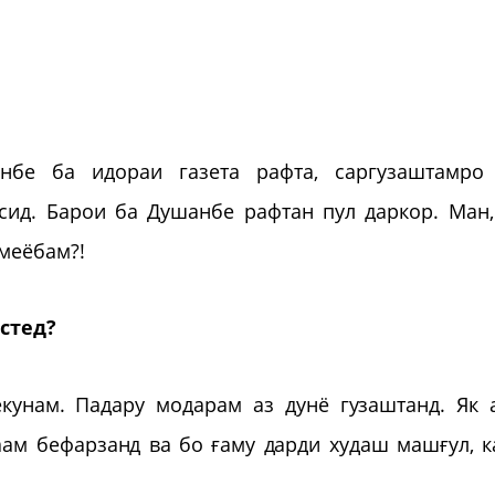
нбе ба идораи газета рафта, саргузаштамро
сид. Барои ба Душанбе рафтан пул даркор. Ман,
 меёбам?!
стед?
кунам. Падару модарам аз дунё гузаштанд. Як 
каам бефарзанд ва бо ғаму дарди худаш машғул, к