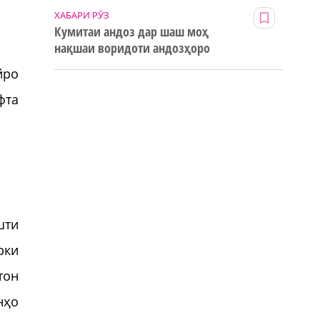
ХАБАРИ РӮЗ
Кумитаи андоз дар шаш моҳ
нақшаи воридоти андозҳоро
123% иҷро кард
йро
фта
шти
рки
тон
нҳо