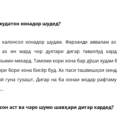
 худатон хонадор шудед?
 калонсол хонадор шудам. Фарзанди аввалам аз
 аз ин мард чор духтари дигар таваллуд кард
аъмин мекард. Тамоми кори хона бар дӯши худам б
ори бори хона бисёр буд. Аз паси ташвишҳои зинд
ӣ гуна гузашт. Дигар на ба хонаи модар рафтаму
..
сон аст ва чаро шумо шавҳари дигар кардед?