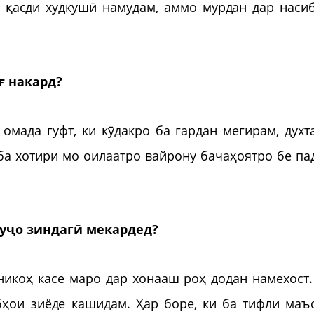
 қасди худкушӣ намудам, аммо мурдан дар наси
ғ накард?
 омада гуфт, ки кӯдакро ба гардан мегирам, духт
 ба хотири мо оилаатро вайрону бачаҳоятро бе па
куҷо зиндагӣ мекардед?
никоҳ касе маро дар хонааш роҳ додан намехост.
бҳои зиёде кашидам. Ҳар боре, ки ба тифли маъ