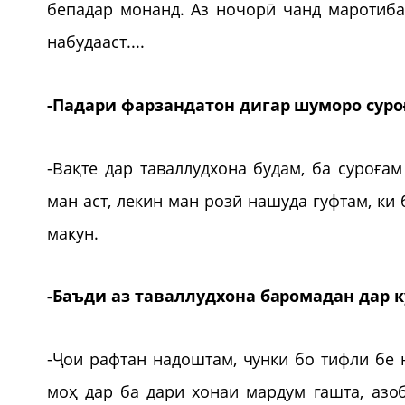
бепадар монанд. Аз ночорӣ чанд маротиба
набудааст....
-Падари фарзандатон дигар шуморо суро
-Вақте дар таваллудхона будам, ба суроғам
ман аст, лекин ман розӣ нашуда гуфтам, ки
макун.
-Баъди аз таваллудхона баромадан дар 
-Ҷои рафтан надоштам, чунки бо тифли бе 
моҳ дар ба дари хонаи мардум гашта, азо