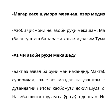
-Магар касе шуморо мезанад, озор меди
-Азоби ҷисмонӣ не, азоби руҳӣ мекашам. Мар
(ба ангушташ ба тарафи хонаи муаллим Тум
-Аз чӣ азоби руҳӣ мекашед?
-Бахт аз аввал ба рӯйи ман нахандид. Макт
супоридам, вале аз мандат нагузаштам. 
дӯзандагии Литсеи касбомӯзӣ дохил шуда, 
Насиба шинос шудам ва ӯро дӯст доштам. Иш