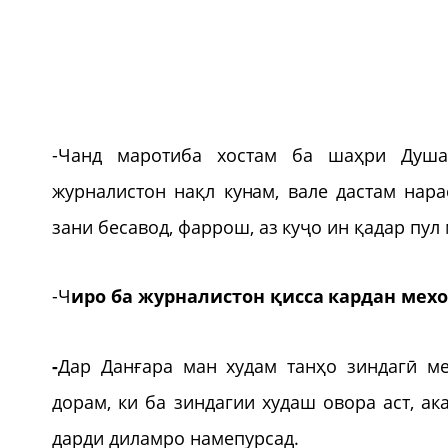
-Чанд маротиба хостам ба шаҳри Душа
журналистон нақл кунам, вале дастам нара
зани бесавод, фаррош, аз куҷо ин қадар пул
-Ч
иро ба журналистон қисса кардан мехо
-
Дар Данғара ман худам танҳо зиндагӣ ме
дорам, ки ба зиндагии худаш овора аст, а
дарди диламро намепурсад.