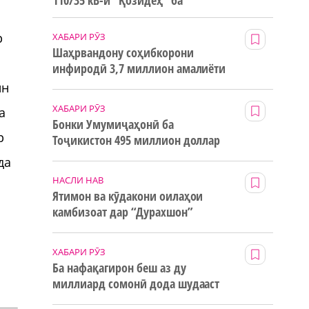
110/35 кВ-и “Қозидеҳ” ба
истифода дода мешавад
р
ХАБАРИ РӮЗ
Шаҳрвандону соҳибкорони
инфиродӣ 3,7 миллион амалиёти
ғайринақдӣ анҷом додаанд
ин
ХАБАРИ РӮЗ
а
Бонки Умумиҷаҳонӣ ба
р
Тоҷикистон 495 миллион доллар
маблағи грантӣ додааст
да
НАСЛИ НАВ
Ятимон ва кӯдакони оилаҳои
камбизоат дар “Дурахшон”
истироҳат мекунанд
ХАБАРИ РӮЗ
Ба нафақагирон беш аз ду
миллиард сомонӣ дода шудааст