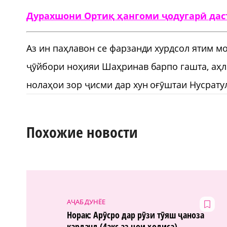
Дурахшони Ортиқ ҳангоми ҷодугарӣ даст
Аз ин паҳлавон се фарзанди хурдсол ятим м
ҷӯйбори ноҳияи Шаҳринав барпо гашта, аҳл
нолаҳои зор ҷисми дар хун оғӯштаи Нусрату
Похожие новости
АҶАБ ДУНЁЕ
Норак: Арӯсро дар рӯзи тӯяш ҷаноза
карданд (4акс аз ҷои ҳодиса)