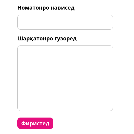
номатонро нависед
шарҳатонро гузоред
фиристед