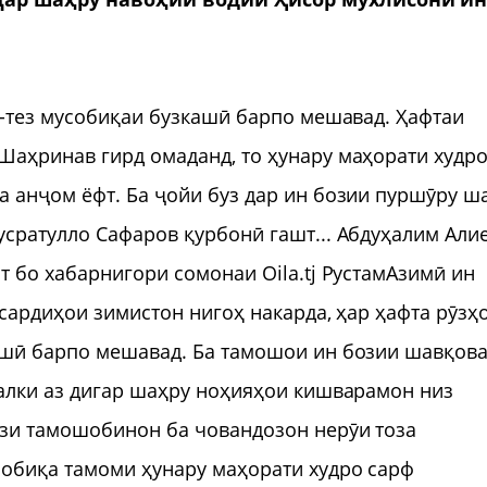
з-тез мусобиқаи бузкашӣ барпо мешавад. Ҳафтаи
Шаҳринав гирд омаданд, то ҳунару маҳорати худр
 анҷом ёфт. Ба ҷойи буз дар ин бозии пуршӯру ш
сратулло Сафаров қурбонӣ гашт... Абдуҳалим Алие
т бо хабарнигори сомонаи Oila.tj РустамАзимӣ ин
 сардиҳои зимистон нигоҳ накарда, ҳар ҳафта рӯзҳ
ашӣ барпо мешавад. Ба тамошои ин бозии шавқов
балки аз дигар шаҳру ноҳияҳои кишварамон низ
зи тамошобинон ба човандозон нерӯи тоза
собиқа тамоми ҳунару маҳорати худро сарф