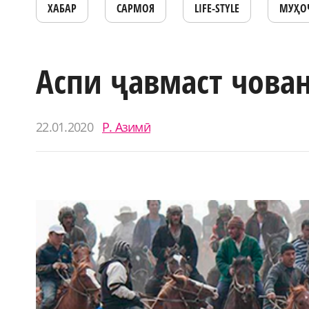
ХАБАР
САРМОЯ
LIFE-STYLE
МУҲО
Аспи ҷавмаст чова
22.01.2020
Р. Азимӣ