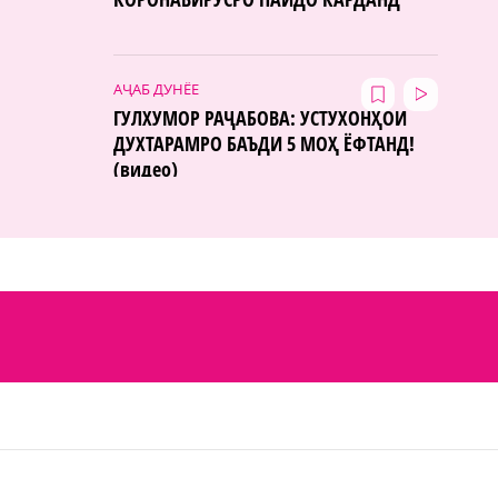
АҶАБ ДУНЁЕ
ГУЛХУМОР РАҶАБОВА: УСТУХОНҲОИ
ДУХТАРАМРО БАЪДИ 5 МОҲ ЁФТАНД!
(видео)