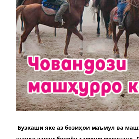
Бузкашӣ яке аз бозиҳои маъмул ва маш
шавқу завқи бепоён тамошо мекунанд. 