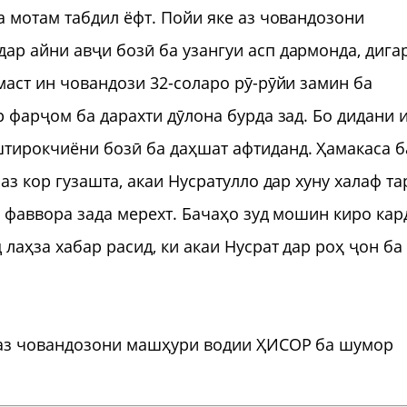
а мотам табдил ёфт. Пойи яке аз човандозони
р айни авҷи бозӣ ба узангуи асп дармонда, дига
маст ин човандози 32-соларо рӯ-рӯйи замин ба
 фарҷом ба дарахти дӯлона бурда зад. Бо дидани 
тирокчиёни бозӣ ба даҳшат афтиданд. Ҳамакаса б
аз кор гузашта, акаи Нусратулло дар хуну халаф та
н фаввора зада мерехт. Бачаҳо зуд мошин киро кар
лаҳза хабар расид, ки акаи Нусрат дар роҳ ҷон ба
 аз човандозони машҳури водии ҲИСОР ба шумор