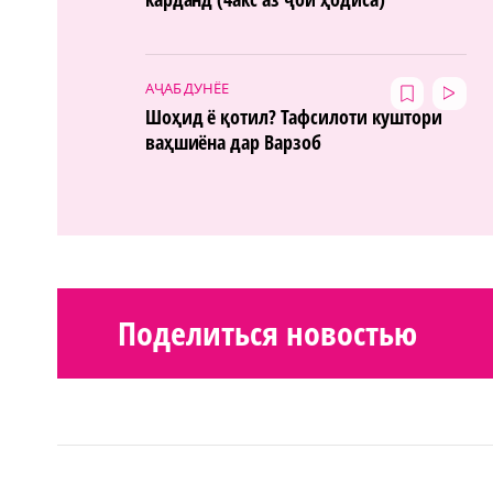
АҶАБ ДУНЁЕ
Шоҳид ё қотил? Тафсилоти куштори
ваҳшиёна дар Варзоб
Поделиться новостью