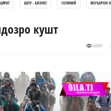
ҶИРАТ
ШОУ - БИЗНЕС
СОЛИМӢ
МОҶАРОИ 
ндозро кушт
6041