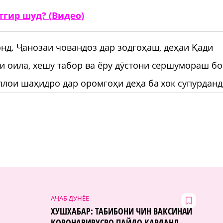
гир шуд? (Видео)
онд. Ҷанозаи човандоз дар зодгоҳаш, деҳаи Қади
и оила, хешу табор ва ёру дӯстони сершумораш бо
ллои шаҳидро дар оромгоҳи деҳа ба хок супурданд
АҶАБ ДУНЁЕ
ХУШХАБАР: ТАБИБОНИ ЧИН ВАКСИНАИ
КОРОНАВИРУСРО ПАЙДО КАРДАНД