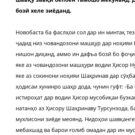
бозӣ хеле зиёданд.
Новобаста ба фаслҳои сол дар ин минтақ те
ҷадид низ човандозони машҳур дар ноҳияи 
нишон диҳанд, аммо ин дафъа бозӣ бо фоҷиа
яке аз човандозони машҳури водии Ҳисор Ну
яке аз сокинони ноҳияи Шаҳринав дар сӯҳба
ҳодисаи хунинро шаҳр дода, чунин гуфт: -Ба
истироҳат дар водии Ҳисор мусобиқаи бузк
натанҳо аз Ҳисору Шаҳринаву Турсунзода, 
мухлисони зиёде меоянд. Нидоҳои шавқанге
мебахшад ва барои ғолиб омадан дар ин му