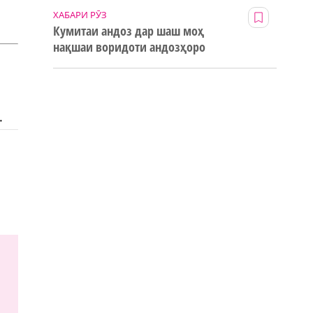
ХАБАРИ РӮЗ
Кумитаи андоз дар шаш моҳ
нақшаи воридоти андозҳоро
123% иҷро кард
.