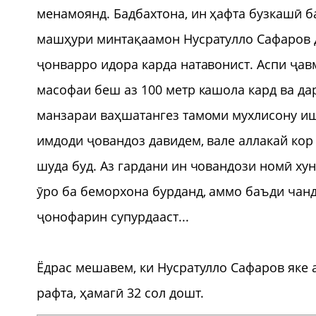
менамоянд. Бадбахтона, ин ҳафта бузкашӣ б
машҳури минтақаамон Нусратулло Сафаров да
ҷонварро идора карда натавонист. Аспи ҷав
масофаи беш аз 100 метр кашола кард ва дар
манзараи ваҳшатангез тамоми мухлисону иш
имдоди ҷовандоз давидем, вале аллакай кор 
шуда буд. Аз гардани ин човандози номӣ ху
ӯро ба беморхона бурданд, аммо баъди чанд 
ҷонофарин супурдааст...
Ёдрас мешавем, ки Нусратулло Сафаров яке
рафта, ҳамагӣ 32 сол дошт.