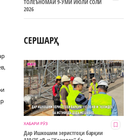
ТОЛЕЪНОМАИ 9-УМИ ИЮЛИ СОЛИ
2026
СЕРШАРҲ
о
ар
в,
ои
ар
ХАБАРИ РӮЗ
Дар Ишкошим зеристгоҳи барқии