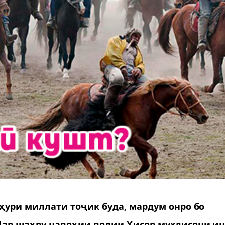
ҳури миллати тоҷик буда, мардум онро бо
Дар шаҳру навоҳии водии Ҳисор мухлисони и