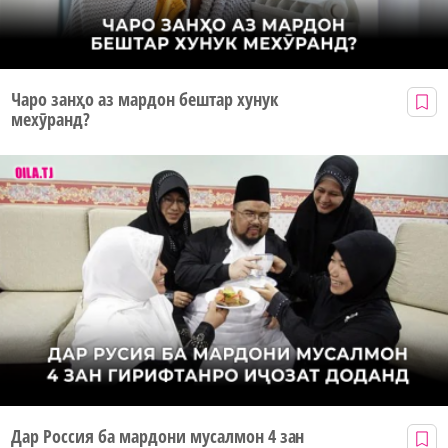
Чаро занҳо аз мардон бештар хунук
мехӯранд?
Дар Россия ба мардони мусалмон 4 зан