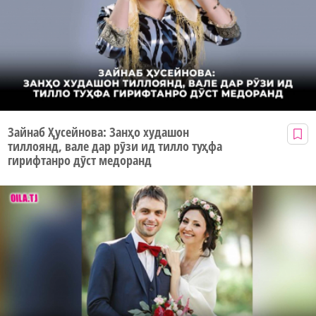
Зайнаб Ҳусейнова: Занҳо худашон
тиллоянд, вале дар рӯзи ид тилло туҳфа
гирифтанро дӯст медоранд