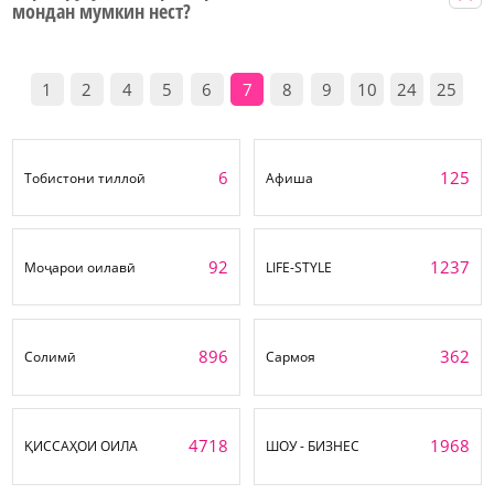
мондан мумкин нест?
1
2
4
5
6
7
8
9
10
24
25
6
125
Тобистони тиллоӣ
Афиша
92
1237
Моҷарои оилавӣ
LIFE-STYLE
896
362
Солимӣ
Сармоя
4718
1968
ҚИССАҲОИ ОИЛА
ШОУ - БИЗНЕС