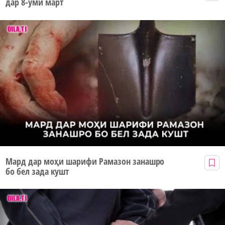
дар 8-уми март
Мард дар моҳи шарифи Рамазон занашро
бо бел зада кушт