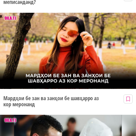
меписанданд?
Мардҳои бе зан ва занҳои бе шавҳарро аз
кор меронанд