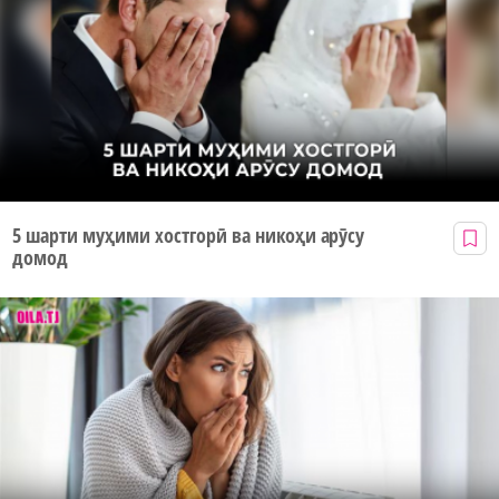
5 шарти муҳими хостгорӣ ва никоҳи арӯсу
домод