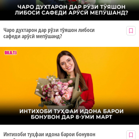
Чаро духтарон дар рӯзи тӯяшон либоси
сафеди арӯсӣ мепӯшанд?
Интихоби туҳфаи идона барои бонувон