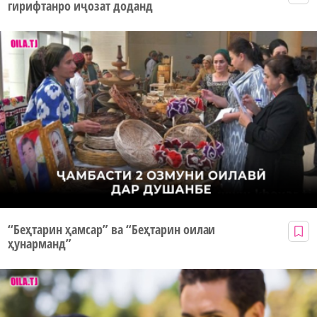
гирифтанро иҷозат доданд
“Беҳтарин ҳамсар” ва “Беҳтарин оилаи
ҳунарманд”