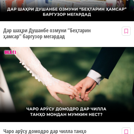
Дар шаҳри Душанбе озмуни “Беҳтарин
ҳамсар” баргузор мегардад
Чаро арӯсу домодро дар чилла танҳо