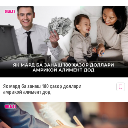
Як мард ба занаш 180 ҳазор доллари
амрикоӣ алимент дод