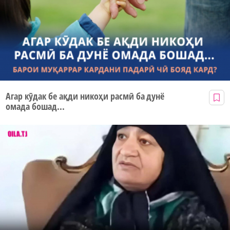
Агар кӯдак бе ақди никоҳи расмӣ ба дунё
омада бошад...