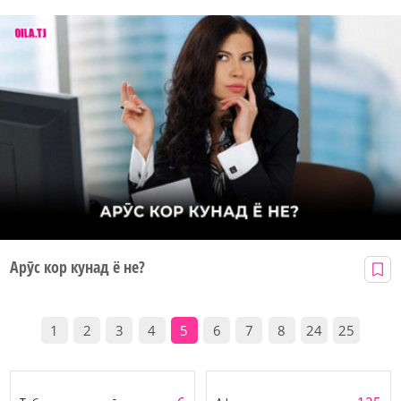
Арӯс кор кунад ё не?
1
2
3
4
5
6
7
8
24
25