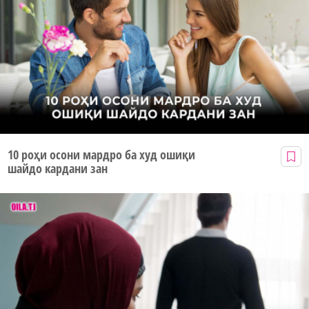
10 роҳи осони мардро ба худ ошиқи
шайдо кардани зан