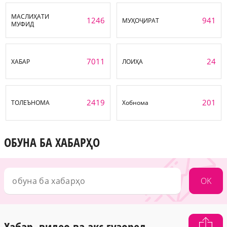
МАСЛИҲАТИ
1246
941
МУҲОҶИРАТ
МУФИД
7011
24
ХАБАР
ЛОИҲА
2419
201
ТОЛЕЪНОМА
Хобнома
ОБУНА БА ХАБАРҲО
OK
Хабар, видео ва акс гузоред