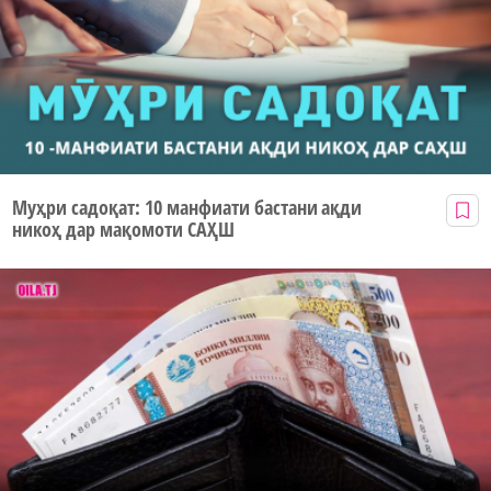
Муҳри садоқат: 10 манфиати бастани ақди
никоҳ дар мақомоти САҲШ