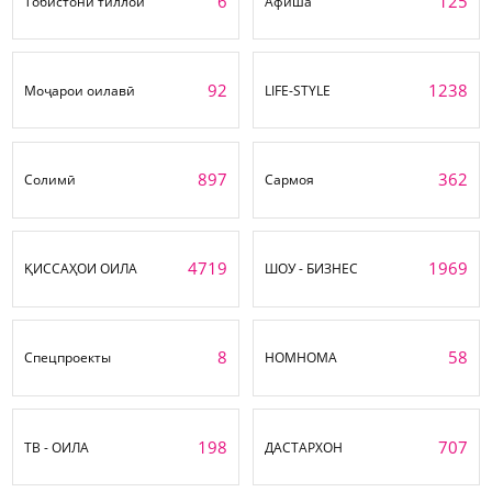
6
125
Тобистони тиллоӣ
Афиша
92
1238
Моҷарои оилавӣ
LIFE-STYLE
897
362
Солимӣ
Сармоя
4719
1969
ҚИССАҲОИ ОИЛА
ШОУ - БИЗНЕС
8
58
Спецпроекты
НОМНОМА
198
707
ТВ - ОИЛА
ДАСТАРХОН