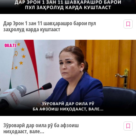
Дар Эрон 1 зан 11 шавҳарашро барои пул
заҳролуд карда куштааст
Зӯроварӣ дар оила рӯ ба афзоиш
ниҳодааст, вале...