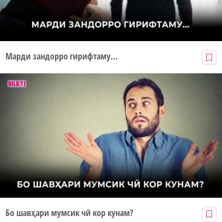
Марди зандорро гирифтаму...
Бо шавҳари мумсик чӣ кор кунам?