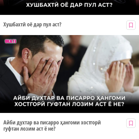
Хушбахтӣ оё дар пул аст?
Айби духтар ва писарро ҳангоми хостгорӣ
гуфтан лозим аст ё не?