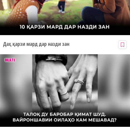
Даҳ қарзи мард дар назди зан