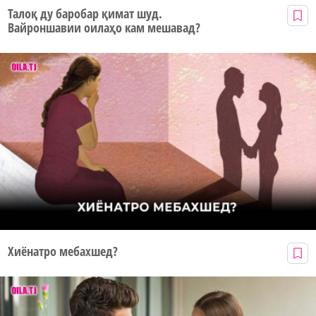
Талоқ ду баробар қимат шуд.
Вайроншавии оилаҳо кам мешавад?
Хиёнатро мебахшед?