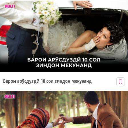
Барои арӯсдуздӣ 10 сол зиндон мекунанд