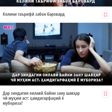
Келини таърифӣ забон баровард
Дар зиндагии оилавӣ байни зану шавҳар
чӣ муҳим аст: ҳамдигарфаҳмӣ ё
мубориза?