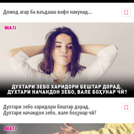
Домод агар ба ваъдааш вафо накунад...
Духтари зебо харидори бештар дорад.
Духтари начандон зебо, вале боҳунар чӣ?