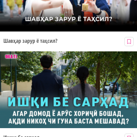
Шавҳар зарур ё таҳсил?