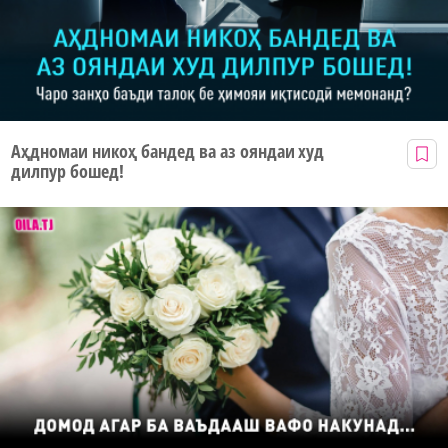
Аҳдномаи никоҳ бандед ва аз ояндаи худ
дилпур бошед!