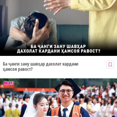
Ба ҷанги зану шавҳар дахолат кардани
ҳамсоя равост?