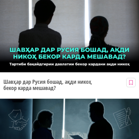
Шавҳар дар Русия бошад, ақди никоҳ
бекор карда мешавад?