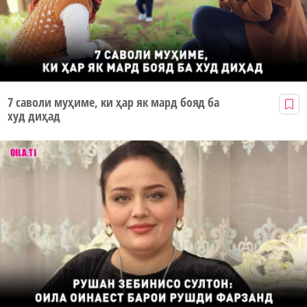
7 саволи муҳиме, ки ҳар як мард бояд ба
худ диҳад