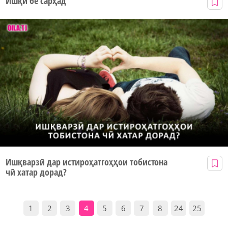
Ишқи бе сарҳад
Ишқварзӣ дар истироҳатгоҳҳои тобистона
чӣ хатар дорад?
1
2
3
4
5
6
7
8
24
25