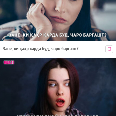
Зане, ки қаҳр карда буд, чаро баргашт?