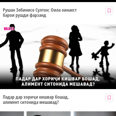
Рушан Зебинисо Султон: Оила оинаест
барои рушди фарзанд
Падар дар хориҷи кишвар бошад,
алимент ситонида мешавад?