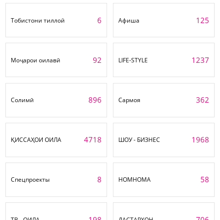
6
125
Тобистони тиллоӣ
Афиша
92
1237
Моҷарои оилавӣ
LIFE-STYLE
896
362
Солимӣ
Сармоя
4718
1968
ҚИССАҲОИ ОИЛА
ШОУ - БИЗНЕС
8
58
Спецпроекты
НОМНОМА
198
706
ТВ - ОИЛА
ДАСТАРХОН