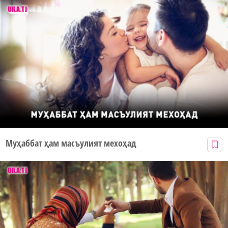
Муҳаббат ҳам масъулият мехоҳад