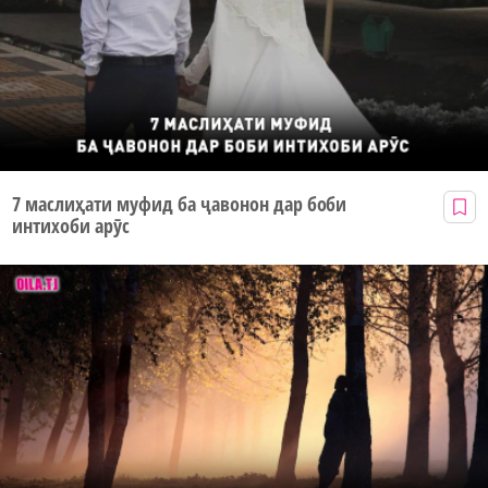
7 маслиҳати муфид ба ҷавонон дар боби
интихоби арӯс