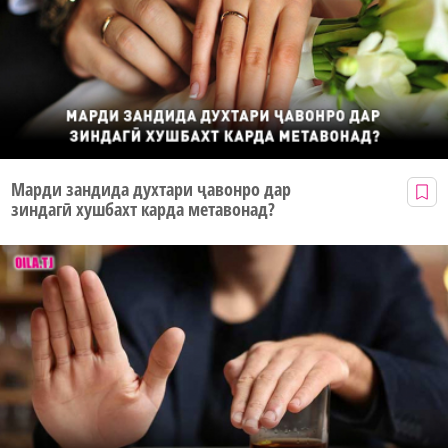
Марди зандида духтари ҷавонро дар
зиндагӣ хушбахт карда метавонад?