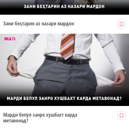
Зани беҳтарин аз назари мардон
Марди бепул занро хушбахт карда
метавонад?