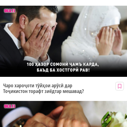
Чаро хароҷоти тӯйҳои арӯсӣ дар
Тоҷикистон торафт зиёдтар мешавад?