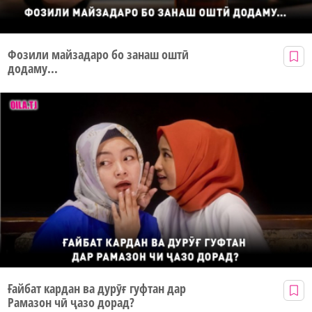
Фозили майзадаро бо занаш оштӣ
додаму...
Ғайбат кардан ва дурӯғ гуфтан дар
Рамазон чӣ ҷазо дорад?