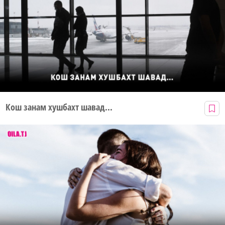
Кош занам хушбахт шавад...