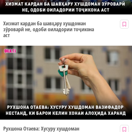
Хизмат кардан ба шавҳару хушдоман
зӯроварӣ не, одоби оиладории тоҷикона
аст
Рухшона Отаева: Хусуру хушдоман