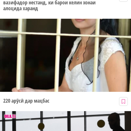
вазифадор нестанд, ки барои келин хонаи
алоҳида харанд
220 арӯсӣ дар маҳбас