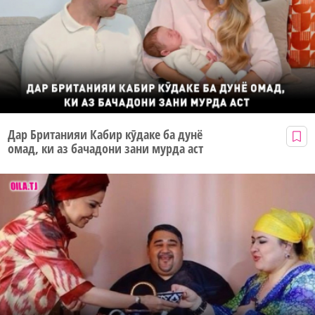
Дар Британияи Кабир кӯдаке ба дунё
омад, ки аз бачадони зани мурда аст