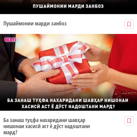
Пушаймонии марди занбоз
Ба занаш туҳфа нахаридани шавҳар
нишонаи хасисӣ аст ё дӯст надоштани
мард?