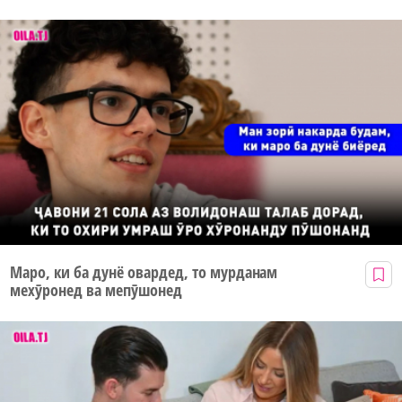
Маро, ки ба дунё овардед, то мурданам
мехӯронед ва мепӯшонед