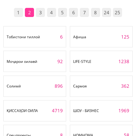
1
2
3
4
5
6
7
8
24
25
6
125
Тобистони тиллоӣ
Афиша
92
1238
Моҷарои оилавӣ
LIFE-STYLE
896
362
Солимӣ
Сармоя
4719
1969
ҚИССАҲОИ ОИЛА
ШОУ - БИЗНЕС
8
58
Спецпроекты
НОМНОМА