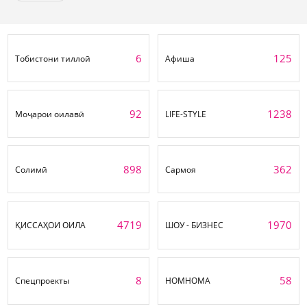
6
125
Тобистони тиллоӣ
Афиша
92
1238
Моҷарои оилавӣ
LIFE-STYLE
898
362
Солимӣ
Сармоя
4719
1970
ҚИССАҲОИ ОИЛА
ШОУ - БИЗНЕС
8
58
Спецпроекты
НОМНОМА