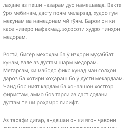
лаҳзае аз пеши назарам дур намешавад. Вақте
ӯро мебинам, дасту поям меларзад, худро гум
мекунам ва намедонам чӣ гӯям. Барои он ки
касе чизеро нафаҳмад, эҳсосоти худро пинҳон
медорам.
Ростӣ, бисёр мехоҳам ба ӯ изҳори муҳаббат
кунам, вале аз дӯстам шарм медорам.
Метарсам, ки мабодо фикр кунад ман солҳои
дароз ба хотири хоҳараш бо ӯ дӯстӣ мекардаам.
Чанд бор ният кардам ба хонаашон хостгор
фиристам, аммо боз тарси аз даст додани
дӯстам пеши роҳамро гирифт.
Аз тарафи дигар, андешаи он ки ягон ҷавони
дигар метавонад маликаи орзуҳоямро аз ман