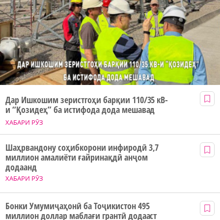
Дар Ишкошим зеристгоҳи барқии 110/35 кВ-
и “Қозидеҳ” ба истифода дода мешавад
ХАБАРИ РӮЗ
Шаҳрвандону соҳибкорони инфиродӣ 3,7
миллион амалиёти ғайринақдӣ анҷом
додаанд
ХАБАРИ РӮЗ
Бонки Умумиҷаҳонӣ ба Тоҷикистон 495
миллион доллар маблағи грантӣ додааст