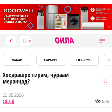
ХАБАР
САРМОЯ
LIFE-STYLE
М
Хоҳарашро гирам, ҷӯраам
меранҷад?
23.05.2026
Oila.tj
639