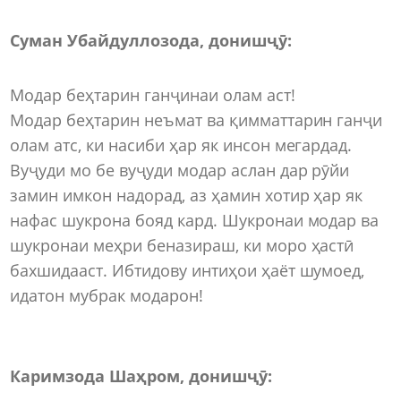
Суман Убайдуллозода, донишҷӯ:
Модар беҳтарин ганҷинаи олам аст!
Модар беҳтарин неъмат ва қимматтарин ганҷи
олам атс, ки насиби ҳар як инсон мегардад.
Вуҷуди мо бе вуҷуди модар аслан дар рӯйи
замин имкон надорад, аз ҳамин хотир ҳар як
нафас шукрона бояд кард. Шукронаи модар ва
шукронаи меҳри беназираш, ки моро ҳастӣ
бахшидааст. Ибтидову интиҳои ҳаёт шумоед,
идатон мубрак модарон!
Каримзода Шаҳром, донишҷӯ: