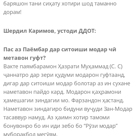
баряшон тани сиҳату хотири шод таманно
дорам!
Шердил Каримов, устоди ДДОТ:
Пас аз Паёмбар дар ситоиши модар чӣ
метавон гуфт?
Вакте паямбарамон Ҳазрати Муҳаммад (С. С)
ҷаннатро дар зери қудуми модарон гуфтаанд,
дигар дар ситоиши модар болотар аз ин сухане
наметавон пайдо кард. Модарон қаҳрамони
ҳамешагии зиндагии мо. Фарзандон ҳастанд.
Наметавон зиндагиро бидуни вуҷуди Зан-Модар
тасаввур намуд. Аз ҳаимн хотир тамоми
бонувонро бо ин иди зебо бо “Рӯзи модар”
муборакбод мегӯям.