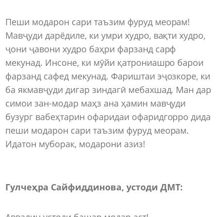
Пеши модарон сари таъзим фуруд меорам!
Мавҷуди дарёдиле, ки умри худро, вақти худро,
ҷони ҷавони худро баҳри фарзанд сарф
мекунад. Инсоне, ки мӯйи қатрониашро барои
фарзанд сафед мекунад. Фариштаи эҷозкоре, ки
ба якмавҷуди дигар зиндагӣ мебахшад. Ман дар
симои зан-модар маҳз ана ҳамин мавҷуди
бузург вабеҳтарин офаридаи офаридгорро дида
пеши модарон сари таъзим фуруд меорам.
Идатон муборак, модарони азиз!
Гулчеҳра Сайфиддинова, устоди ДМТ:
Аввалин устоди башар модар аст!