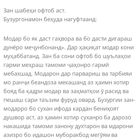
Зан шабеҳи офтоб аст.
Бузургонамон беҳуда нагуфтаанд:
Модар бо як даст гаҳвора ва бо дасти дигараш
дунёро меҷунбонанд». Дар ҳақиқат модар кони
муҳаббатанд. Зан ба сони офтоб бо шуълаҳои
гарми меҳраш тамоми ҷаҳонро гармӣ
мебахшад. Модарон дар парвариш ва тарбияи
мо ранҷи беандоза мекашанд аз ҳаимн хотир
бояд ба қадри модар ва заҳматҳои ӯ расид ва
пешаш сари таъзим фуруд овард. Бузургии зан-
модарро бо сухан ифода кардан бениҳоят
душвор аст, аз ҳамин хотир суханро ба дарозо
накашида тамоми занону духтарон ва мдарони
азизро бо идашон муборакбод мегӯям ва