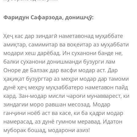
Фаридун Сафарзода, донишҷӯ:
Ҳеҷ кас дар зиндагӣ наметавонад муҳаббате
амиқтар, самимитар ва воқеитар аз муҳаббати
модари хеш дарёбад. Ин суханони банде не,
балки суханони донишманди бузурги лам
Оноре де Балзак дар васфи модар аст. Дар
ҳақиқат бузургтар аз меҳри модар дар тамоми
дунё ҳеҷ меҳру муҳзаббатеро наметавон пайд
кард. Зан-модар мисли чароғи мунавварест, ки
зиндагии моро равшан месозад. Модар
ганҷини ноёб аст ва касе, ки ба қадри модар
намерасад, аз дунё гумном меравад. Идатон
муборак бошад, модарони азиз!