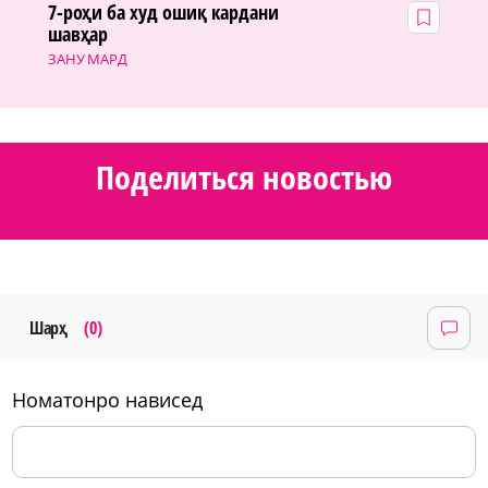
7-роҳи ба худ ошиқ кардани
шавҳар
ЗАНУ МАРД
Поделиться новостью
Шарҳ
(0)
номатонро нависед