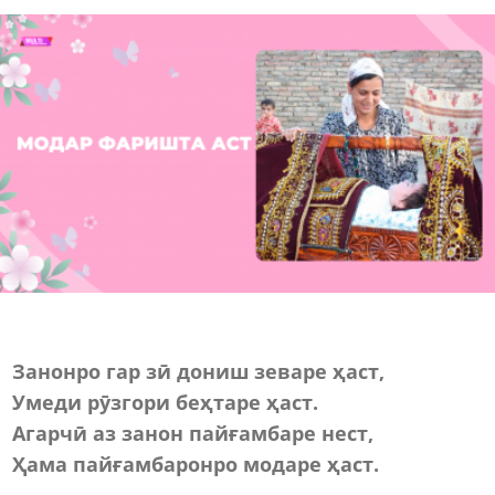
Занонро гар зӣ дониш зеваре ҳаст,
Умеди рӯзгори беҳтаре ҳаст.
Агарчӣ аз занон пайғамбаре нест,
Ҳама пайғамбаронро модаре ҳаст.