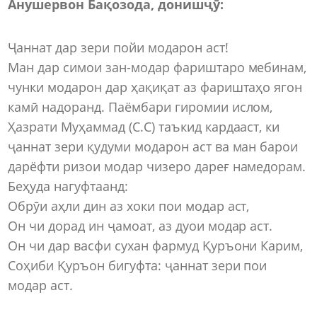
Анушервон Бақозода, донишҷӯ:
Ҷаннат дар зери пойи модарон аст!
Ман дар симои зан-модар фариштаро мебинам,
чунки модарон дар ҳақиқат аз фариштаҳо ягон
камӣ надоранд. Паёмбари гиромии ислом,
Ҳазрати Муҳаммад (С.С) таъкид кардааст, ки
ҷаннат зери қудуми модарон аст ва ман барои
дарёфти ризои модар чизеро дареғ намедорам.
Беҳуда нагуфтаанд:
Обрӯи аҳли дин аз хоки пои модар аст,
Он чи дорад ин ҷамоат, аз дуои модар аст.
Он чи дар васфи сухан фармуд Қуръони Карим,
Соҳиби Қуръон бигуфта: ҷаннат зери пои
модар аст.