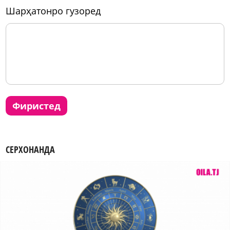
шарҳатонро гузоред
фиристед
СЕРХОНАНДА