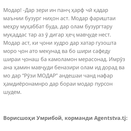
Модар! -Дар зери ин панҷ ҳарф чӣ қадар
маънии бузург ниҳон аст. Модар фариштаи
меҳру муҳаббат буда, дар олам бузургтару
муқаддас тар аз ӯ дигар ҳеҷ мавҷуде нест.
Модар аст, ки ҷони худро дар хатар гузошта
моро ҷон ато мекунад ва бо шири сафеду
шираи ҷонаш ба камоламон мерасонад. Имрӯз
ана ҳамин мавҷуди беназири олам ид дорад ва
мо дар “Рӯзи МОДАР” андешаи чанд нафар
ҳамдиёронамнро дар бораи модар пурсон
шудем.
Ворисшоҳи Умрибой, корманди Agentstva.tj: