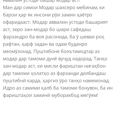
Ман дар симои Модар шахсеро мебинам, ки
барои ҳар як инсони рӯи замин ҳаётро
офаридааст. Модар аввалин устоди башарият
аст, зеро зан-модар бо шири сафедаш
фарзандро ба воя расонида, ба ӯ шеваи роҳ
рафтан, ҳарф задан ва одам буданро
меомӯзонад. Пуштибоне боэътимодтар аз
модар дар тамоми дунё вуҷуд надорад. Танҳо
зан-модар аст, ки мисли фариштаи нигаҳбон
дар тамоми ҳолатҳо аз фарзанди дилбандаш
пуштибнӣ карда, ҳаргиз ӯро танҳо намемонад.
Идро аз самими қалб ба тамоми бонувон, ба ин
фариштаҳои заминӣ муборакбод мегӯям!