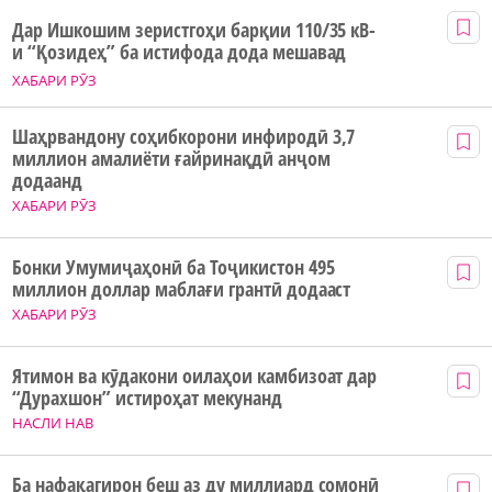
Дар Ишкошим зеристгоҳи барқии 110/35 кВ-
и “Қозидеҳ” ба истифода дода мешавад
ХАБАРИ РӮЗ
Шаҳрвандону соҳибкорони инфиродӣ 3,7
миллион амалиёти ғайринақдӣ анҷом
додаанд
ХАБАРИ РӮЗ
Бонки Умумиҷаҳонӣ ба Тоҷикистон 495
миллион доллар маблағи грантӣ додааст
ХАБАРИ РӮЗ
Ятимон ва кӯдакони оилаҳои камбизоат дар
“Дурахшон” истироҳат мекунанд
НАСЛИ НАВ
Ба нафақагирон беш аз ду миллиард сомонӣ