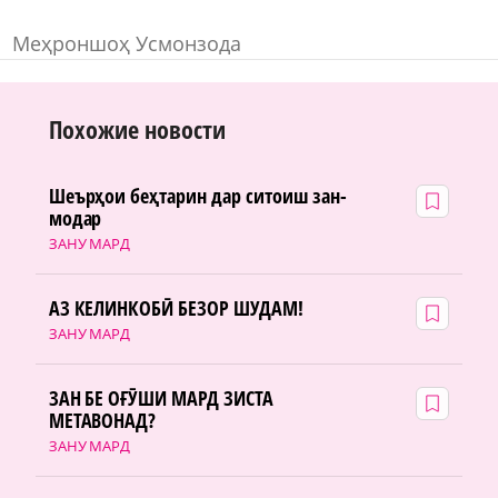
Меҳроншоҳ Усмонзода
Похожие новости
Шеърҳои беҳтарин дар ситоиш зан-
модар
ЗАНУ МАРД
АЗ КЕЛИНКОБӢ БЕЗОР ШУДАМ!
ЗАНУ МАРД
ЗАН БЕ ОҒӮШИ МАРД ЗИСТА
МЕТАВОНАД?
ЗАНУ МАРД