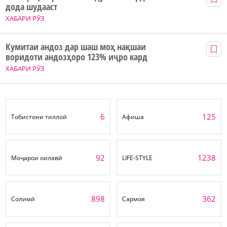
дода шудааст
ХАБАРИ РӮЗ
Кумитаи андоз дар шаш моҳ нақшаи
воридоти андозҳоро 123% иҷро кард
ХАБАРИ РӮЗ
6
125
Тобистони тиллоӣ
Афиша
92
1238
Моҷарои оилавӣ
LIFE-STYLE
898
362
Солимӣ
Сармоя