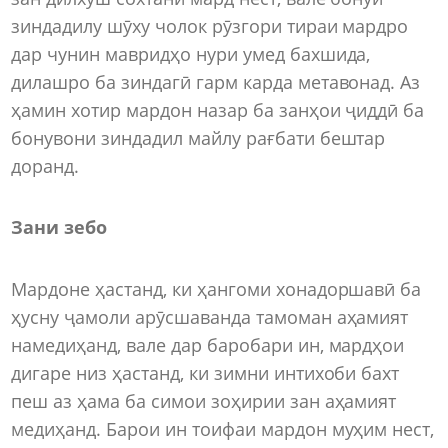
зиндадилу шӯху чолок рӯзгори тираи мардро
дар чунин мавридҳо нури умед бахшида,
дилашро ба зиндагӣ гарм карда метавонад. Аз
ҳамин хотир мардон назар ба занҳои ҷиддӣ ба
бонувони зиндадил майлу рағбати бештар
доранд.
Зани зебо
Мардоне ҳастанд, ки ҳангоми хонадоршавӣ ба
ҳусну ҷамоли арӯсшаванда тамоман аҳамият
намедиҳанд, вале дар баробари ин, мардҳои
дигаре низ ҳастанд, ки зимни интихоби бахт
пеш аз ҳама ба симои зоҳирии зан аҳамият
медиҳанд. Барои ин тоифаи мардон муҳим нест,