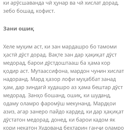
ки арӯсшаванда чӣ ҳунар ва чӣ хислат дорад,
зебо бошад, кофист.
Зани ошиқ
Хеле муҳим аст, ки зан мардашро бо тамоми
ҳастӣ дӯст дорад. Вақте зан дар ҳақиқат дӯст
медорад, барои дӯстдоштааш ба ҳама кор
қодир аст. Мутаассифона, мардон чунин хислат
надоранд. Мард ҳазор лофи муҳаббат занад
ҳам, дар зиндагӣ худашро аз ҳама бештар дӯст
медорад. Занҳо бошанд, ошиқ, ки шуданд,
одаму оламро фаромӯш мекунанд. Мардҳои
азиз, агар занеро пайдо кардед, ки дар ҳақиқат
дӯстатон медорад, донед, ки барои кадом як
кори некатон Худованд беҳтарин ганҷи оламро