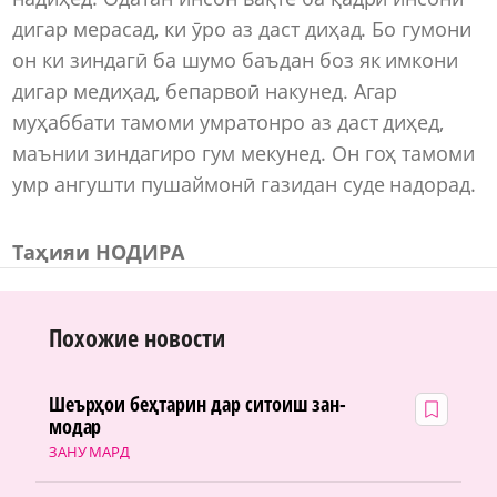
дигар мерасад, ки ӯро аз даст диҳад. Бо гумони
он ки зиндагӣ ба шумо баъдан боз як имкони
дигар медиҳад, бепарвоӣ накунед. Агар
муҳаббати тамоми умратонро аз даст диҳед,
маънии зиндагиро гум мекунед. Он гоҳ тамоми
умр ангушти пушаймонӣ газидан суде надорад.
Таҳияи НОДИРА
Похожие новости
Шеърҳои беҳтарин дар ситоиш зан-
модар
ЗАНУ МАРД