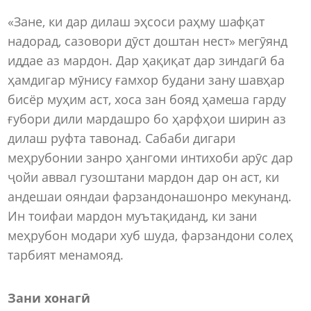
«Зане, ки дар дилаш эҳсоси раҳму шафқат
надорад, сазовори дӯст доштан нест» мегӯянд
иддае аз мардон. Дар ҳақиқат дар зиндагӣ ба
ҳамдигар мӯнису ғамхор будани зану шавҳар
бисёр муҳим аст, хоса зан бояд ҳамеша гарду
ғубори дили мардашро бо ҳарфҳои ширин аз
дилаш руфта тавонад. Сабаби дигари
меҳрубонии занро ҳангоми интихоби арӯс дар
ҷойи аввал гузоштани мардон дар он аст, ки
андешаи ояндаи фарзандонашонро мекунанд.
Ин тоифаи мардон муътақиданд, ки зани
меҳрубон модари хуб шуда, фарзандони солеҳ
тарбият менамояд.
Зани хонагӣ