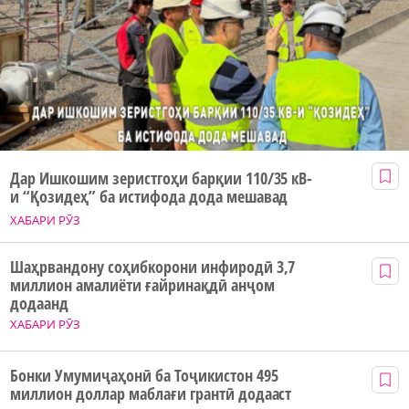
Дар Ишкошим зеристгоҳи барқии 110/35 кВ-
и “Қозидеҳ” ба истифода дода мешавад
ХАБАРИ РӮЗ
Шаҳрвандону соҳибкорони инфиродӣ 3,7
миллион амалиёти ғайринақдӣ анҷом
додаанд
ХАБАРИ РӮЗ
Бонки Умумиҷаҳонӣ ба Тоҷикистон 495
миллион доллар маблағи грантӣ додааст