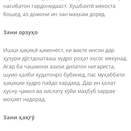
насибатон гардонидааст. Хушбахтӣ мехоста
бошед, аз домони ин зан маҳкам доред.
Зани орзуҳо
Ишқи ҳақиқӣ ҳамонест, ки вақте инсон дар
ҳузури дӯстдоштааш худро роҳат эҳсос мекунад.
Агар ба чашмони азизи дилатон нигариста,
шумо қалби худатонро бубинед, пас муҳаббати
ҳақиқии худро пайдо кардаед. Дар ин ҳолат
ҳусну ҷамол ва хислату хӯйи маҳбуб заррае
моҳият надорад.
Зани ҳақгӯ