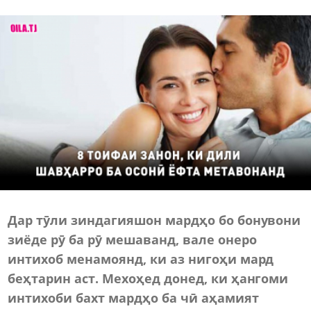
Дар тӯли зиндагияшон мардҳо бо бонувони
зиёде рӯ ба рӯ мешаванд, вале онеро
интихоб менамоянд, ки аз нигоҳи мард
беҳтарин аст. Мехоҳед донед, ки ҳангоми
интихоби бахт мардҳо ба чӣ аҳамият