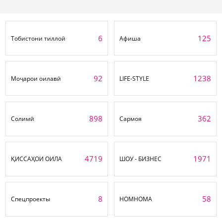
6
125
Тобистони тиллоӣ
Афиша
92
1238
Моҷарои оилавӣ
LIFE-STYLE
898
362
Солимӣ
Сармоя
4719
1971
ҚИССАҲОИ ОИЛА
ШОУ - БИЗНЕС
8
58
Спецпроекты
НОМНОМА