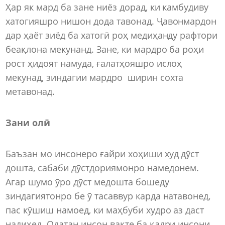
Ҳар як мард ба зане ниёз дорад, ки камбудиву
хатогияшро нишон дода тавонад. Ҷавонмардон
дар ҳаёт зиёд ба хатогӣ роҳ медиҳанду рафтори
беақлона мекунанд. Зане, ки мардро ба роҳи
рост ҳидоят намуда, ғалатҳояшро ислоҳ
мекунад, зиндагии мардро ширин сохта
метавонад.
Зани олӣ
Баъзан мо инсонеро ғайри хоҳиши худ дӯст
дошта, сабаби дӯстдориямонро намедонем.
Агар шумо ӯро дӯст медошта бошеду
зиндагиятонро бе ӯ тасаввур карда натавонед,
пас кӯшиш намоед, ки маҳбуби худро аз даст
надиҳед. Одатан инсон вақте ба қадри инсони