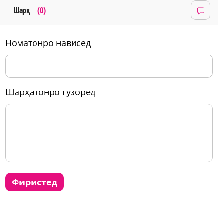
Шарҳ
(0)
номатонро нависед
шарҳатонро гузоред
фиристед