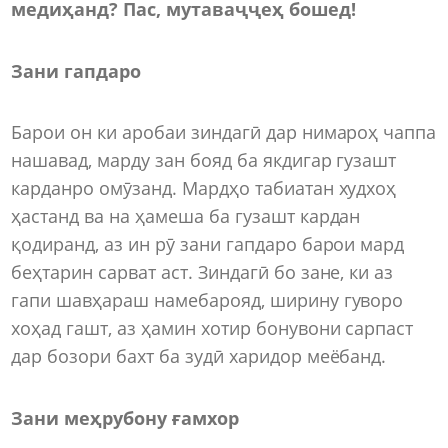
медиҳанд? Пас, мутаваҷҷеҳ бошед!
Зани гапдаро
Барои он ки аробаи зиндагӣ дар нимароҳ чаппа
нашавад, марду зан бояд ба якдигар гузашт
карданро омӯзанд. Мардҳо табиатан худхоҳ
ҳастанд ва на ҳамеша ба гузашт кардан
қодиранд, аз ин рӯ зани гапдаро барои мард
беҳтарин сарват аст. Зиндагӣ бо зане, ки аз
гапи шавҳараш намебарояд, ширину гуворо
хоҳад гашт, аз ҳамин хотир бонувони сарпаст
дар бозори бахт ба зудӣ харидор меёбанд.
Зани меҳрубону ғамхор