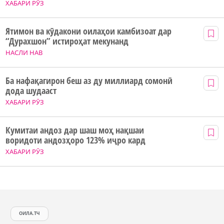
ХАБАРИ РӮЗ
Ятимон ва кӯдакони оилаҳои камбизоат дар
“Дурахшон” истироҳат мекунанд
НАСЛИ НАВ
Ба нафақагирон беш аз ду миллиард сомонӣ
дода шудааст
ХАБАРИ РӮЗ
Кумитаи андоз дар шаш моҳ нақшаи
воридоти андозҳоро 123% иҷро кард
ХАБАРИ РӮЗ
ОИЛА.ТЧ