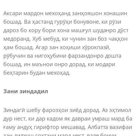
Аксари мардон мехоҳанд занҳояшон хонашин
бошад. Ва ҳастанд гурӯҳи бонувоне, ки рӯзи
дароз бо кору бори хона машғул шуданро дӯст
медоранд. Хуб мебуд, ки чунин зан боз чаққон
ҳам бошад. Агар зан хоҳиши хӯрокпазӣ,
рӯбучин ва нигоҳубини фарзандонро дошта
бошад, ин маънои онро дорад, ки модари
беҳтарин будан мехоҳад.
Зани зиндадил
Зиндагӣ шебу фарозҳои зиёд дорад. Аз эҳтимол
дур нест, ки дар кадом як давраи умраш мард ба
ғаму андуҳ гирифтор мешавад. Албатта вазифаи
зан дилхуш сохтани мард нест, вале бонуи