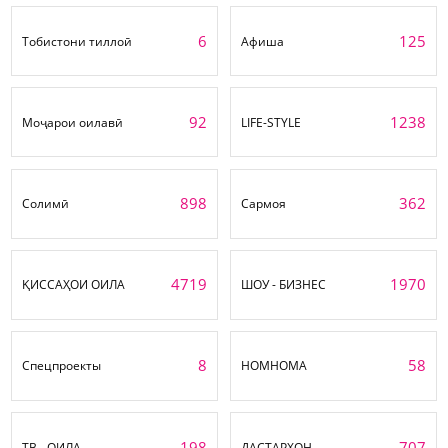
6
125
Тобистони тиллоӣ
Афиша
92
1238
Моҷарои оилавӣ
LIFE-STYLE
898
362
Солимӣ
Сармоя
4719
1970
ҚИССАҲОИ ОИЛА
ШОУ - БИЗНЕС
8
58
Спецпроекты
НОМНОМА
198
707
ТВ - ОИЛА
ДАСТАРХОН