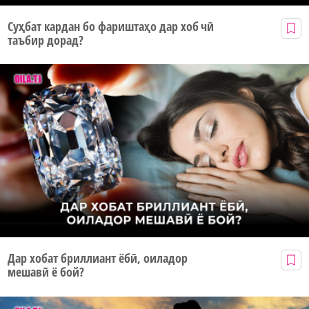
Суҳбат кардан бо фариштаҳо дар хоб чӣ
таъбир дорад?
Дар хобат бриллиант ёбӣ, оиладор
мешавӣ ё бой?