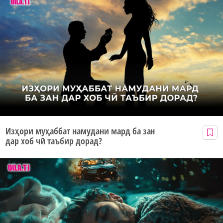
Изҳори муҳаббат намудани мард ба зан
дар хоб чӣ таъбир дорад?