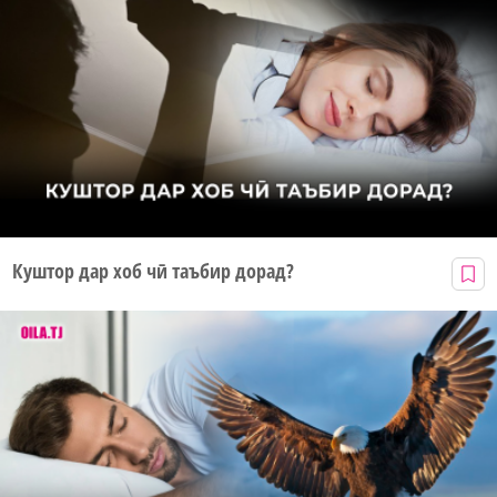
Куштор дар хоб чӣ таъбир дорад?