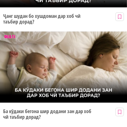
Ҷанг шудан бо хушдоман дар хоб чӣ
таъбир дорад?
Ба кӯдаки бегона шир додани зан дар хоб
чӣ таъбир дорад?