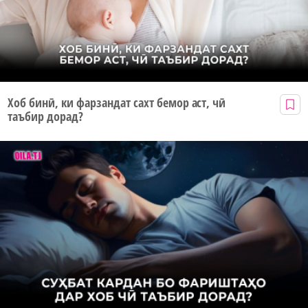
Хоб бинӣ, ки фарзандат сахт бемор аст, чӣ
таъбир дорад?