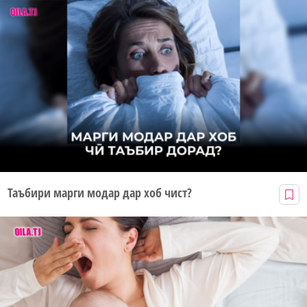
Таъбири марги модар дар хоб чист?