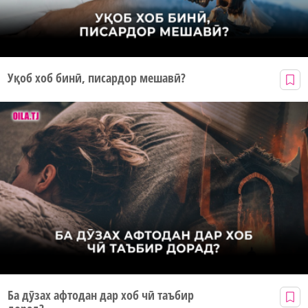
Уқоб хоб бинӣ, писардор мешавӣ?
Ба дӯзах афтодан дар хоб чӣ таъбир