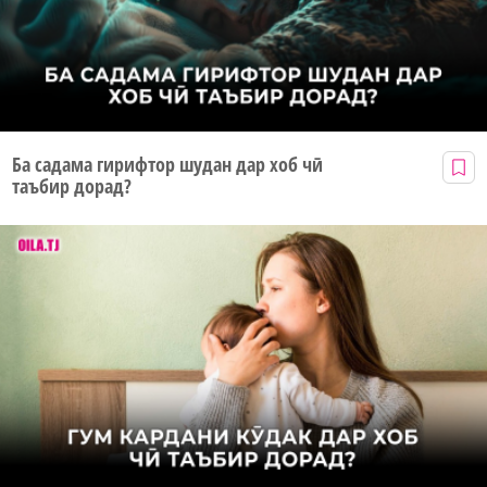
Ба садама гирифтор шудан дар хоб чӣ
таъбир дорад?