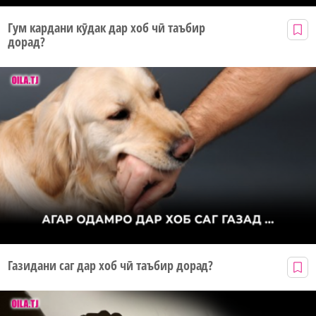
Гум кардани кӯдак дар хоб чӣ таъбир
дорад?
Газидани саг дар хоб чӣ таъбир дорад?