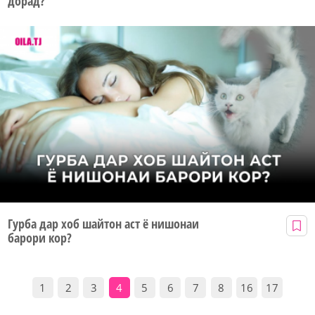
дорад?
Гурба дар хоб шайтон аст ё нишонаи
барори кор?
1
2
3
4
5
6
7
8
16
17