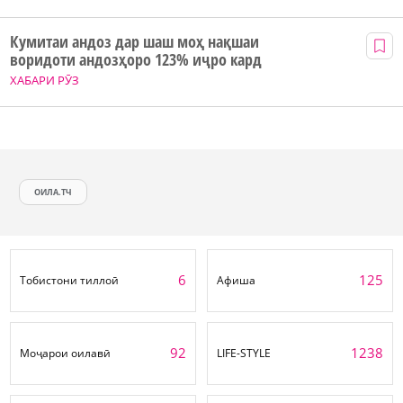
Кумитаи андоз дар шаш моҳ нақшаи
воридоти андозҳоро 123% иҷро кард
ХАБАРИ РӮЗ
ОИЛА.ТЧ
6
125
Тобистони тиллоӣ
Афиша
92
1238
Моҷарои оилавӣ
LIFE-STYLE