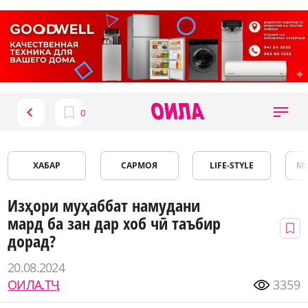
ХАБАР
САРМОЯ
LIFE-STYLE
М
Изҳори муҳаббат намудани
мард ба зан дар хоб чӣ таъбир
дорад?
20.08.2024
ОИЛА.ТҶ
3359