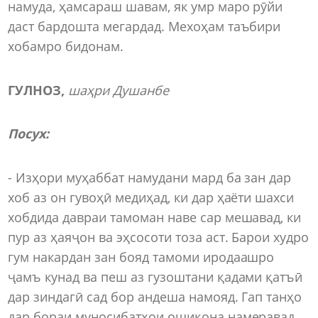
намуда, ҳамсараш шавам, як умр маро рӯйи
даст бардошта мегардад. Мехоҳам таъбири
хобамро бидонам.
ГУЛНОЗ,
шаҳри Душанбе
Посух:
- Изҳори муҳаббат намудани мард ба зан дар
хоб аз он гувоҳӣ медиҳад, ки дар ҳаёти шахси
хобдида давраи тамоман наве сар мешавад, ки
пур аз ҳаяҷон ва эҳсосоти тоза аст. Барои худро
гум накардан зан бояд тамоми иродаашро
ҷамъ кунад ва пеш аз гузоштани қадами қатъӣ
дар зиндагӣ сад бор андеша намояд. Гап танҳо
дар бораи муносибатҳои ошиқона намеравад,