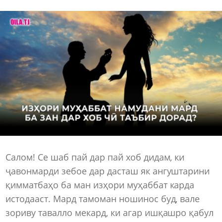
Салом! Се шаб пай дар пай хоб дидам, ки
ҷавонмарди зебое дар дасташ як ангуштарини
қимматбаҳо ба ман изҳори муҳаббат карда
истодааст. Мард тамоман ношинос буд, вале
зориву тавалло мекард, ки агар ишқашро қабул