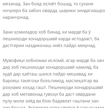
мезанад. Зан бояд эҳтиёт бошад, то сухани
ноҷоеро ба забон оварда, шарики зиндагиашро
наранҷонад.
Зани ҳомиладор хоб бинад, ки марде ба ӯ
пешниҳоди хонадоршавӣ карда истодааст, ба
дастгирии наздиконаш ниёз пайдо мекунад.
Мувофиқи хобномаи исломӣ, агар марде ба зан
дар хоб пешниҳоди хонадоршавӣ намояд, ба
зудӣ дар ҳаёташ шахсе пайдо мешавад, ки
барояш такягоҳи боэътимод, маслиҳатгар ва
роҳнамо хоҳад гашт. Пешниҳоди хонадоршавӣ
дар хоб метавонад гувоҳи ба даст овардани
пулу моли зиёд ва бою бадавлат гаштани зан
низ бошад. Эҳтимоли кори серпул ё сарчашмаи