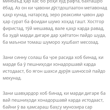
минбаъд ҳар кас бо роҳи худ рафта, бахташро
ёбад. Аз он ки ҷавони дӯстдоштаатон метавонад
қаҳр кунад, натарсед, зеро реаксияи ҷавон дар
ҳар сурат ба фоидаи шумо хоҳад гашт. Хостгор
фиристад, тӯй мешавад, вале қаҳр карда равад,
ба зудӣ марди дигаре дар ҳаётатон пайдо шуда,
ба маънои томаш шуморо хушбахт месозад.
Зани синну солаш ба ҷое расида хоб бинад, ки
марде ба ӯ пешниҳоди хонадоршавӣ карда
истодааст, бо ягон шахси дурӯя шиносоӣ пайдо
мекунад.
Зани шавҳардор хоб бинад, ки марди дигаре ба
вай пешниҳоди хонадоршавӣ карда истодааст,
байни ӯ ва ҳамсараш баҳсу мунозира сар