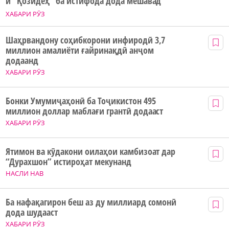
и “Қозидеҳ” ба истифода дода мешавад
ХАБАРИ РӮЗ
Шаҳрвандону соҳибкорони инфиродӣ 3,7
миллион амалиёти ғайринақдӣ анҷом
додаанд
ХАБАРИ РӮЗ
Бонки Умумиҷаҳонӣ ба Тоҷикистон 495
миллион доллар маблағи грантӣ додааст
ХАБАРИ РӮЗ
Ятимон ва кӯдакони оилаҳои камбизоат дар
“Дурахшон” истироҳат мекунанд
НАСЛИ НАВ
Ба нафақагирон беш аз ду миллиард сомонӣ
дода шудааст
ХАБАРИ РӮЗ