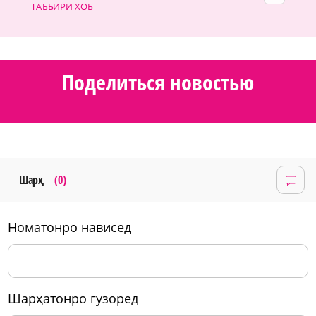
ТАЪБИРИ ХОБ
Поделиться новостью
Шарҳ
(0)
номатонро нависед
шарҳатонро гузоред