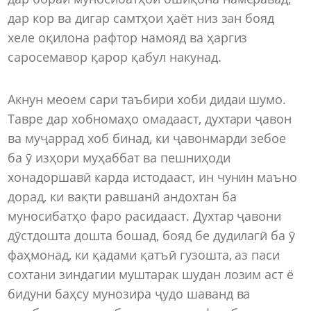
дар кор ва дигар самтҳои ҳаёт низ зан бояд
хеле оқилона рафтор намояд ва ҳаргиз
саросемавор қарор қабул накунад.
Акнун меоем сари таъбири хоби дидаи шумо.
Тавре дар хобномаҳо омадааст, духтари ҷавон
ва муҷаррад хоб бинад, ки ҷавонмарди зебое
ба ӯ изҳори муҳаббат ва пешниҳоди
хонадоршавӣ карда истодааст, ин чунин маъно
дорад, ки вақти равшанӣ андохтан ба
муносибатҳо фаро расидааст. Духтар ҷавони
дӯстдошта дошта бошад, бояд бе дудилагӣ ба ӯ
фаҳмонад, ки қадами қатъӣ гузошта, аз паси
сохтани зиндагии муштарак шудан лозим аст ё
бидуни баҳсу мунозира ҷудо шаванд ва