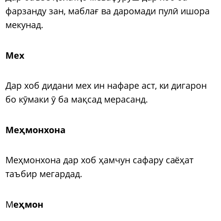
фарзанду зан, маблағ ва даромади пулӣ ишора
мекунад.
Мех
Дар хоб дидани мех ин нафаре аст, ки дигарон
бо кӯмаки ӯ ба мақсад мерасанд.
Меҳмонхона
Меҳмонхона дар хоб ҳамчун сафару саёҳат
таъбир мегардад.
М
еҳмон