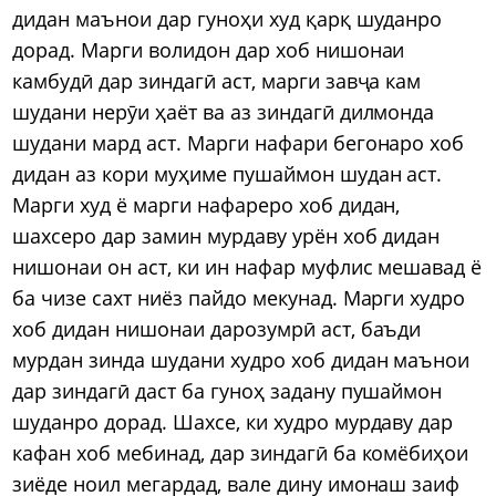
дидан маънои дар гуноҳи худ қарқ шуданро
дорад. Марги волидон дар хоб нишонаи
камбудӣ дар зиндагӣ аст, марги завҷа кам
шудани нерӯи ҳаёт ва аз зиндагӣ дилмонда
шудани мард аст. Марги нафари бегонаро хоб
дидан аз кори муҳиме пушаймон шудан аст.
Марги худ ё марги нафареро хоб дидан,
шахсеро дар замин мурдаву урён хоб дидан
нишонаи он аст, ки ин нафар муфлис мешавад ё
ба чизе сахт ниёз пайдо мекунад. Марги худро
хоб дидан нишонаи дарозумрӣ аст, баъди
мурдан зинда шудани худро хоб дидан маънои
дар зиндагӣ даст ба гуноҳ задану пушаймон
шуданро дорад. Шахсе, ки худро мурдаву дар
кафан хоб мебинад, дар зиндагӣ ба комёбиҳои
зиёде ноил мегардад, вале дину имонаш заиф