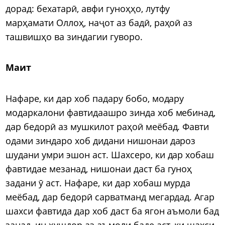
дорад: бехатарӣ, авфи гуноҳҳо, лутфу
марҳамати Оллоҳ, наҷот аз бадӣ, раҳоӣ аз
ташвишҳо ва зиндагии гуворо.
Маит
Нафаре, ки дар хоб падару бобо, модару
модаркалони фавтидаашро зинда хоб мебинад,
дар бедорӣ аз мушкилот раҳоӣ меёбад. Фавти
одами зиндаро хоб дидани нишонаи дароз
шудани умри эшон аст. Шахсеро, ки дар хобаш
фавтидае мезанад, нишонаи даст ба гуноҳ
задани ӯ аст. Нафаре, ки дар хобаш мурда
меёбад, дар бедорӣ сарватманд мегардад. Агар
шахси фавтида дар хоб даст ба ягон аъмоли бад
занад, ин ҳушдор аз аъмоли баде аст, ки шахси