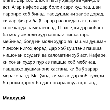
аст. Агар нафаре дар болои сари худ пашшаи
паронро хоб бинад, пас душмани заифе дорад,
ки дар фикри ба ӯ зарар расонидан аст, вале
коре карда наметавонад. Шахсе, ки дар хобаш
ба молу амволи худ пашшаи нишастаро
мебинад, бояд ин моли худро аз чашми душман
пинҳон нигоҳ дорад. Дар хоб куштани пашша
нишонаи осудагӣ ва саломатии хуб аст. Нафаре,
ки хонаи худро пур аз пашша хоб мебинад,
пашшаҳо душманоне ҳастанд, ки ба ӯ зарар
мерасонанд. Мегӯянд, ки магас дар хоб пулҳои
бо роҳи ҳаром ба даст овардашуда ҳастанд.
Мадҳушӣ