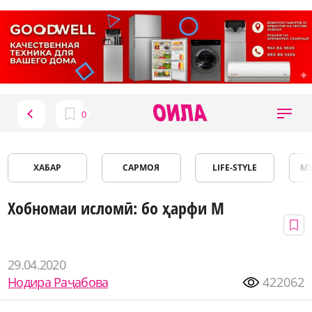
ХАБАР
САРМОЯ
LIFE-STYLE
М
Хобномаи исломӣ: бо ҳарфи М
29.04.2020
Нодира Раҷабова
422062