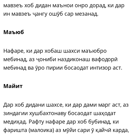
мавзеъ хоб дидан маънои онро дорад, ки дар
ин мавзеъ ҷангу ошӯб сар мезанад.
Маъюб
Нафаре, ки дар хобаш шахси маъюбро
мебинад, аз ҷониби наздиконаш вафодорӣ
мебинад ва ӯро пирии босаодат интизор аст.
Майит
Дар хоб дидани шахсе, ки дар дами марг аст, аз
зиндагии хушбахтонаву босаодат шаҳодат
медиҳад. Рафту нафаре дар хоб бубинад, ки
фаришта (малоика) аз мӯйи сари ӯ қайчӣ карда,