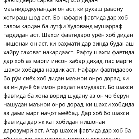
маънидодкунандаи он аст, ки руҳаш равону
хотираш шод аст. Бо нафари фавтида дар хоб
салом кардан ба лутфи Худованд мушарраф
гардидан аст. Шахси фавтидаро урён хоб дидан
нишонаи он аст, ки раҳматӣ дар зинда буданаш
хайру саховат накардааст. Рафту шахси фавтида
дар хоб аз марги инсон хабар диҳад, пас марги
шахси хобдида наздик аст. Нафари фавтидаеро
бо рӯи сиёҳ хоб дидан маънои онро дорад, ки
аз ин дунё бе имон реҳлат намудааст. Бо шахси
фавтида ба хона ворид шудану аз он ҷо берун
нашудан маънои онро дорад, ки шахси хобдида
аз дами марг наҷот меёбад. Дар хоб бо шахси
фавтида дар як кат хобидан нишонаи
дарозумрӣ аст. Агар шахси фавтида дар хоб ба
сӯи худ даъват намояд, марги шахси чунин