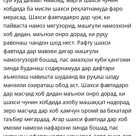
хобдида ба мисли шахси реҳлатнамуда фаро
мерасад. Шахси фавтидаеро дар ҷое, ки
пайваста намоз мегузорид, машғули намозхонӣ
хоб дидан, маънои онро дорад, ки руҳу
равонаш чандон шод нест. Рафту шахси
фавтида дар мавзеи дигар машғули
намозгузорӣ бошад, пас амалҳои хуби ҳангоми
зинда буданаш содирнамуда дар дафтари
аъмолаш навишта шудаанд ва руҳаш шоду
манзили охираташ обод аст. Шахси фавтидаро
дар масҷид хоб дидан маънои онро дорад, ки
шахси чунин хобдида азобу машаққат надорад,
зеро масҷид дар хоб ҳамчун оромӣ ва бехатарӣ
таъбир мегардад. Агар шахси фавтида дар хоб
имоми намози нафарони зинда бошад, пас
умри ин нафарон кутоҳ мешавад, зеро онҳо дар