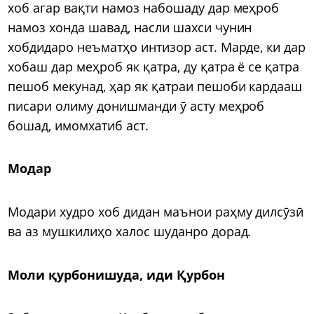
хоб агар вақти намоз набошаду дар меҳроб
намоз хонда шавад, насли шахси чунин
хобдидаро неъматҳо интизор аст. Марде, ки дар
хобаш дар меҳроб як қатра, ду қатра ё се қатра
пешоб мекунад, ҳар як қатраи пешоби кардааш
писари олиму донишманди ӯ асту меҳроб
бошад, имомхатиб аст.
Модар
Модари худро хоб дидан маънои раҳму дилсӯзӣ
ва аз мушкилиҳо халос шуданро дорад.
Моли қурбонишуда, иди Қурбон