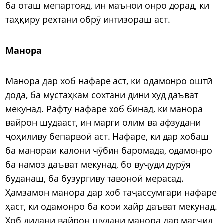
ба оташ мепартояд, ин маънои онро дорад, ки
таҳқиру рехтани обрӯ интизораш аст.
Манора
Манора дар хоб нафаре аст, ки одамонро оштӣ
дода, ба мустаҳкам сохтани дини худ даъват
мекунад. Рафту нафаре хоб бинад, ки манора
вайрон шудааст, ин марги олим ва афзудани
ҷоҳиливу бепарвоӣ аст. Нафаре, ки дар хобаш
ба манораи калони чӯбин баромада, одамонро
ба намоз даъват мекунад, бо вуҷуди дурӯя
буданаш, ба бузургиву тавоноӣ мерасад.
Ҳамзамон манора дар хоб таҷассумгари нафаре
ҳаст, ки одамонро ба кори хайр даъват мекунад.
Хоб дидани вайрон шудани манора дар масҷид