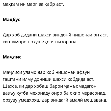
маҳкам ин марг ва қабр аст.
Маҳбус
Дар хоб дидани шахси зиндонӣ нишонаи он аст,
ки шуморо нохушиҳо интизоранд.
Маҷлис
Маҷлиси уламо дар хоб нишонаи афзун
гаштани илму дониши шахси хобдида аст.
Шахсе, ки дар хобаш барои ҷамъомадагон
вазъу хутба мехонаду онро ба охир мерасонад,
орзуву умедҳояш дар зиндагӣ амалӣ мешаванд.