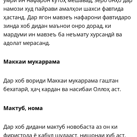
намози худ пайрави амалҳои шахси фавтида
ҳастанд. Дар ягон мавзеъ нафарони фавтидаро
зинда хоб дидан маънои онро дорад, ки
мардуми ин мавзеъ ба неъмату хурсандӣ ва
адолат мерасанд.
Маккаи мукаррама
Дар хоб вориди Маккаи мукаррама гаштан
бехатарӣ, ҳаҷ кардан ва насибаи Оллоҳ аст.
Мактуб, нома
Дар хоб дидани мактуб новобаста аз он ки
фиристода ё қабул шудааст, нишонаи хуб аст.