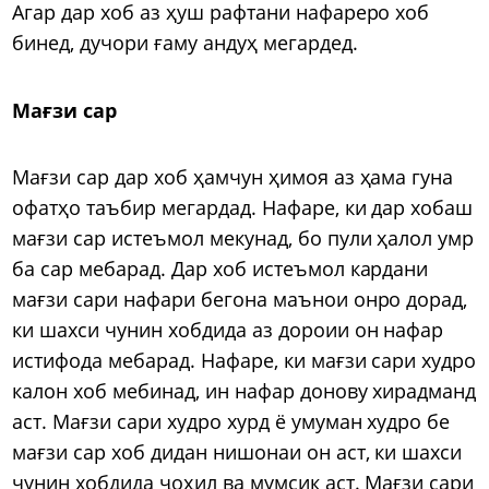
Агар дар хоб аз ҳуш рафтани нафареро хоб
бинед, дучори ғаму андуҳ мегардед.
Мағзи сар
Мағзи сар дар хоб ҳамчун ҳимоя аз ҳама гуна
офатҳо таъбир мегардад. Нафаре, ки дар хобаш
мағзи сар истеъмол мекунад, бо пули ҳалол умр
ба сар мебарад. Дар хоб истеъмол кардани
мағзи сари нафари бегона маънои онро дорад,
ки шахси чунин хобдида аз дороии он нафар
истифода мебарад. Нафаре, ки мағзи сари худро
калон хоб мебинад, ин нафар донову хирадманд
аст. Мағзи сари худро хурд ё умуман худро бе
мағзи сар хоб дидан нишонаи он аст, ки шахси
чунин хобдида ҷоҳил ва мумсик аст. Мағзи сари