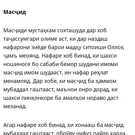
Масҷид
Масҷиди мустаҳкам сохташуда дар хоб
таҷассумгари олиме аст, ки дар наздаш
нафарони зиёде барои мадҳу ситоиши Оллоҳ
ҷамъ меоянд. Нафаре хоб бинад, ки шахси
ношиносе бо сабаби бемор шудани имоми
масҷид имом шудааст, ин нафар реҳлат
менамояд. Дар хобе, ки масҷид ба ҳаммом
мубаддал гаштааст, маънои онро дорад, ки
шахси пинҳонкоре ба амалҳои нораво даст
мезанад.
Агар нафаре хоб бинад, ки хонааш ба масҷид
мубаддал гаштааст, обрӯву нуфуз пайдо карда,