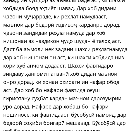
хобдида бояд эҳтиёт шавад. Дар хоб дидани
ҷавони муҷарраде, ки реҳлат намудааст,
маънои дар бедорӣ издивоҷ карданро дорад,
ҷавони зандидаи реҳлатнамуда дар хоб
нишонаи аз наздикон ҷудо шудан ё талоқ аст.
Даст ба аъмоли нек задани шахси реҳлатнамуда
дар хоб нишонаи он аст, ки шахси хобдида низ
кори хуб анҷом додааст. Шахси фавтидаро
зиндаву ҳангоми гапзанӣ хоб дидан маънои
онро дорад, ки хонаи охирати ин нафар обод
аст. Дар хоб бо нафари фавтида оғуш
гирифтану суҳбат кардан маънои дарозумрии
ӯро дорад. Нафаре дар хобаш бо нафари
ношиносе, ки фавтидааст, бӯсобусӣ намояд, дар
бедорӣ соҳиби боигарӣ мешавад. Бӯсобӯсӣ дар
хоб бо яке аз шиносҳоятон, ки реҳлат