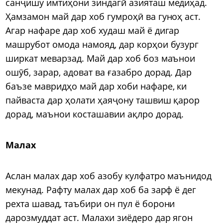
санҷишу имтиҳони зиндагӣ азияташ медиҳад.
Ҳамзамон май дар хоб гумроҳӣ ва гуноҳ аст.
Агар нафаре дар хоб худаш май ё дигар
машрубот омода намояд, дар корҳои бузург
ширкат меварзад. Май дар хоб боз маънои
ошӯб, зарар, адоват ва ғазабро дорад. Дар
баъзе мавридҳо май дар хоби нафаре, ки
пайваста дар ҳолати ҳаяҷону ташвиш қарор
дорад, маънои косташавии ақлро дорад.
Малах
Аслан малах дар хоб азобу кулфатро маънидод
мекунад. Рафту малах дар хоб ба зарф ё дег
рехта шавад, таъбири он пул ё борони
дарозмуддат аст. Малахи зиёдеро дар ягон