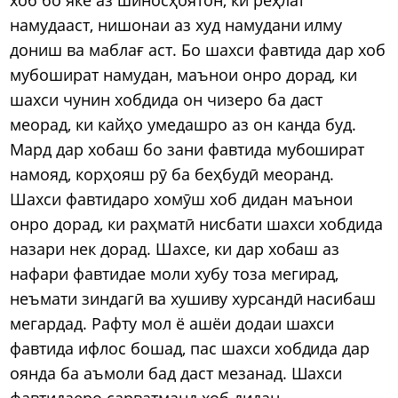
намудааст, нишонаи аз худ намудани илму
дониш ва маблағ аст. Бо шахси фавтида дар хоб
мубошират намудан, маънои онро дорад, ки
шахси чунин хобдида он чизеро ба даст
меорад, ки кайҳо умедашро аз он канда буд.
Мард дар хобаш бо зани фавтида мубошират
намояд, корҳояш рӯ ба беҳбудӣ меоранд.
Шахси фавтидаро хомӯш хоб дидан маънои
онро дорад, ки раҳматӣ нисбати шахси хобдида
назари нек дорад. Шахсе, ки дар хобаш аз
нафари фавтидае моли хубу тоза мегирад,
неъмати зиндагӣ ва хушиву хурсандӣ насибаш
мегардад. Рафту мол ё ашёи додаи шахси
фавтида ифлос бошад, пас шахси хобдида дар
оянда ба аъмоли бад даст мезанад. Шахси
фавтидаеро сарватманд хоб дидан