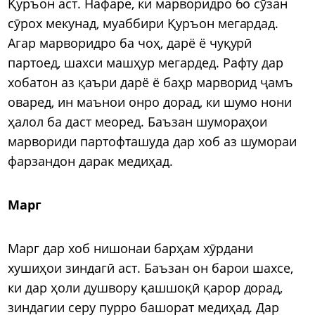
Қуръон аст. Нафаре, ки марворидро бо сӯзан
сӯрох мекунад, муаббири Қуръон мегардад.
Агар марворидро ба чоҳ, дарё ё чуқурӣ
партоед, шахси машҳур мегардед. Рафту дар
хобатон аз қаъри дарё ё баҳр марворид ҷамъ
оваред, ин маънои онро дорад, ки шумо нони
ҳалол ба даст меоред. Баъзан шумораҳои
марвориди партофташуда дар хоб аз шумораи
фарзандон дарак медиҳад.
Марг
Марг дар хоб нишонаи барҳам хӯрдани
хушиҳои зиндагӣ аст. Баъзан он барои шахсе,
ки дар ҳоли душвору қашшоқӣ қарор дорад,
зиндагии серу пурро башорат медиҳад. Дар