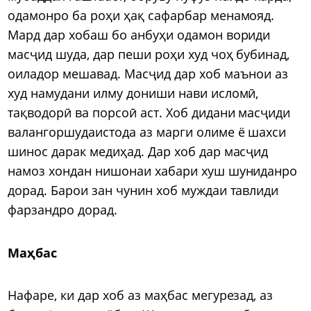
одамонро ба роҳи ҳақ сафарбар менамояд.
Мард дар хобаш бо анбуҳи одамон вориди
масҷид шуда, дар пеши роҳи худ чоҳ бубинад,
оиладор мешавад. Масҷид дар хоб маънои аз
худ намудани илму дониши нави исломӣ,
тақводорӣ ва порсоӣ аст. Хоб дидани масҷиди
валангоршудаистода аз марги олиме ё шахси
шинос дарак медиҳад. Дар хоб дар масҷид
намоз хондан нишонаи хабари хуш шуниданро
дорад. Барои зан чунин хоб муждаи тавлиди
фарзандро дорад.
Маҳбас
Нафаре, ки дар хоб аз маҳбас мегурезад, аз