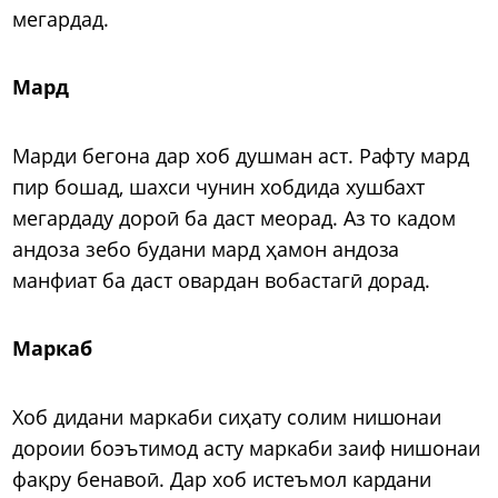
мегардад.
Мард
Марди бегона дар хоб душман аст. Рафту мард
пир бошад, шахси чунин хобдида хушбахт
мегардаду дороӣ ба даст меорад. Аз то кадом
андоза зебо будани мард ҳамон андоза
манфиат ба даст овардан вобастагӣ дорад.
Маркаб
Хоб дидани маркаби сиҳату солим нишонаи
дороии боэътимод асту маркаби заиф нишонаи
фақру бенавоӣ. Дар хоб истеъмол кардани