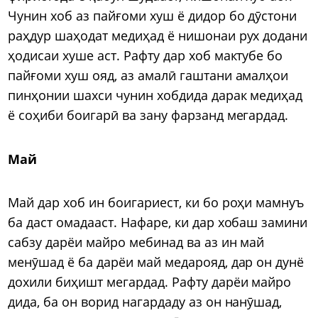
Чунин хоб аз пайғоми хуш ё дидор бо дӯстони
раҳдур шаҳодат медиҳад ё нишонаи рух додани
ҳодисаи хуше аст. Рафту дар хоб мактубе бо
пайғоми хуш ояд, аз амалӣ гаштани амалҳои
пинҳонии шахси чунин хобдида дарак медиҳад
ё соҳиби боигарӣ ва зану фарзанд мегардад.
Май
Май дар хоб ин боигариест, ки бо роҳи мамнуъ
ба даст омадааст. Нафаре, ки дар хобаш замини
сабзу дарёи майро мебинад ва аз ин май
менӯшад ё ба дарёи май медарояд, дар он дунё
дохили биҳишт мегардад. Рафту дарёи майро
дида, ба он ворид нагардаду аз он нанӯшад,