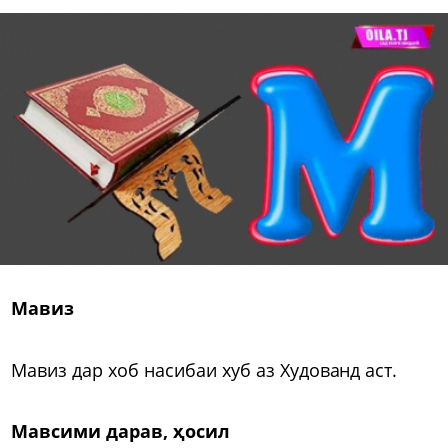
Мавиз
Мавиз дар хоб насибаи хуб аз Худованд аст.
Мавсими дарав, ҳосил