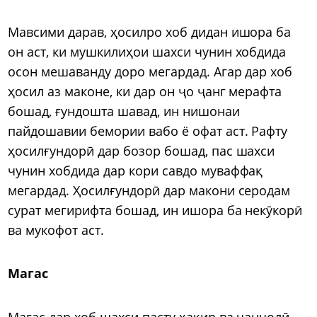
Мавсими дарав, ҳосилро хоб дидан ишора ба
он аст, ки мушкилиҳои шахси чунин хобдида
осон мешаванду доро мегардад. Агар дар хоб
ҳосил аз маконе, ки дар он ҷо ҷанг мерафта
бошад, ғундошта шавад, ин нишонаи
пайдошавии бемории вабо ё офат аст. Рафту
ҳосилғундорӣ дар бозор бошад, пас шахси
чунин хобдида дар кори савдо муваффақ
мегардад. Ҳосилғундорӣ дар макони серодам
сурат мегирифта бошад, ин ишора ба некӯкорӣ
ва мукофот аст.
Магас
Магас дар хоб шахси пасту ҳақир ва ҷанҷолӣ