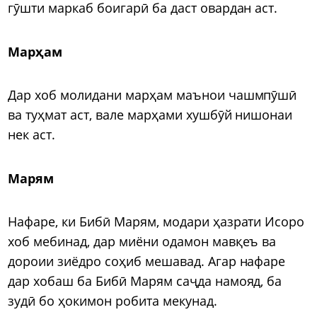
гӯшти маркаб боигарӣ ба даст овардан аст.
Мар
ҳ
ам
Дар хоб молидани марҳам маънои чашмпӯшӣ
ва туҳмат аст, вале марҳами хушбӯй нишонаи
нек аст.
Марям
Нафаре, ки Бибӣ Марям, модари ҳазрати Исоро
хоб мебинад, дар миёни одамон мавқеъ ва
дороии зиёдро соҳиб мешавад. Агар нафаре
дар хобаш ба Бибӣ Марям саҷда намояд, ба
зудӣ бо ҳокимон робита мекунад.