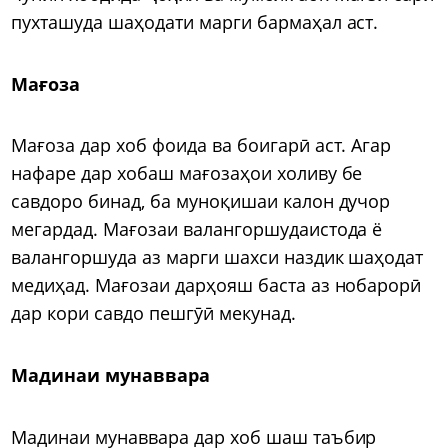
пухташуда шаҳодати марги бармаҳал аст.
Мағоза
Мағоза дар хоб фоида ва боигарӣ аст. Агар
нафаре дар хобаш мағозаҳои холиву бе
савдоро бинад, ба муноқишаи калон дучор
мегардад. Мағозаи валангоршудаистода ё
валангоршуда аз марги шахси наздик шаҳодат
медиҳад. Мағозаи дарҳояш баста аз нобарорӣ
дар кори савдо пешгӯӣ мекунад.
Мадинаи мунаввара
Мадинаи мунаввара дар хоб шаш таъбир