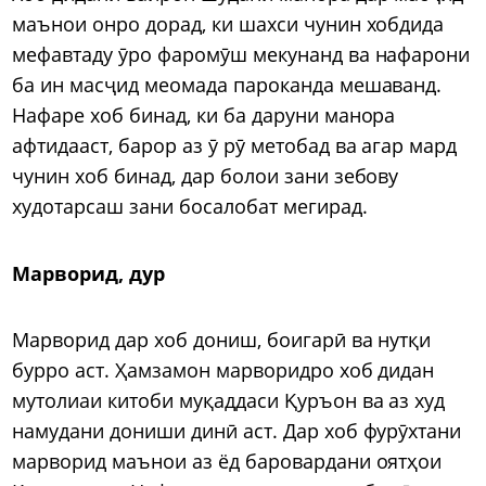
маънои онро дорад, ки шахси чунин хобдида
мефавтаду ӯро фаромӯш мекунанд ва нафарони
ба ин масҷид меомада пароканда мешаванд.
Нафаре хоб бинад, ки ба даруни манора
афтидааст, барор аз ӯ рӯ метобад ва агар мард
чунин хоб бинад, дар болои зани зебову
худотарсаш зани босалобат мегирад.
Марворид, дур
Марворид дар хоб дониш, боигарӣ ва нутқи
бурро аст. Ҳамзамон марворидро хоб дидан
мутолиаи китоби муқаддаси Қуръон ва аз худ
намудани дониши динӣ аст. Дар хоб фурӯхтани
марворид маънои аз ёд баровардани оятҳои