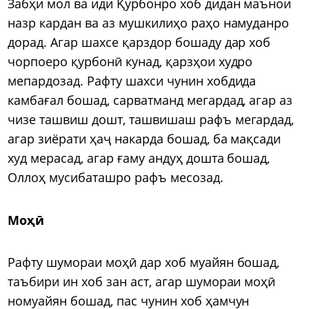
Забҳи мол ва иди Қурбонро хоб дидан маънои
назр кардан ва аз мушкилиҳо раҳо намуданро
дорад. Агар шахсе қарздор бошаду дар хоб
чорпоеро қурбонӣ кунад, қарзҳои худро
мепардозад. Рафту шахси чунин хобдида
камбағал бошад, сарватманд мегардад, агар аз
чизе ташвиш дошт, ташвишаш рафъ мегардад,
агар зиёрати ҳаҷ накарда бошад, ба мақсади
худ мерасад, агар ғаму андуҳ дошта бошад,
Оллоҳ мусибаташро рафъ месозад.
Моҳӣ
Рафту шумораи моҳӣ дар хоб муайян бошад,
таъбири ин хоб зан аст, агар шумораи моҳӣ
номуайян бошад, пас чунин хоб ҳамчун