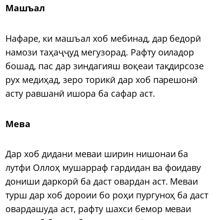
Машъал
Нафаре, ки машъал хоб мебинад, дар бедорӣ
намози таҳаҷҷуд мегузорад. Рафту оиладор
бошад, пас дар зиндагияш воқеаи тақдирсозе
рух медиҳад, зеро торикӣ дар хоб парешонӣ
асту равшанӣ ишора ба сафар аст.
Мева
Дар хоб дидани меваи ширин нишонаи ба
лутфи Оллоҳ мушарраф гардидан ва фоидаву
дониши даркорӣ ба даст овардан аст. Меваи
турш дар хоб дороии бо роҳи пургуноҳ ба даст
овардашуда аст, рафту шахси бемор меваи