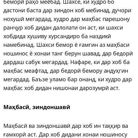
беморӣ раҳо меёбад. Шахсе, ки худро бо
дастони баста дар зиндон хоб мебинад, дучори
нохушӣ мегардад, худро дар маҳбас парешону
ранҷур хоб дидан далолати он аст, ки шахси
хобдида хушиву хурсандиро ба наздикӣ
намебинад. Шахси бемор ё ғамгин аз маҳбаси
ношинос ё хонаи танг берун шавад, дар бедорӣ
дардаш сабук мегардад. Нафаре, ки дар хоб ба
маҳбас меафтад, дар бедорӣ бемору андуҳгин
мегардад. Баъзе уламо бар онанд, ки худро дар
маҳбас хоб дидан нишонаи дарозумрӣ аст.
Маҳбасӣ, зиндоншавӣ
Маҳбасӣ ва зиндоншавӣ дар хоб ин таҳқир ва
ғамхорӣ аст. Дар хоб дидани хонаи ношиносу