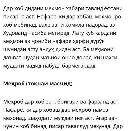
Дар хоб дидани меҳмон хабари тавлид ёфтани
писарча аст. Нафаре, ки дар хобаш меҳмонро
хоб мебинад, вале зани ҳомила надорад, аз
Худованд насиба мегирад. Лату куб кардани
меҳмон аз ҷониби нафаре ҳарфи дурӯғ
шунидан асту андуҳ дидан аст. Ба меҳмонӣ
даъват шудан маънои онро дорад, ки шахси
муддати мадид набуда бармегардад.
Меҳроб (тоқчаи масҷид
)
Меҳроб дар хоб зан, боигарӣ ва фарзанд аст.
Нафаре, ки дар хобаш дар меҳроб намоз
мехонад, шаҳодати муждаи нек аст. Агар зан
чунин хоб бинад, писар таваллуд мекунад. Дар