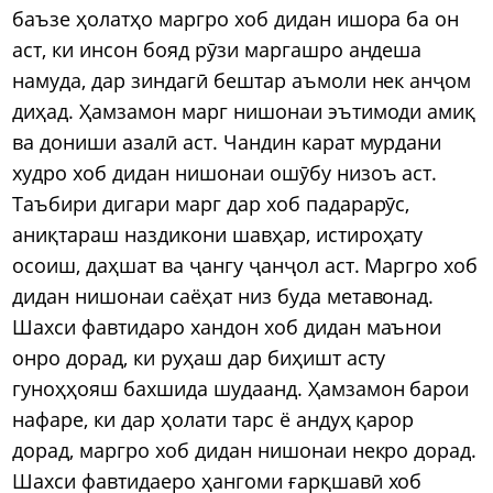
баъзе ҳолатҳо маргро хоб дидан ишора ба он
аст, ки инсон бояд рӯзи маргашро андеша
намуда, дар зиндагӣ бештар аъмоли нек анҷом
диҳад. Ҳамзамон марг нишонаи эътимоди амиқ
ва дониши азалӣ аст. Чандин карат мурдани
худро хоб дидан нишонаи ошӯбу низоъ аст.
Таъбири дигари марг дар хоб падарарӯс,
аниқтараш наздикони шавҳар, истироҳату
осоиш, даҳшат ва ҷангу ҷанҷол аст. Маргро хоб
дидан нишонаи саёҳат низ буда метавонад.
Шахси фавтидаро хандон хоб дидан маънои
онро дорад, ки руҳаш дар биҳишт асту
гуноҳҳояш бахшида шудаанд. Ҳамзамон барои
нафаре, ки дар ҳолати тарс ё андуҳ қарор
дорад, маргро хоб дидан нишонаи некро дорад.
Шахси фавтидаеро ҳангоми ғарқшавӣ хоб