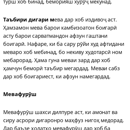
турш хоб бинад, беморияш хурӯҷ мекунад.
Таъбири дигари м
ева дар хоб издивоҷ аст.
Ҳамзамон мева барои камбизоатон боигарӣ
асту барои сарватмандон афзун гаштани
боигарӣ. Нафаре, ки ба сару рӯйи худ афтидани
меваро хоб мебинад, бо некиву худотарсӣ ном
мебарорад. Ҳама гуна меваи зард дар хоб
ҳамчун беморӣ таъбир мегардад. Меваи сабз
дар хоб боигариест, ки афзун намегардад.
Мевафурӯш
Мевафурӯш шахси дилпуре аст, ки амонат ва
сиру асрори дигаронро маҳфуз нигоҳ медорад.
Дар баъзе ҳолатҳо мевафурӯш дар хоб ба