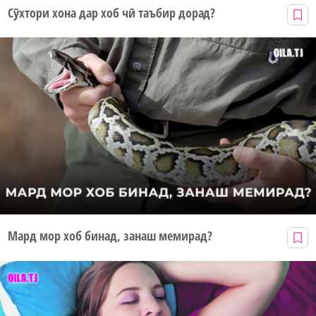
Сӯхтори хона дар хоб чӣ таъбир дорад?
Мард мор хоб бинад, занаш мемирад?