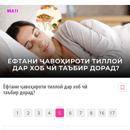
Ёфтани ҷавоҳироти тиллоӣ дар хоб чӣ
таъбир дорад?
1
2
3
4
5
6
7
8
16
17