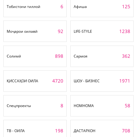
6
125
Тобистони тиллоӣ
Афиша
92
1238
Моҷарои оилавӣ
LIFE-STYLE
898
362
Солимӣ
Сармоя
4720
1971
ҚИССАҲОИ ОИЛА
ШОУ - БИЗНЕС
8
58
Спецпроекты
НОМНОМА
198
708
ТВ - ОИЛА
ДАСТАРХОН