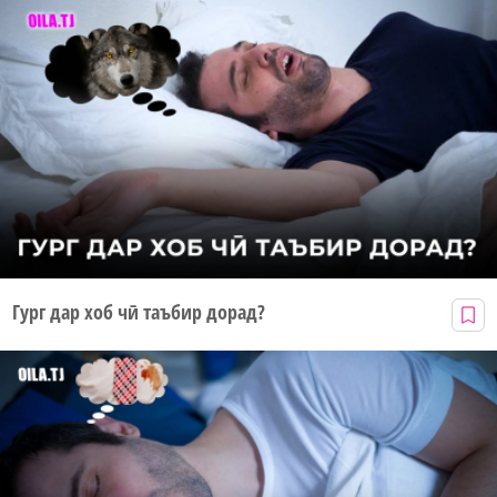
Гург дар хоб чӣ таъбир дорад?