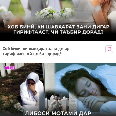
Хоб бинӣ, ки шавҳарат зани дигар
гирифтааст, чӣ таъбир дорад?