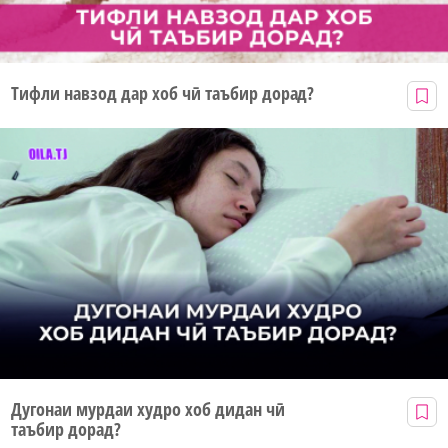
Тифли навзод дар хоб чӣ таъбир дорад?
Дугонаи мурдаи худро хоб дидан чӣ
таъбир дорад?