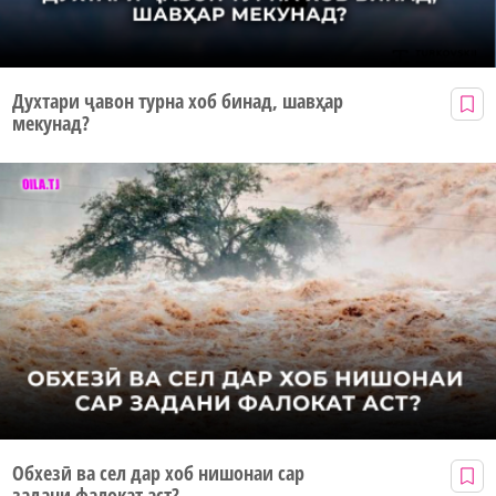
Духтари ҷавон турна хоб бинад, шавҳар
мекунад?
Обхезӣ ва сел дар хоб нишонаи сар
задани фалокат аст?