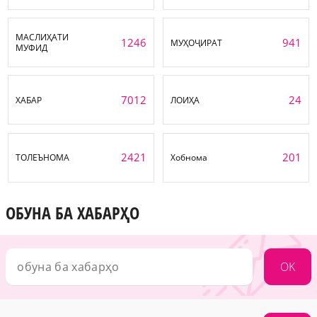
МАСЛИҲАТИ
1246
941
МУҲОҶИРАТ
МУФИД
7012
24
ХАБАР
ЛОИҲА
2421
201
ТОЛЕЪНОМА
Хобнома
ОБУНА БА ХАБАРҲО
OK