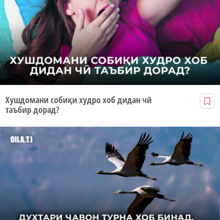
Хушдомани собиқи худро хоб дидан чӣ
таъбир дорад?