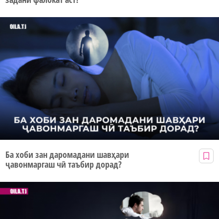
Ба хоби зан даромадани шавҳари
ҷавонмаргаш чӣ таъбир дорад?