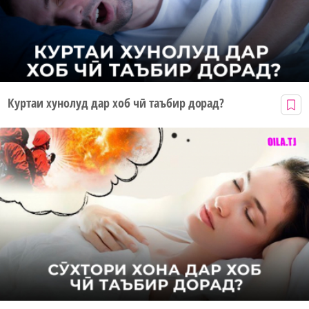
Куртаи хунолуд дар хоб чӣ таъбир дорад?