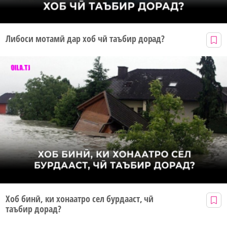
Либоси мотамӣ дар хоб чӣ таъбир дорад?
Хоб бинӣ, ки хонаатро сел бурдааст, чӣ
таъбир дорад?