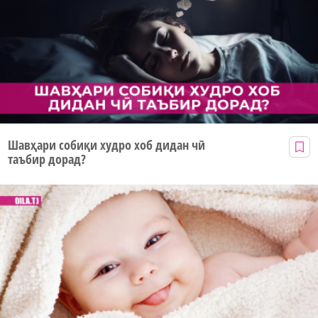
Шавҳари собиқи худро хоб дидан чӣ
таъбир дорад?