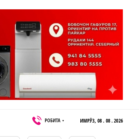
РОБИТА
ИМРӮЗ,
08 . 08 . 2026
▼