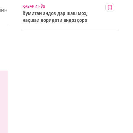
ХАБАРИ РӮЗ
мин
Кумитаи андоз дар шаш моҳ
нақшаи воридоти андозҳоро
123% иҷро кард