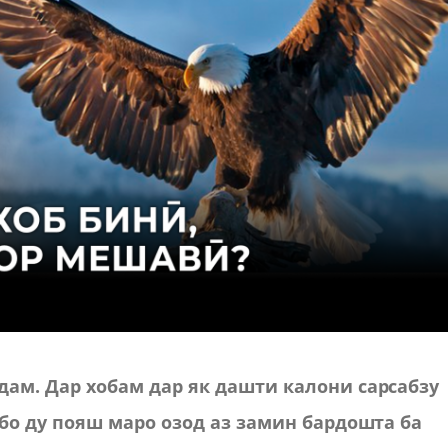
дам. Дар хобам дар як дашти калони сарсабзу
 бо ду пояш маро озод аз замин бардошта ба