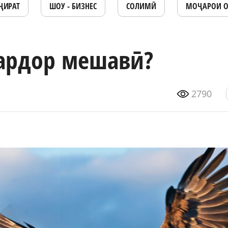
ҶИРАТ
ШОУ - БИЗНЕС
СОЛИМӢ
МОҶАРОИ 
сардор мешавӣ?
2790