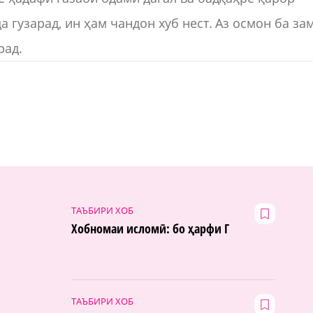
 гузарад, ин ҳам чандон хуб нест. Аз осмон ба за
рад.
ТАЪБИРИ ХОБ
Хобномаи исломӣ: бо ҳарфи Г
ТАЪБИРИ ХОБ