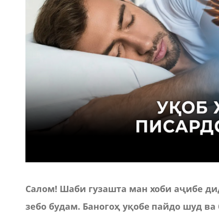
Салом! Шаби гузашта ман хоби аҷибе ди
зебо будам. Баногоҳ уқобе пайдо шуд ва