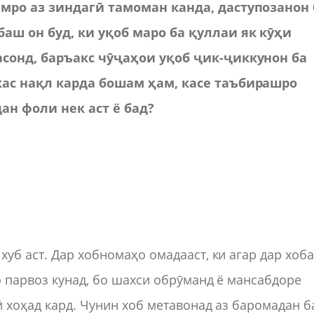
амро аз зиндагӣ тамоман канда, даступозанон 
аш он буд, ки уқоб маро ба қуллаи як кӯҳи
асонд, баръакс чӯҷаҳои уқоб ҷик-ҷиккунон ба
кас нақл карда бошам ҳам, касе таъбирашро
дан фоли нек аст ё бад?
хуб аст. Дар хобномаҳо омадааст, ки агар дар хоб
о парвоз кунад, бо шахси обрӯманд ё мансабдоре
ӣ хоҳад кард. Чунин хоб метавонад аз баромадан б