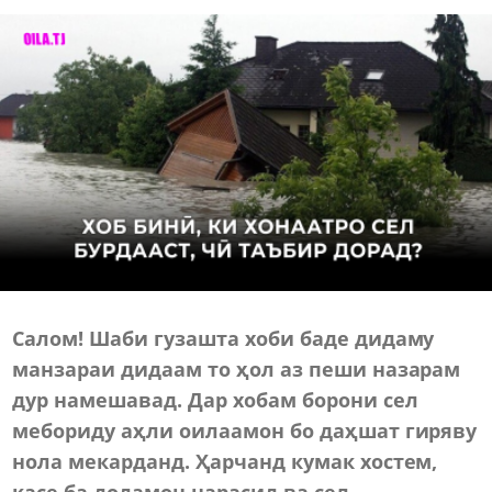
Салом! Шаби гузашта хоби баде дидаму
манзараи дидаам то ҳол аз пеши назарам
дур намешавад. Дар хобам борони сел
мебориду аҳли оилаамон бо даҳшат гиряву
нола мекарданд. Ҳарчанд к
умак хостем,
касе ба додамон нарасид ва сел