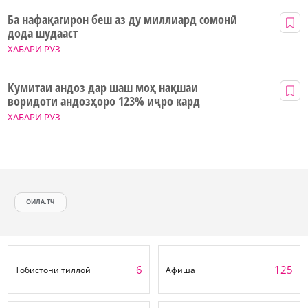
Ба нафақагирон беш аз ду миллиард сомонӣ
дода шудааст
ХАБАРИ РӮЗ
Кумитаи андоз дар шаш моҳ нақшаи
воридоти андозҳоро 123% иҷро кард
ХАБАРИ РӮЗ
ОИЛА.ТЧ
6
125
Тобистони тиллоӣ
Афиша