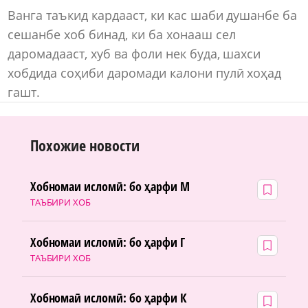
Ванга таъкид кардааст, ки кас шаби душанбе ба
сешанбе хоб бинад, ки ба хонааш сел
даромадааст, хуб ва фоли нек буда, шахси
хобдида соҳиби даромади калони пулӣ хоҳад
гашт.
Похожие новости
Хобномаи исломӣ: бо ҳарфи М
ТАЪБИРИ ХОБ
Хобномаи исломӣ: бо ҳарфи Г
ТАЪБИРИ ХОБ
Хобномаӣ исломӣ: бо ҳарфи К