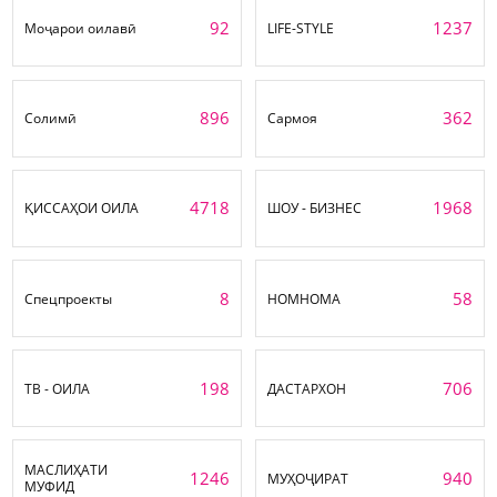
92
1237
Моҷарои оилавӣ
LIFE-STYLE
896
362
Солимӣ
Сармоя
4718
1968
ҚИССАҲОИ ОИЛА
ШОУ - БИЗНЕС
8
58
Спецпроекты
НОМНОМА
198
706
ТВ - ОИЛА
ДАСТАРХОН
МАСЛИҲАТИ
1246
940
МУҲОҶИРАТ
МУФИД