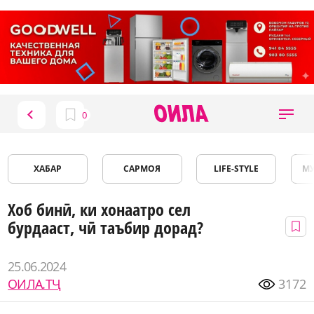
ХАБАР
САРМОЯ
LIFE-STYLE
М
Хоб бинӣ, ки хонаатро сел
бурдааст, чӣ таъбир дорад?
25.06.2024
ОИЛА.ТҶ
3172