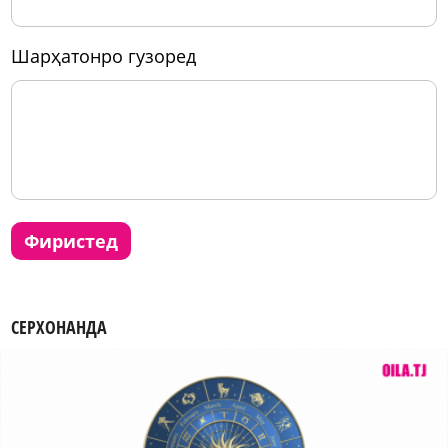
шарҳатонро гузоред
фиристед
СЕРХОНАНДА