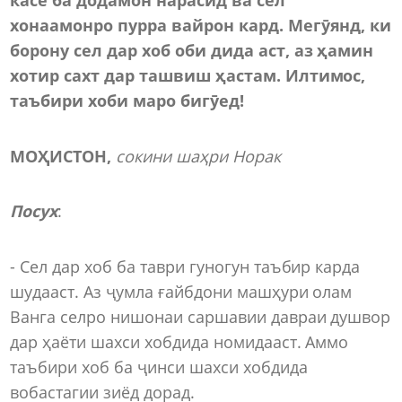
хонаамонро пурра вайрон кард. Мегӯянд, ки
борону сел дар хоб оби дида аст, аз ҳамин
хотир сахт дар ташвиш ҳастам. Илтимос,
таъбири хоби маро бигӯед!
МОҲИСТОН,
сокини шаҳри Норак
Посух
:
- Сел дар хоб ба таври гуногун таъбир карда
шудааст. Аз ҷумла ғайбдони машҳури олам
Ванга селро нишонаи саршавии давраи душвор
дар ҳаёти шахси хобдида номидааст. Аммо
таъбири хоб ба ҷинси шахси хобдида
вобастагии зиёд дорад.