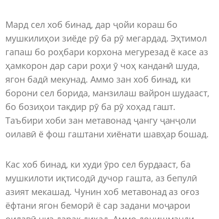
Мард сел хоб бинад, дар ҷойи кораш бо
мушкилиҳои зиёде рӯ ба рӯ мегардад. Эҳтимол
гапаш бо роҳбари корхона мегурезад ё касе аз
ҳамкорон дар сари роҳи ӯ чоҳ канданӣ шуда,
ягон бадӣ мекунад. Аммо зан хоб бинад, ки
борони сел борида, манзилаш вайрон шудааст,
бо бозиҳои тақдир рӯ ба рӯ хоҳад гашт.
Таъбири хоби зан метавонад ҷангу ҷанҷоли
оилавӣ ё фош гаштани хиёнати шавҳар бошад.
Кас хоб бинад, ки худи ӯро сел бурдааст, ба
мушкилоти иқтисодӣ дучор гашта, аз бепулӣ
азият мекашад. Чунин хоб метавонад аз оғоз
ёфтани ягон беморӣ ё сар задани моҷарои
оилавӣ низ дарак диҳад. Аммо донишманди