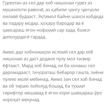
Гурехтан аз сел дар хоб нишонаи гурез аз
мушкилоти равонӣ, аз қабили ҷангу ҷанҷоли
оилавӣ будааст. Эҳтимол байни шахси хобдида
ва падару модар, ҳоҳару бародар ва ё
ҳамсараш ягон нофаҳмӣ сар зада, боиси
дилозурдагӣ гардад.
Аммо дар хобномаҳои исломӣ сел дар хоб
нишонаи аз даст додани пулу мол тасвир
ёфтааст. Мард хоб бинад, ки ба хонааш сел
даромадааст, тиҷораташ бебарор гашта, зиёни
пулию молӣ мебинад. Аммо зан сел хоб бинад
ва об тираю лойолуд бошад, ба туҳмат
гирифтор мешавад ё ягон кори шавҳараш ӯро
нороҳат мекунад.