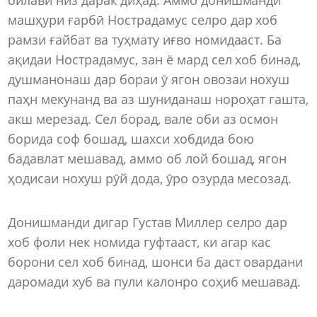
машҳури ғарбӣ Нострадамус селро дар хоб
рамзи ғайбат ва туҳмату иғво номидааст. Ба
ақидаи Нострадамус, зан ё мард сел хоб бинад,
душманонаш дар бораи ӯ ягон овозаи нохуш
паҳн мекунанд ва аз шуниданаш нороҳат гашта,
акш мерезад. Сел борад, вале оби аз осмон
борида соф бошад, шахси хобдида бою
бадавлат мешавад, аммо об лой бошад, ягон
ҳодисаи нохуш рӯй дода, ӯро озурда месозад.
Донишманди дигар Густав Миллер селро дар
хоб фоли нек номида гуфтааст, ки агар кас
борони сел хоб бинад, шонси ба даст овардани
даромади хуб ва пули калонро соҳиб мешавад.