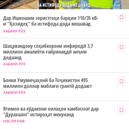
Дар Ишкошим зеристгоҳи барқии 110/35 кВ-
и “Қозидеҳ” ба истифода дода мешавад
ХАБАРИ РӮЗ
Шаҳрвандону соҳибкорони инфиродӣ 3,7
миллион амалиёти ғайринақдӣ анҷом
додаанд
ХАБАРИ РӮЗ
Бонки Умумиҷаҳонӣ ба Тоҷикистон 495
миллион доллар маблағи грантӣ додааст
ХАБАРИ РӮЗ
Ятимон ва кӯдакони оилаҳои камбизоат дар
“Дурахшон” истироҳат мекунанд
НАСЛИ НАВ