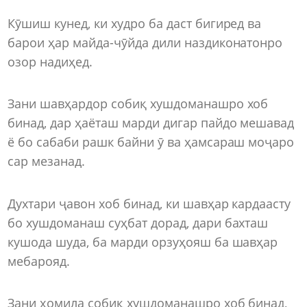
Кӯшиш кунед, ки худро ба даст бигиред ва
барои ҳар майда-чӯйда дили наздиконатонро
озор надиҳед.
Зани шавҳардор собиқ хушдоманашро хоб
бинад, дар ҳаёташ марди дигар пайдо мешавад
ё бо сабаби рашк байни ӯ ва ҳамсараш моҷаро
сар мезанад.
Духтари ҷавон хоб бинад, ки шавҳар кардаасту
бо хушдоманаш суҳбат дорад, дари бахташ
кушода шуда, ба марди орзуҳояш ба шавҳар
мебарояд.
Зани ҳомила собиқ хушдоманашро хоб бинад,