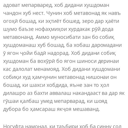
адоват мепарваред, хоб дидани хушдоман
чандон хуб нест. Чунин хоб метавонад як навъ
огоҳӣ бошад, ки эҳтиёт бошед, зеро дар ҳаёти
шумо баъзе нофаҳмиҳои хурдакак рӯй дода
метавонанд. Аммо муносибати зан бо собиқ
хушдоманаш хуб бошад, ба хобаш даромадани
ӯ ягон ҷойи бадӣ надорад. Хоб дидани собиқ
хушдоман ба вохӯрӣ бо ягон шиноси деринаи
кас далолат менамояд. Хоб дидани хушдомани
собиқи худ ҳамчунин метавонад нишонаи он
бошад, ки шахси хобдида, яъне зан то ҳол
дилашро аз бахти аввалаш накандааст ва дар як
гӯшаи қалбаш умед мепарварад, ки шояд
дубора бо ҳамсараш якҷоя мешаванд.
Ногуфта намонад, ки таъбири хоб ба синну сол