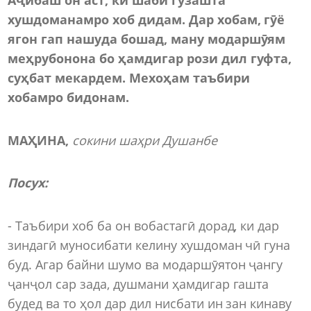
хушдоманамро хоб дидам. Дар хобам, гӯё
ягон гап нашуда бошад, ману модаршӯям
меҳрубонона бо ҳамдигар рози дил гуфта,
суҳбат мекардем.
Мехоҳам таъбири
хобамро бидонам.
МАҲИНА,
сокини шаҳри Душанбе
Посух
:
- Таъбири хоб ба он вобастагӣ дорад, ки дар
зиндагӣ муносибати келину хушдоман чӣ гуна
буд. Агар байни шумо ва модаршӯятон ҷангу
ҷанҷол сар зада, душмани ҳамдигар гашта
будед ва то ҳол дар дил нисбати ин зан кинаву