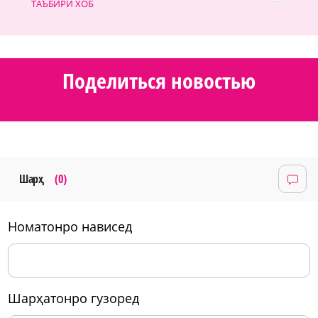
ТАЪБИРИ ХОБ
Поделиться новостью
Шарҳ
(0)
номатонро нависед
шарҳатонро гузоред