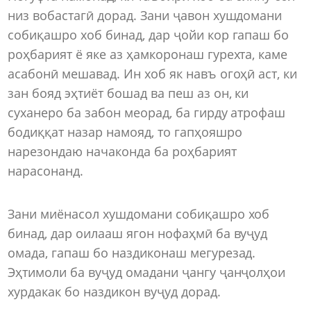
низ вобастагӣ дорад. Зани ҷавон хушдомани
собиқашро хоб бинад, дар ҷойи кор гапаш бо
роҳбарият ё яке аз ҳамкоронаш гурехта, каме
асабонӣ мешавад. Ин хоб як навъ огоҳӣ аст, ки
зан бояд эҳтиёт бошад ва пеш аз он, ки
суханеро ба забон меорад, ба гирду атрофаш
бодиққат назар намояд, то гапҳояшро
нарезондаю начаконда ба роҳбарият
нарасонанд.
Зани миёнасол хушдомани собиқашро хоб
бинад, дар оилааш ягон нофаҳмӣ ба вуҷуд
омада, гапаш бо наздиконаш мегурезад.
Эҳтимоли ба вуҷуд омадани ҷангу ҷанҷолҳои
хурдакак бо наздикон вуҷуд дорад.