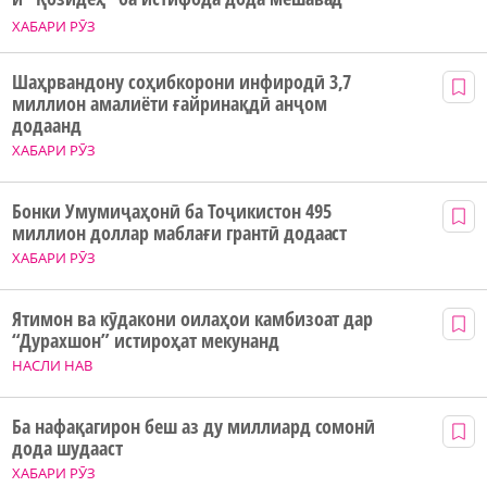
ХАБАРИ РӮЗ
Шаҳрвандону соҳибкорони инфиродӣ 3,7
миллион амалиёти ғайринақдӣ анҷом
додаанд
ХАБАРИ РӮЗ
Бонки Умумиҷаҳонӣ ба Тоҷикистон 495
миллион доллар маблағи грантӣ додааст
ХАБАРИ РӮЗ
Ятимон ва кӯдакони оилаҳои камбизоат дар
“Дурахшон” истироҳат мекунанд
НАСЛИ НАВ
Ба нафақагирон беш аз ду миллиард сомонӣ
дода шудааст
ХАБАРИ РӮЗ