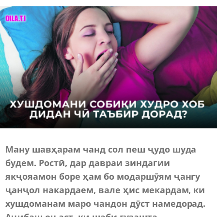
Ману шавҳарам чанд сол пеш ҷудо шуда
будем. Ростӣ
,
дар давраи зиндагии
якҷояамон боре ҳам бо модаршӯям ҷангу
ҷанҷол накардаем, вале ҳис мекардам, ки
хушдоманам маро чандон дӯст намедорад.
Аҷибаш он аст, ки шаби гузашта