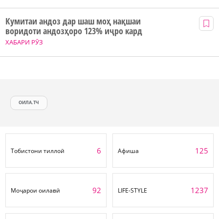
Кумитаи андоз дар шаш моҳ нақшаи
воридоти андозҳоро 123% иҷро кард
ХАБАРИ РӮЗ
ОИЛА.ТЧ
6
125
Тобистони тиллоӣ
Афиша
92
1237
Моҷарои оилавӣ
LIFE-STYLE