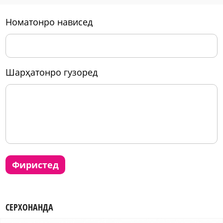
номатонро нависед
шарҳатонро гузоред
фиристед
СЕРХОНАНДА