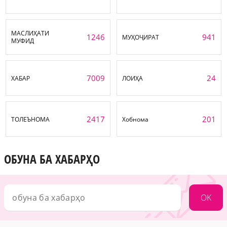
МАСЛИҲАТИ
1246
941
МУҲОҶИРАТ
МУФИД
7009
24
ХАБАР
ЛОИҲА
2417
201
ТОЛЕЪНОМА
Хобнома
ОБУНА БА ХАБАРҲО
OK