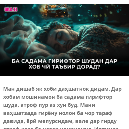
Ман дишаб як хоби даҳшатнок дидам. Дар
хобам мошинамон ба садама гирифтор
шуда, атроф пур аз хун буд. Мани
ваҳшатзада гирёну нолон ба чор тараф
давида, ёрӣ мепурсидам, вале дар гирду
атроф касе ба назар наменамуд. Илтимос,