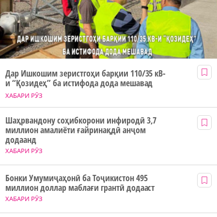
Дар Ишкошим зеристгоҳи барқии 110/35 кВ-
и “Қозидеҳ” ба истифода дода мешавад
ХАБАРИ РӮЗ
Шаҳрвандону соҳибкорони инфиродӣ 3,7
миллион амалиёти ғайринақдӣ анҷом
додаанд
ХАБАРИ РӮЗ
Бонки Умумиҷаҳонӣ ба Тоҷикистон 495
миллион доллар маблағи грантӣ додааст
ХАБАРИ РӮЗ