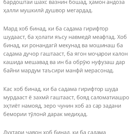
бардоштаи шахс вазнин бошад, ҳамон андоза
ҳалли мушкилӣ душвор мегардад.
Мард хоб бинад, ки ба садама гирифтор
шудааст, ба ҳолати яъсу навмедӣ меафтад. Хоб
бинад, ки ронандагӣ мекунад ва мошинаш ба
садама дучор гаштааст, ба ягон моҷарои калон
кашида мешавад ва ин ба обрӯю нуфузаш дар
байни мардум таъсири манфӣ мерасонад.
Кас хоб бинад, ки ба садама гирифтор шуда
мурдааст ё захмӣ гаштааст, бояд саломатиашро
эҳтиёт намояд, зеро чунин хоб аз сар задани
бемории тӯлонӣ дарак медиҳад.
Духтари ҷавон хоб бинад, ки ба садама