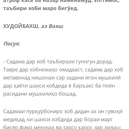
таъбири хоби маро бигӯед.
ХУДОЙБАХШ,
аз Вахш
Посух
:
- Садама дар хоб таъбирҳои гуногун дорад.
Тавре дар хобномаҳо омадааст, садама дар хоб
метавонад нишонаи сар задани ягон мушкилӣ
дар ҳаёти шахси хобдида ё баръакс ба поён
расидани мушкилиҳо бошад.
Садамаи пурқурбониро хоб дидан аз он гувоҳӣ
медиҳад, ки шахси хобдида дар бораи марг
бисёр фикр мекунад ва тарсу ҳарос дар дилаш