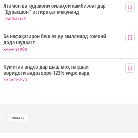
Ятимон ва кӯдакони оилаҳои камбизоат дар
“Дурахшон” истироҳат мекунанд
НАСЛИ НАВ
Ба нафақагирон беш аз ду миллиард сомонӣ
дода шудааст
ХАБАРИ РӮЗ
Кумитаи андоз дар шаш моҳ нақшаи
воридоти андозҳоро 123% иҷро кард
ХАБАРИ РӮЗ
ОИЛА.ТЧ