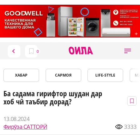
ХАБАР
САРМОЯ
LIFE-STYLE
М
Ба садама гирифтор шудан дар
хоб чӣ таъбир дорад?
13.08.2024
Фирӯза САТТОРӢ
3333