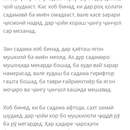
ҷой шудааст. Кас хоб бинад, ки дар роҳ ҳолати
садамавӣ ба миён омадааст, вале касе зарари
ҷисмонӣ надид, дар ҷойи кораш ҷангу ҷанҷол
сар мезанад.
Зан садама хоб бинад, дар ҳаёташ ягон
мушкилӣ ба миён меояд. Аз дур садамаро
мушоҳида мекарда бошад, ба худи вай зарар
намерасад, вале худаш ба садама гирифтор
гашта бошад, ба таври ғайриихтиёр ба ягон
моҷаро ва ҷангу ҷанҷол кашида мешавад.
Хоб бинед, ки ба садама афтода, сахт захмӣ
шудаед, дар ҷойи кор бо мушкилоти ҷиддӣ рӯ
ба рӯ мегардед. Ҳар қадаре ҷароҳати