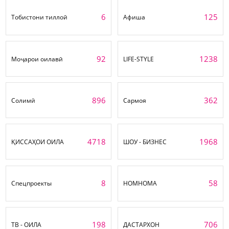
6
125
Тобистони тиллоӣ
Афиша
92
1238
Моҷарои оилавӣ
LIFE-STYLE
896
362
Солимӣ
Сармоя
4718
1968
ҚИССАҲОИ ОИЛА
ШОУ - БИЗНЕС
8
58
Спецпроекты
НОМНОМА
198
706
ТВ - ОИЛА
ДАСТАРХОН