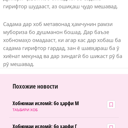
гирифтор шудааст, аз ошиқаш ҷудо мешавад.
Садама дар хоб метавонад ҳамчунин рамзи
мубориза бо душманон бошад. Дар баъзе
хобномаҳо омадааст, ки агар кас дар хобаш ба
садама гирифтор гардад, зан ё шавҳараш ба ӯ
хиёнат мекунад ва дар зиндагӣ бо шикаст рӯ ба
рӯ мешавад.
Похожие новости
Хобномаи исломӣ: бо ҳарфи М
ТАЪБИРИ ХОБ
Хобномаи исломӣ: бо ҳарфи Г