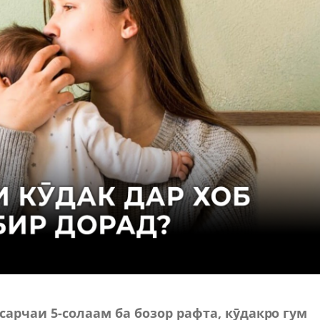
арчаи 5-солаам ба бозор рафта, кӯдакро гум