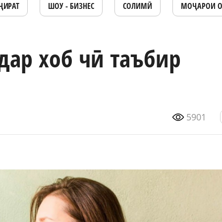
ҶИРАТ
ШОУ - БИЗНЕС
СОЛИМӢ
МОҶАРОИ 
дар хоб чӣ таъбир
5901