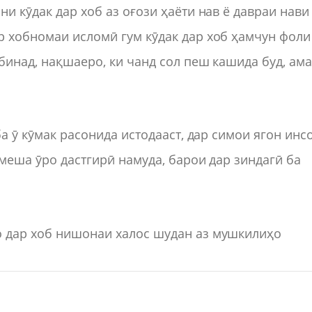
ни кӯдак дар хоб аз оғози ҳаёти нав ё давраи нави
р хобномаи исломӣ гум кӯдак дар хоб ҳамчун фоли
бинад, нақшаеро, ки чанд сол пеш кашида буд, ам
ба ӯ кӯмак расонида истодааст, дар симои ягон инс
амеша ӯро дастгирӣ намуда, барои дар зиндагӣ ба
о дар хоб нишонаи халос шудан аз мушкилиҳо