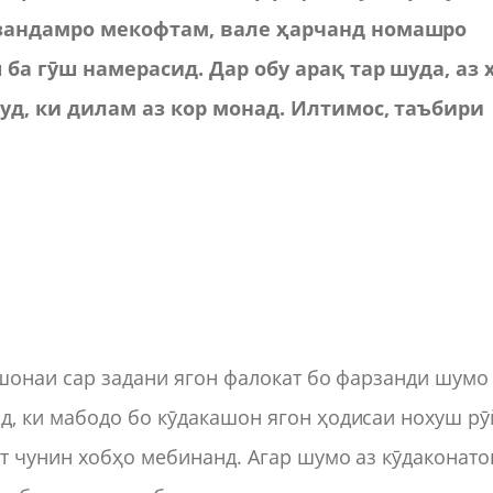
рзандамро мекофтам, вале ҳарчанд номашро
 ба гӯш намерасид. Дар обу арақ тар шуда, аз 
буд, ки дилам аз кор монад. Илтимос, таъбири
ишонаи сар задани ягон фалокат бо фарзанди шумо
д, ки мабодо бо кӯдакашон ягон ҳодисаи нохуш рӯ
ят чунин хобҳо мебинанд. Агар шумо аз кӯдаконато