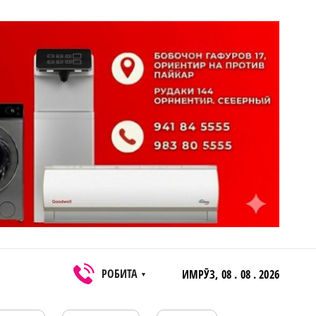
РОБИТА
ИМРӮЗ,
08 . 08 . 2026
▼