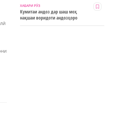
ХАБАРИ РӮЗ
Кумитаи андоз дар шаш моҳ
нақшаи воридоти андозҳоро
алӣ
123% иҷро кард
они