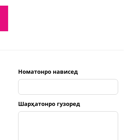
номатонро нависед
шарҳатонро гузоред