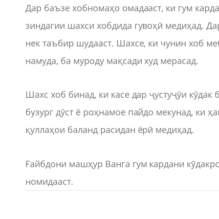
Дар баъзе хобномаҳо омадааст, ки гум карда
зиндагии шахси хобдида гувоҳӣ медиҳад. Да
нек таъбир шудааст. Шахсе, ки чунин хоб ме
намуда, ба муроду мақсади худ мерасад.
Шахс хоб бинад, ки касе дар ҷустуҷӯи кӯдак 
бузург дӯст ё роҳнамое пайдо мекунад, ки ҳ
қуллаҳои баланд расидан ёрӣ медиҳад.
Ғайбдони машҳур Ванга гум кардани кӯдакр
номидааст.