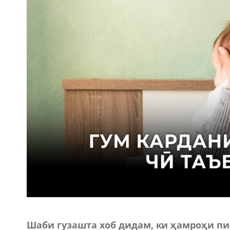
Шаби гузашта хоб дидам, ки ҳамроҳи пис