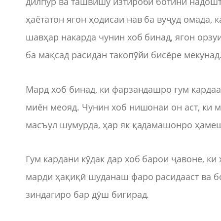
дилпур ва ташвишу изтироби ботинӣ надошта
ҳаётатон ягон ҳодисаи нав ба вуҷуд омада, 
шавҳар накарда чунин хоб бинад, ягон орзу
ба мақсад расидан такопӯйи бисёре мекунад
Мард хоб бинад, ки фарзандашро гум кардаа
миён меояд. Чунин хоб нишонаи он аст, ки 
масъул шумурда, ҳар як қадамашонро ҳамеша
Гум кардани кӯдак дар хоб барои ҷавоне, ки
марди ҳақиқӣ шуданаш фаро расидааст ва б
зиндагиро бар дӯш бигирад.