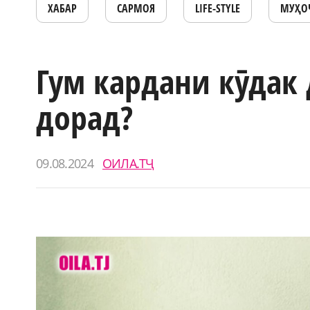
ХАБАР
САРМОЯ
LIFE-STYLE
МУҲО
Гум кардани кӯдак 
дорад?
09.08.2024
ОИЛА.ТҶ