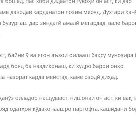
 бошад, пас хоби дидаатон гувоҳи он аст, ки дар
каме даводав карданатон лозим меояд. Духтари ҳан
и бузургаш дар зиндагӣ амалӣ мегардад, вале баро
.
ст, байни ӯ ва ягон аъзои оилааш баҳсу мунозира 
мард бояд ба наздиконаш, ки худро барои онҳо
 назорат карда меистад, каме озодӣ диҳад.
 ҳанӯз оиладор нашудааст, нишонаи он аст, ки вақт
ояд одатҳои кӯдаконаашро партофта, кашидани бо