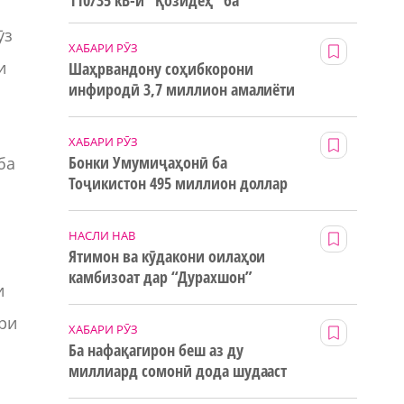
110/35 кВ-и “Қозидеҳ” ба
истифода дода мешавад
ӯз
ХАБАРИ РӮЗ
и
Шаҳрвандону соҳибкорони
инфиродӣ 3,7 миллион амалиёти
ғайринақдӣ анҷом додаанд
ХАБАРИ РӮЗ
Бонки Умумиҷаҳонӣ ба
ба
Тоҷикистон 495 миллион доллар
маблағи грантӣ додааст
НАСЛИ НАВ
Ятимон ва кӯдакони оилаҳои
камбизоат дар “Дурахшон”
и
истироҳат мекунанд
ри
ХАБАРИ РӮЗ
Ба нафақагирон беш аз ду
миллиард сомонӣ дода шудааст