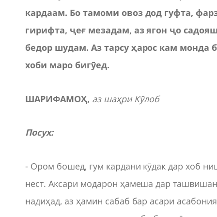
кардаам. Бо тамоми овоз дод гуфта, фа
гирифта, ҷеғ мезадам, аз ягон ҷо садояш
бедор шудам. Аз тарсу ҳарос кам монда 
хоби маро бигӯед.
ШАРИФАМОҲ,
аз шаҳри Кӯлоб
Посух:
- Ором бошед, гум кардани кӯдак дар хоб н
нест. Аксари модарон ҳамеша дар ташвишан
надиҳад, аз ҳамин сабаб бар асари асабони