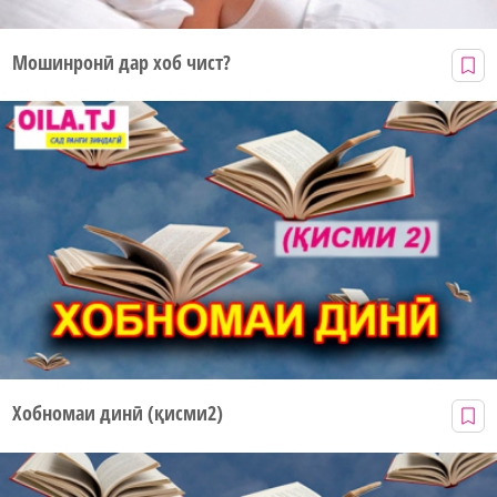
Мошинронӣ дар хоб чист?
Хобномаи динӣ (қисми2)