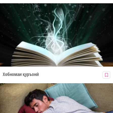
Хобномаи қуръонӣ