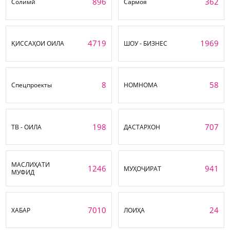
896
362
Солимӣ
Сармоя
4719
1969
ҚИССАҲОИ ОИЛА
ШОУ - БИЗНЕС
8
58
Спецпроекты
НОМНОМА
198
707
ТВ - ОИЛА
ДАСТАРХОН
МАСЛИҲАТИ
1246
941
МУҲОҶИРАТ
МУФИД
7010
24
ХАБАР
ЛОИҲА