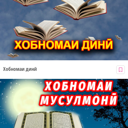
Хобномаи динӣ