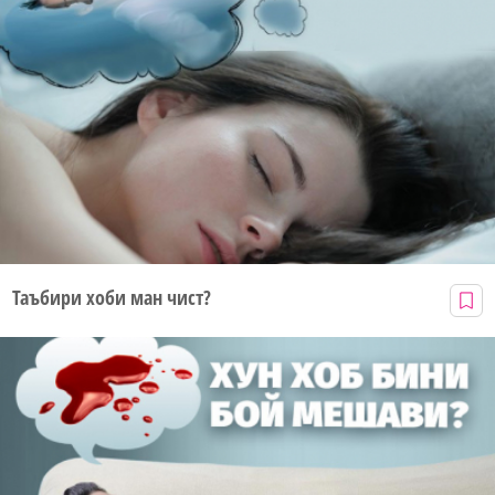
Таъбири хоби ман чист?