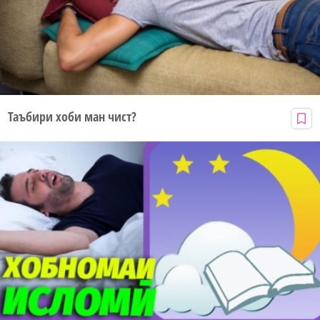
Таъбири хоби ман чист?