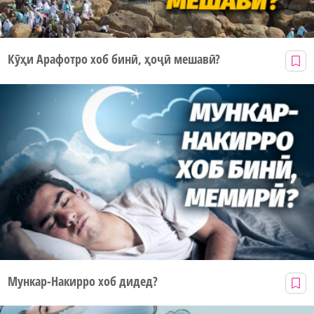
Кӯҳи Арафотро хоб бинӣ, ҳоҷӣ мешавӣ?
Мункар-Накирро хоб дидед?