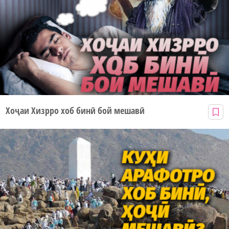
Хоҷаи Хизрро хоб бинӣ бой мешавӣ