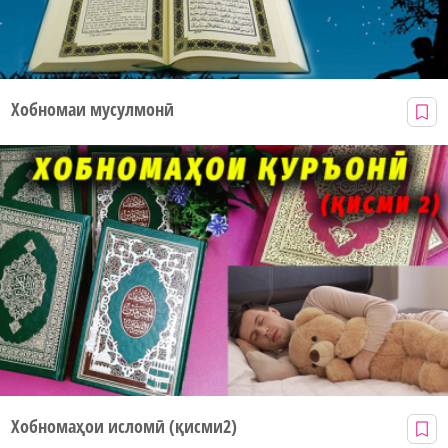
Хобномаи мусулмонӣ
Хобномаҳои исломӣ (қисми2)