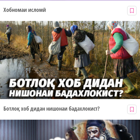
Хобномаи исломӣ
Ботлоқ хоб дидан нишонаи бадахлокист?