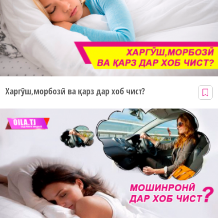
Харгӯш,морбозӣ ва қарз дар хоб чист?