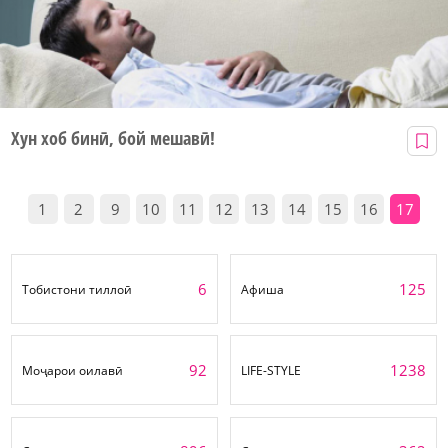
Хун хоб бинӣ, бой мешавӣ!
1
2
9
10
11
12
13
14
15
16
17
6
125
Тобистони тиллоӣ
Афиша
92
1238
Моҷарои оилавӣ
LIFE-STYLE