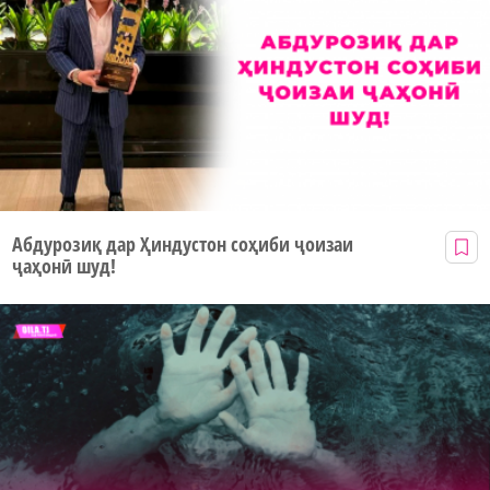
Абдурозиқ дар Ҳиндустон соҳиби ҷоизаи
ҷаҳонӣ шуд!