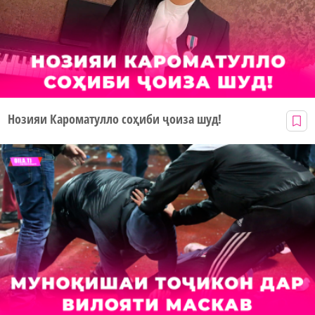
Нозияи Кароматулло соҳиби ҷоиза шуд!