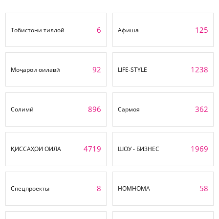
6
125
Тобистони тиллоӣ
Афиша
92
1238
Моҷарои оилавӣ
LIFE-STYLE
896
362
Солимӣ
Сармоя
4719
1969
ҚИССАҲОИ ОИЛА
ШОУ - БИЗНЕС
8
58
Спецпроекты
НОМНОМА