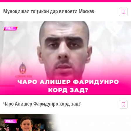
Муноқишаи тоҷикон дар вилояти Маскав
Чаро Алишер Фаридунро корд зад?