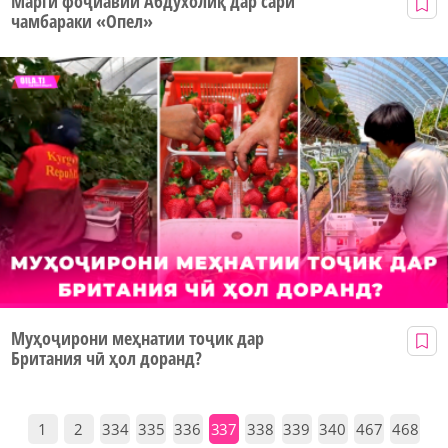
Марги фоҷиавии Абдухолиқ дар сари
чамбараки «Опел»
Муҳоҷирони меҳнатии тоҷик дар
Британия чӣ ҳол доранд?
1
2
334
335
336
337
338
339
340
467
468