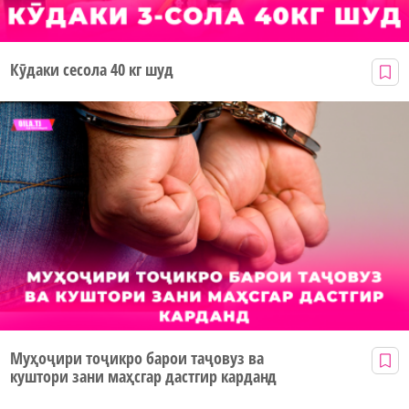
Кӯдаки сесола 40 кг шуд
Муҳоҷири тоҷикро барои таҷовуз ва
куштори зани маҳсгар дастгир карданд