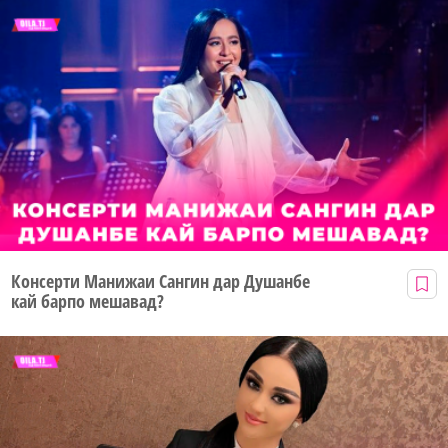
Консерти Манижаи Сангин дар Душанбе
кай барпо мешавад?