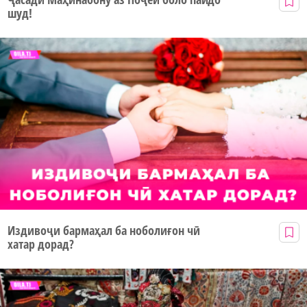
шуд!
Издивоҷи бармаҳал ба ноболиғон чӣ
хатар дорад?