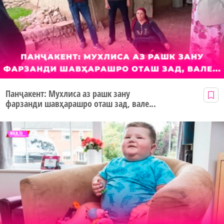
Панҷакент: Мухлиса аз рашк зану
фарзанди шавҳарашро оташ зад, вале...