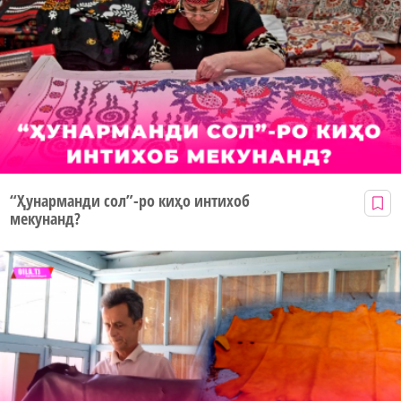
“Ҳунарманди сол”-ро киҳо интихоб
мекунанд?