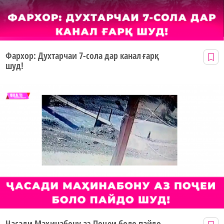
Фархор: Духтарчаи 7-сола дар канал ғарқ
шуд!
Ҷасади Маҳинабону аз Поҷеи боло пайдо