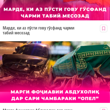
Марде, ки аз пӯсти гову гӯсфанд чарми
табиӣ месозад