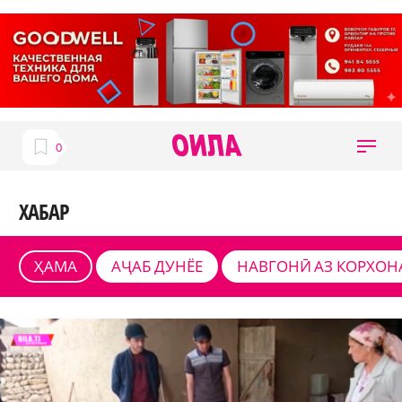
ХАБАР
ҲАМА
АҶАБ ДУНЁЕ
НАВГОНӢ АЗ КОРХОН