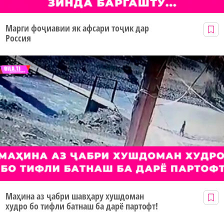
Марги фоҷиавии як афсари тоҷик дар
Россия
Маҳина аз ҷабри шавҳару хушдоман
худро бо тифли батнаш ба дарё партофт!