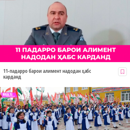
11-падарро барои алимент надодан ҳабс
карданд