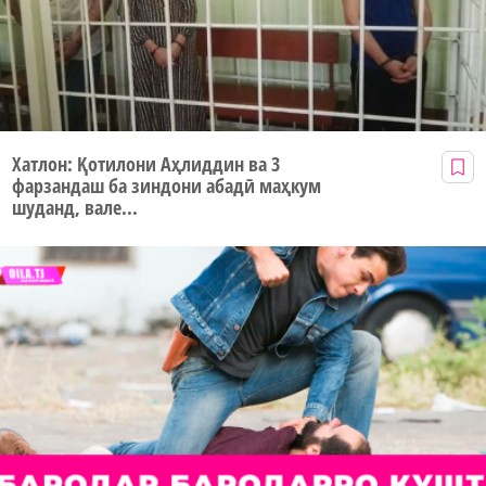
Хатлон: Қотилони Аҳлиддин ва 3
фарзандаш ба зиндони абадӣ маҳкум
шуданд, вале...