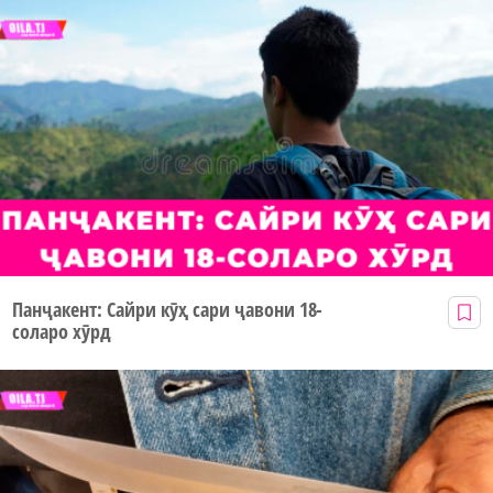
Панҷакент: Сайри кӯҳ сари ҷавони 18-
соларо хӯрд