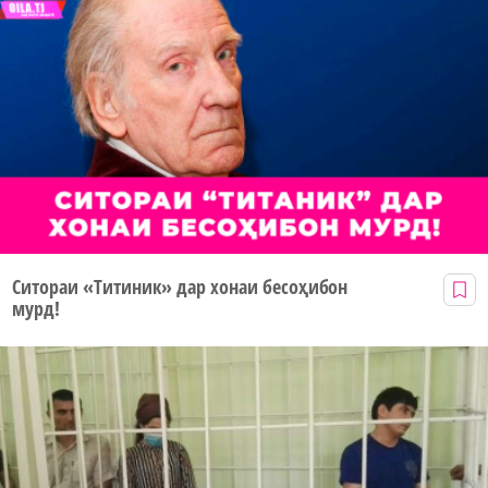
Ситораи «Титиник» дар хонаи бесоҳибон
мурд!