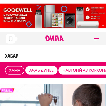
ХАБАР
ҲАМА
АҶАБ ДУНЁЕ
НАВГОНӢ АЗ КОРХОН