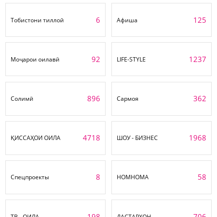
6
125
Тобистони тиллоӣ
Афиша
92
1237
Моҷарои оилавӣ
LIFE-STYLE
896
362
Солимӣ
Сармоя
4718
1968
ҚИССАҲОИ ОИЛА
ШОУ - БИЗНЕС
8
58
Спецпроекты
НОМНОМА
198
706
ТВ - ОИЛА
ДАСТАРХОН