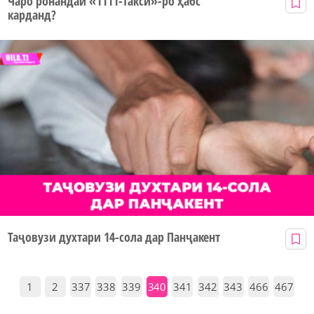
Чаро ронандаи «1111-такси»-ро ҳабс
карданд?
Таҷовузи духтари 14-сола дар Панҷакент
1
2
337
338
339
340
341
342
343
466
467