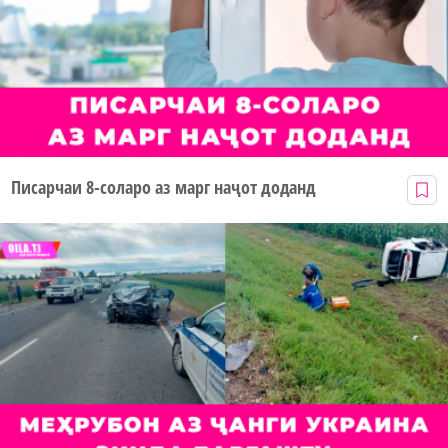
Писарчаи 8-соларо аз марг наҷот доданд