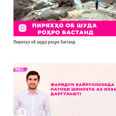
Пиряхҳо об шуда роҳро бастанд