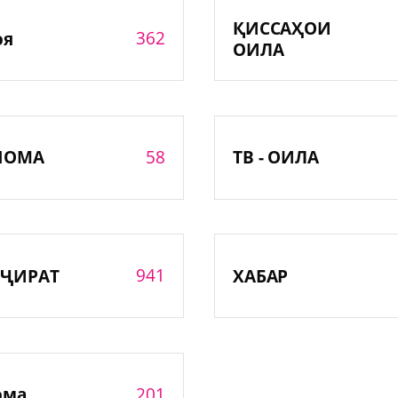
ҚИССАҲОИ
362
оя
ОИЛА
58
НОМА
ТВ - ОИЛА
941
ҶИРАТ
ХАБАР
201
ома