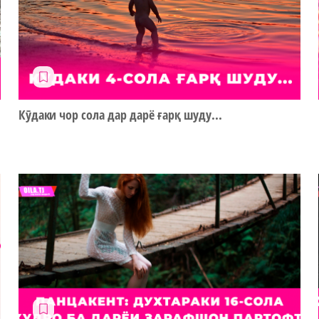
Кӯдаки чор сола дар дарё ғарқ шуду...