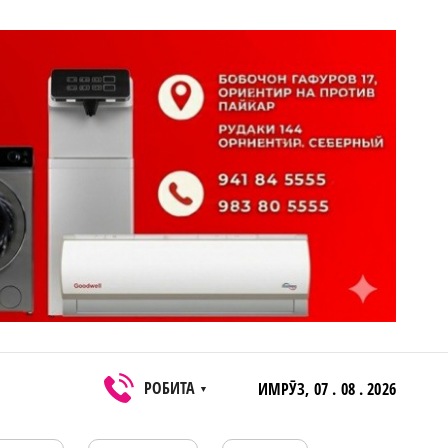
РОБИТА
ИМРӮЗ,
07 . 08 . 2026
▼