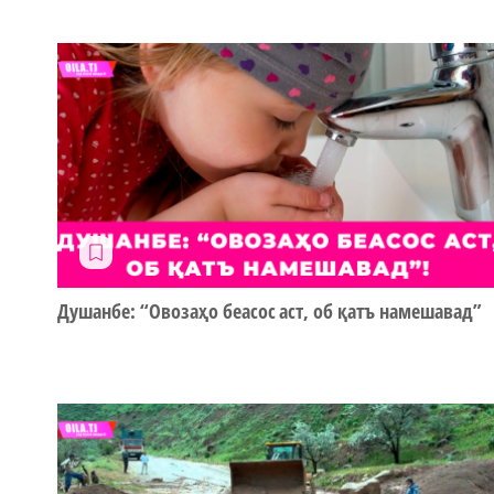
Душанбе: “Овозаҳо беасос аст, об қатъ намешавад”