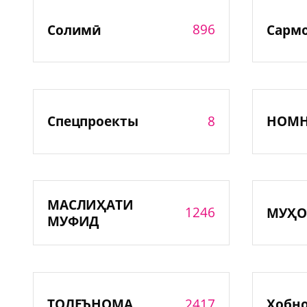
896
Солимӣ
Сарм
8
Спецпроекты
НОМ
МАСЛИҲАТИ
1246
МУҲО
МУФИД
2417
ТОЛЕЪНОМА
Хобн