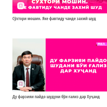
Сӯхтори мошин. Яке фавтиду чанде захмӣ шуд
Ду фарзияи пайдо шудуни бӯи ғализ дар Хуҷанд