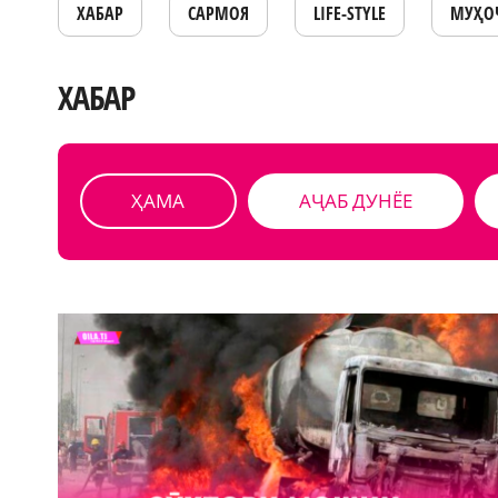
ХАБАР
САРМОЯ
LIFE-STYLE
МУҲО
ХАБАР
ҲАМА
АҶАБ ДУНЁЕ