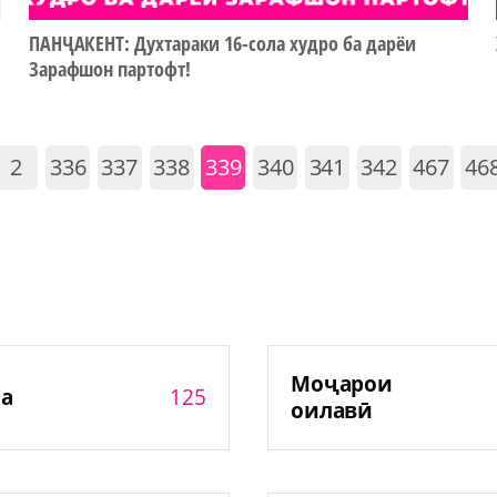
ПАНҶАКЕНТ: Духтараки 16-сола худро ба дарёи
Зарафшон партофт!
2
336
337
338
339
340
341
342
467
46
Моҷарои
125
а
оилавӣ