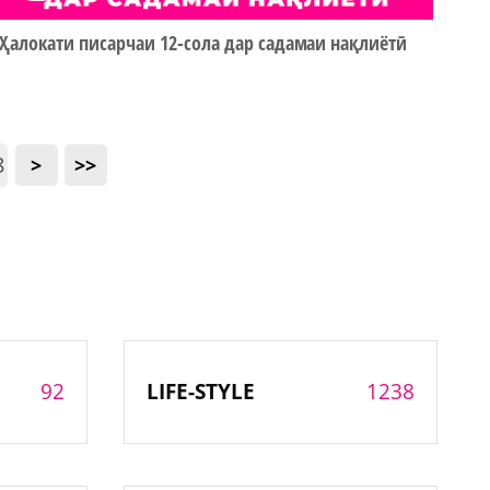
Ҳалокати писарчаи 12-сола дар садамаи нақлиётӣ
8
>
>>
92
1238
LIFE-STYLE