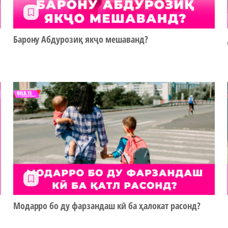
Барону Абдурозиқ якҷо мешаванд?
Модарро бо ду фарзандаш кӣ ба ҳалокат расонд?