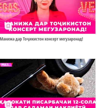
Манижа дар Тоҷикистон консерт мегузаронад!