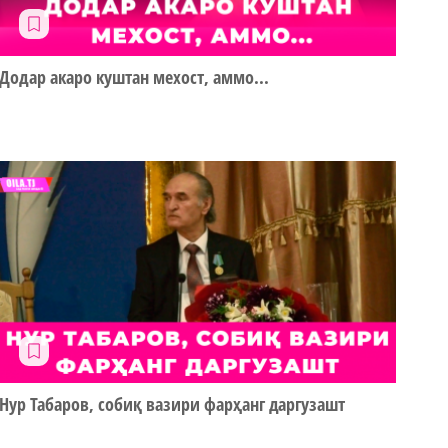
Додар акаро куштан мехост, аммо...
Нур Табаров, собиқ вазири фарҳанг даргузашт