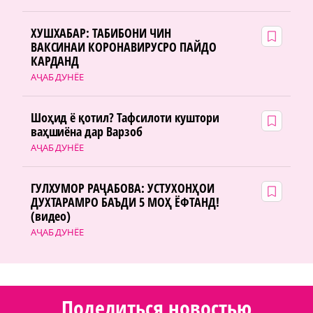
ХУШХАБАР: ТАБИБОНИ ЧИН
ВАКСИНАИ КОРОНАВИРУСРО ПАЙДО
КАРДАНД
АҶАБ ДУНЁЕ
Шоҳид ё қотил? Тафсилоти куштори
ваҳшиёна дар Варзоб
АҶАБ ДУНЁЕ
ГУЛХУМОР РАҶАБОВА: УСТУХОНҲОИ
ДУХТАРАМРО БАЪДИ 5 МОҲ ЁФТАНД!
(видео)
АҶАБ ДУНЁЕ
Поделиться новостью