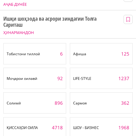
АҶАБ ДУНЁЕ
Ишқи шоҳзода ва асрори зиндагии Толга
Сариташ
ҲУНАРМАНДОН
6
125
Тобистони тиллоӣ
Афиша
92
1237
Моҷарои оилавӣ
LIFE-STYLE
896
362
Солимӣ
Сармоя
4718
1968
ҚИССАҲОИ ОИЛА
ШОУ - БИЗНЕС