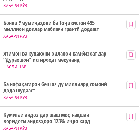
ХАБАРИ РӮЗ
Бонки Умумиҷаҳонӣ ба Тоҷикистон 495
миллион доллар маблағи грантӣ додааст
ХАБАРИ РӮЗ
Ятимон ва кӯдакони оилаҳои камбизоат дар
“Дурахшон” истироҳат мекунанд
НАСЛИ НАВ
Ба нафақагирон беш аз ду миллиард сомонӣ
дода шудааст
ХАБАРИ РӮЗ
Кумитаи андоз дар шаш моҳ нақшаи
воридоти андозҳоро 123% иҷро кард
ХАБАРИ РӮЗ