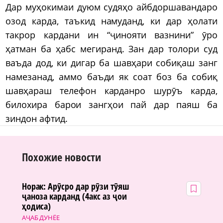
Дар муҳокимаи дуюм судяҳо айбдоршавандаро
озод карда, таъкид намуданд, ки дар ҳолати
такрор кардани ин “ҷинояти вазнини” ӯро
ҳатман ба ҳабс мегиранд. Зан дар толори суд
ваъда дод, ки дигар ба шавҳари собиқаш занг
намезанад, аммо баъди як соат боз ба собиқ
шавҳараш телефон карданро шурӯъ карда,
билохира барои зангҳои пай дар паяш ба
зиндон афтид.
Похожие новости
Норак: Арӯсро дар рӯзи тӯяш
ҷаноза карданд (4акс аз ҷои
ҳодиса)
АҶАБ ДУНЁЕ