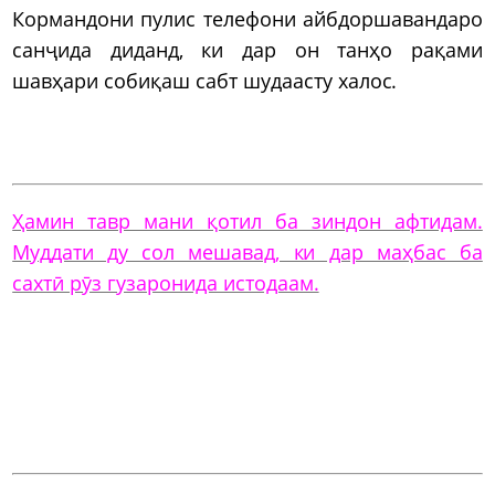
Кормандони пулис телефони айбдоршавандаро
санҷида диданд, ки дар он танҳо рақами
шавҳари собиқаш сабт шудаасту халос.
Ҳамин тавр мани қотил ба зиндон афтидам.
Муддати ду сол мешавад, ки дар маҳбас ба
сахтӣ рӯз гузаронида истодаам.