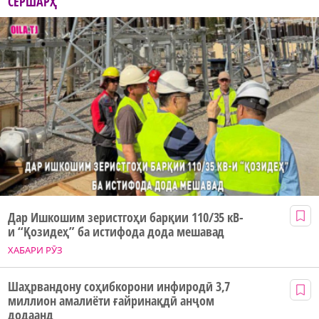
СЕРШАРҲ
Дар Ишкошим зеристгоҳи барқии 110/35 кВ-
и “Қозидеҳ” ба истифода дода мешавад
ХАБАРИ РӮЗ
Шаҳрвандону соҳибкорони инфиродӣ 3,7
миллион амалиёти ғайринақдӣ анҷом
додаанд