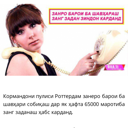
Кормандони пулиси Роттердам занеро барои ба
шавҳари собиқаш дар як ҳафта 65000 маротиба
занг заданаш ҳабс карданд.