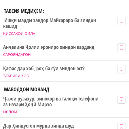
ТАВСИЯ МЕДИҲЕМ:
Ишқи марди зандор Майсараро ба зиндон
кашид
ҚИССАҲОИ ОИЛА
Анҷелина Ҷолии эрониро зиндон карданд
САРОЯНДАГОН
Қафас дар хоб, роҳ ба сӯи зиндон аст?
ТАЪБИРИ ХОБ
МАВОДҲОИ МОНАНД
Ҷазои рӯзахӯр, зинокор ва талоқи телефонӣ
аз назари Ҳоҷӣ Мирзо
ИСЛОМ
Дар Ҳиндустон мурда зинда шуд