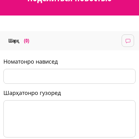
Шарҳ
(0)
номатонро нависед
шарҳатонро гузоред