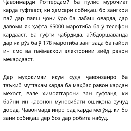
Ҷавонмарди Роттердамӣ ба пулис муроҷиат
карда гуфтааст, ки ҳамсари собиқаш бо зангҳои
пай дар паяш ҷони ӯро ба лабаш оварда, дар
давоми як ҳафта 65000 маротиба ба ӯ телефон
кардааст. Ба гуфти ҷабрдида, айбдоршаванда
дар як рӯз ба ӯ 178 маротиба занг зада ба ғайри
ин смс ва паёмакҳои электронии зиёд равон
мекардааст.
Дар муҳокимаи якум судя ҷавонзанро ба
таъқиб муттаҳам карда ба маҳбас равон кардан
мехост, вале ҳимоятгарони зан гуфтанд, ки
байни ин ҷавонон муносибати ошиқона вуҷуд
дорад. Ҷавонмард инро рад карда мегӯяд, ки бо
зани собиқаш дер боз дар робита набуд.