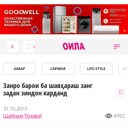
ХАБАР
САРМОЯ
LIFE-STYLE
М
Занро барои ба шавҳараш занг
задан зиндон карданд
31.10.2019
Шабнам Тоҳирӣ
4992