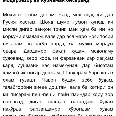
Моҳистон ном дорам. Чанд моҳ шуд, ки дар
Русия ҳастам. Шояд шумо гумон кунед, ки
мисли дигар занҳои тоҷик ман ҳам ба ин ҷо
коркунӣ омадаам, вале дар асл маро носипосии
писарам оворагӯр карда, ба мулки мардум
овард. Дардамро фақат худам медонаму
худованд, зеро коре, ки фарзандан дар ҳаққам
кард, душмани кас намекунад. Дар бисотам
ҳамагӣ як писар доштам. Шавҳарам барвақт аз
олам гузашт. Ҷавон будам, зебо будам,
талабгорони зиёде доштам, вале ба хотири он
ки писарам пеш-пеши пойи паиндар хору зор
нашавад, дигар шавҳар накардам. Худам
нахӯрда фарзандамро хӯрондам, худам
напӯшида, беҳтарин либосҳоро ба ӯ пӯшондам,