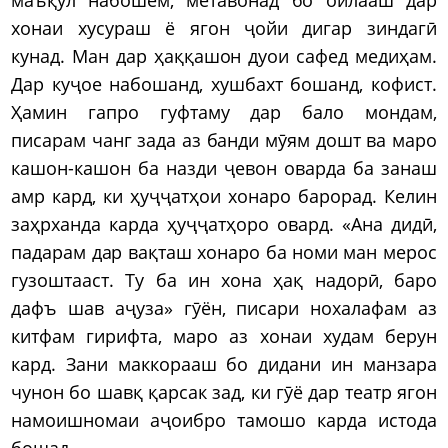
хонаи хусураш ё ягон ҷойи дигар зиндагӣ
кунад. Ман дар ҳаққашон дуои сафед медиҳам.
Дар куҷое набошанд, хушбахт бошанд, кофист.
Ҳамин гапро гуфтаму дар бало мондам,
писарам чанг зада аз банди мӯям дошт ва маро
кашон-кашон ба назди ҷевон оварда ба занаш
амр кард, ки ҳуҷҷатҳои хонаро барорад. Келин
заҳрханда карда ҳуҷҷатҳоро овард. «Ана дидӣ,
падарам дар вақташ хонаро ба номи ман мерос
гузоштааст. Ту ба ин хона ҳақ надорӣ, баро
дафъ шав аҷуза» гӯён, писари нохалафам аз
китфам гирифта, маро аз хонаи худам берун
кард. Зани маккорааш бо дидани ин манзара
чунон бо шавқ қарсак зад, ки гӯё дар театр ягон
намоишномаи аҷоибро тамошо карда истода
бошад.