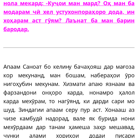
нола мекард: -Куҷои ман мард? Оҳ ман ба
модарам чӣ хел устухонпораҳоро дода, ин
хоҳарам аст гӯям? Лаънат ба ман барин
бародар.
Апаам Саноат бо келину бачаҳояш дар мағоза
кор мекунанд, ман бошам, набераҳои ӯро
нигоҳубин мекунам. Хизмати апаю язнаам ва
фарзандони онҳоро карда, нонамро ҳалол
карда мехӯрам, то нагӯянд, ки дарди сари мо
шуд. Зиндагии апаам серу пур аст. Хонааш аз
чизе камбудӣ надорад, вале як бурида нони
мехӯрдаам дар танам ҳамеша заҳр мешавад,
чунки алами хориҳои додаи писари