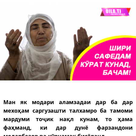
Ман як модари аламзадаи дар ба дар
мехоҳам саргузашти талхамро ба тамоми
мардуми тоҷик нақл кунам, то ҳама
фаҳманд, ки дар дунё фарзандони
модарбезор ва кӯрнамак бисёранд.