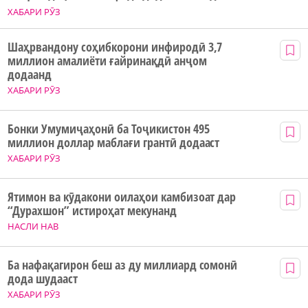
ХАБАРИ РӮЗ
Шаҳрвандону соҳибкорони инфиродӣ 3,7
миллион амалиёти ғайринақдӣ анҷом
додаанд
ХАБАРИ РӮЗ
Бонки Умумиҷаҳонӣ ба Тоҷикистон 495
миллион доллар маблағи грантӣ додааст
ХАБАРИ РӮЗ
Ятимон ва кӯдакони оилаҳои камбизоат дар
“Дурахшон” истироҳат мекунанд
НАСЛИ НАВ
Ба нафақагирон беш аз ду миллиард сомонӣ
дода шудааст
ХАБАРИ РӮЗ