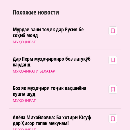
Похожие новости
Мурдаи зани тоҷик дар Русия бе
соҳиб монд
МУҲОҶИРАТ
Дар Перм муҳоҷиронро боз латукӯб
карданд
МУҲОҶИРАТИ БЕХАТАР
Боз як муҳоҷири тоҷик ваҳшиёна
кушта шуд
МУҲОҶИРАТ
Алёна Михайловна: Ба хотири Юсуф
дар Ҳисор тапак мекунам!
МУҲОҶИРАТ