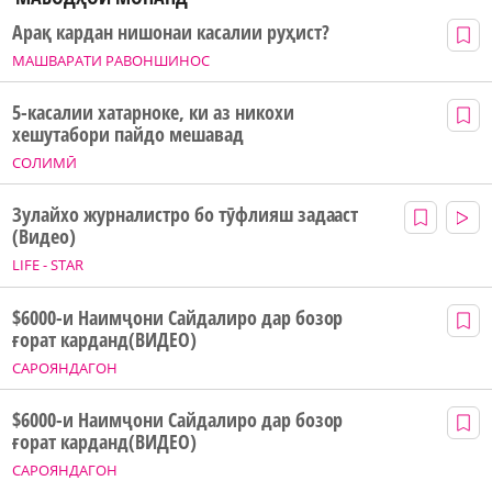
Арақ кардан нишонаи касалии руҳист?
МАШВАРАТИ РАВОНШИНОС
5-касалии хатарноке, ки аз никохи
хешутабори пайдо мешавад
СОЛИМӢ
Зулайхо журналистро бо тӯфлияш задааст
(Видео)
LIFE - STAR
$6000-и Наимҷони Сайдалиро дар бозор
ғорат карданд(ВИДЕО)
САРОЯНДАГОН
$6000-и Наимҷони Сайдалиро дар бозор
ғорат карданд(ВИДЕО)
САРОЯНДАГОН