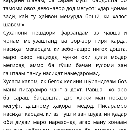
тамоми овоз девонавор дод мегуфт: «дар ҷонам
задӣ, кай ту ҳайвон мемурда бошӣ, ки халос
шавем!»
Суханони нешдори фарзандам аз ҷавшани
ҷонам мегузаштанд ва зор-зор гиря карда,
насиҳат мекардам, ки зебонашро нигоҳ дошта,
маро озор надиҳад, чунки оҳи дили модар
мегирад, аммо ба гӯши бачаи ғуломи зан
гаштаам панду насиҳат намедаромад.
Хуласи калом, як бегоҳ келини шӯрандозам боз
мани писарамро ҷанг андохт. Равшан хонаро
ба сараш бардошта, дар ҳаққи ман носазо
мегуфт, дашному ҳақорат медод. Писарамро
насиҳат кардам, ки аз пушти зан шуда, ин қадар
оби дидаи маро нарезонад, агар ману хонаам
маъқул набошем, метавонад бо оилааш дар