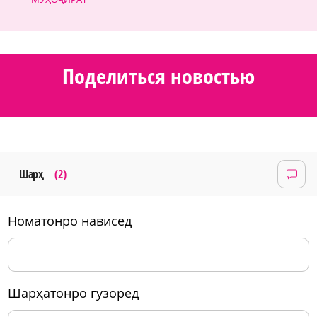
Поделиться новостью
Шарҳ
(2)
номатонро нависед
шарҳатонро гузоред