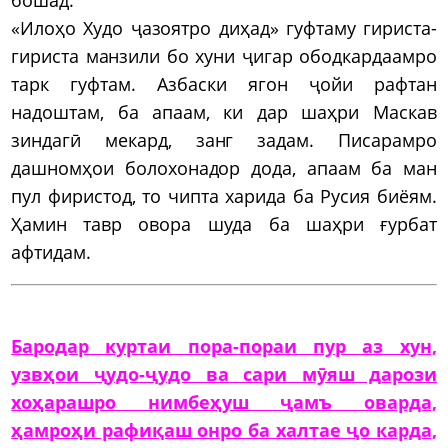
«Илоҳо Худо ҷазоятро диҳад» гуфтаму гириста-
гириста манзили бо хуни ҷигар ободкардаамро
тарк гуфтам. Азбаски ягон ҷойи рафтан
надоштам, ба апаам, ки дар шаҳри Маскав
зиндагӣ мекард, занг задам. Писарамро
дашномҳои болохонадор дода, апаам ба ман
пул фиристод, то чипта харида ба Русия биёям.
Ҳамин тавр овора шуда ба шаҳри ғурбат
афтидам.
Бародар куртаи пора-пораи пур аз хун,
узвҳои ҷудо-ҷудо ва сари мӯяш дарози
хоҳарашро нимбеҳуш ҷамъ оварда,
ҳамроҳи рафиқаш онро ба халтае ҷо карда,