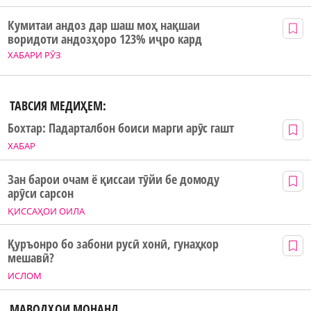
Кумитаи андоз дар шаш моҳ нақшаи
воридоти андозҳоро 123% иҷро кард
ХАБАРИ РӮЗ
ТАВСИЯ МЕДИҲЕМ:
Бохтар: Падарталбон боиси марги арӯс гашт
ХАБАР
Зан барои очам ё қиссаи тӯйи бе домоду
арӯси сарсон
ҚИССАҲОИ ОИЛА
Қуръонро бо забони русӣ хонӣ, гунаҳкор
мешавӣ?
ИСЛОМ
МАВОДҲОИ МОНАНД