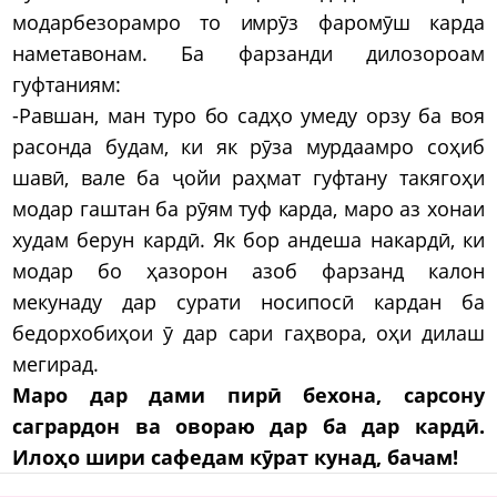
модарбезорамро то имрӯз фаромӯш карда
наметавонам. Ба фарзанди дилозороам
гуфтаниям:
-Равшан, ман туро бо садҳо умеду орзу ба воя
расонда будам, ки як рӯза мурдаамро соҳиб
шавӣ, вале ба ҷойи раҳмат гуфтану такягоҳи
модар гаштан ба рӯям туф карда, маро аз хонаи
худам берун кардӣ. Як бор андеша накардӣ, ки
модар бо ҳазорон азоб фарзанд калон
мекунаду дар сурати носипосӣ кардан ба
бедорхобиҳои ӯ дар сари гаҳвора, оҳи дилаш
мегирад.
Маро дар дами пирӣ бехона, сарсону
сагрардон ва овораю дар ба дар кардӣ.
Илоҳо шири сафедам кӯрат кунад, бачам!