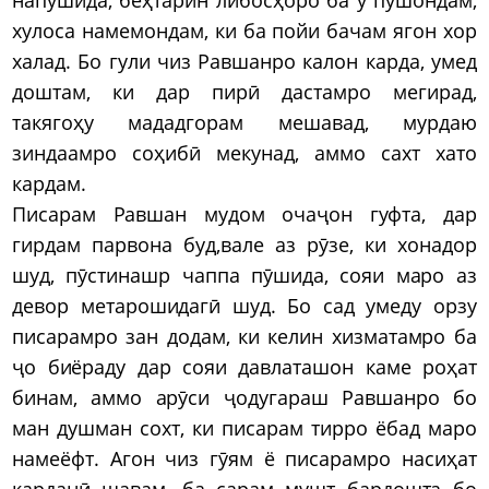
хулоса намемондам, ки ба пойи бачам ягон хор
халад. Бо гули чиз Равшанро калон карда, умед
доштам, ки дар пирӣ дастамро мегирад,
такягоҳу мададгорам мешавад, мурдаю
зиндаамро соҳибӣ мекунад, аммо сахт хато
кардам.
Писарам Равшан мудом очаҷон гуфта, дар
гирдам парвона буд,вале аз рӯзе, ки хонадор
шуд, пӯстинашр чаппа пӯшида, сояи маро аз
девор метарошидагӣ шуд. Бо сад умеду орзу
писарамро зан додам, ки келин хизматамро ба
ҷо биёраду дар сояи давлаташон каме роҳат
бинам, аммо арӯси ҷодугараш Равшанро бо
ман душман сохт, ки писарам тирро ёбад маро
намеёфт. Агон чиз гӯям ё писарамро насиҳат
карданӣ шавам, ба сарам мушт бардошта бо